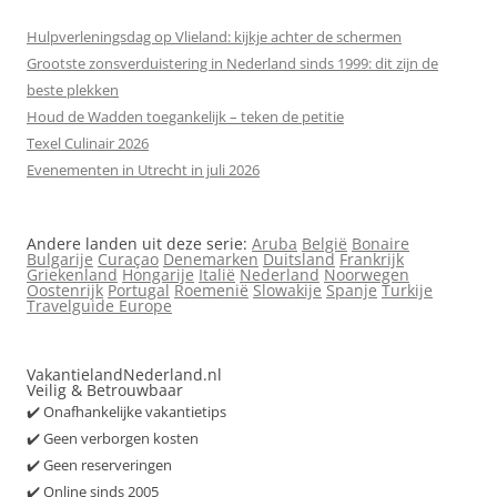
Hulpverleningsdag op Vlieland: kijkje achter de schermen
Grootste zonsverduistering in Nederland sinds 1999: dit zijn de
beste plekken
Houd de Wadden toegankelijk – teken de petitie
Texel Culinair 2026
Evenementen in Utrecht in juli 2026
Andere landen uit deze serie:
Aruba
België
Bonaire
Bulgarije
Curaçao
Denemarken
Duitsland
Frankrijk
Griekenland
Hongarije
Italië
Nederland
Noorwegen
Oostenrijk
Portugal
Roemenië
Slowakije
Spanje
Turkije
Travelguide Europe
VakantielandNederland.nl
Veilig & Betrouwbaar
✔️ Onafhankelijke vakantietips
✔️ Geen verborgen kosten
✔️ Geen reserveringen
✔️ Online sinds 2005