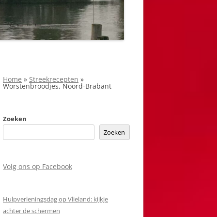
Home
»
Streekrecepten
»
Worstenbroodjes, Noord-Brabant
Zoeken
Zoeken
Volg ons op Facebook
Hulpverleningsdag op Vlieland: kijkje
achter de schermen