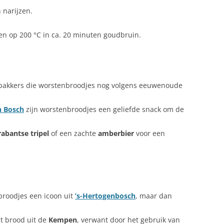
 narijzen.
n op 200 °C in ca. 20 minuten goudbruin.
 bakkers die worstenbroodjes nog volgens eeuwenoude
 Bosch
zijn worstenbroodjes een geliefde snack om de
rabantse tripel
of een zachte
amberbier
voor een
broodjes een icoon uit
’s-Hertogenbosch
, maar dan
et brood uit de
Kempen
, verwant door het gebruik van