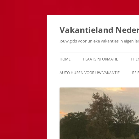
Ga
naar
de
Vakantieland Nede
inhoud
Jouw gids voor unieke vakanties in eigen l
HOME
PLAATSINFORMATIE
THE
AUTO HUREN VOOR UW VAKANTIE
REI