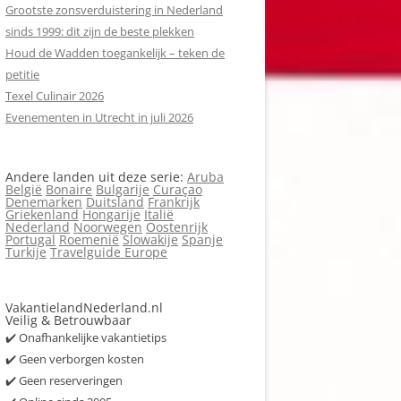
Grootste zonsverduistering in Nederland
sinds 1999: dit zijn de beste plekken
Houd de Wadden toegankelijk – teken de
petitie
Texel Culinair 2026
Evenementen in Utrecht in juli 2026
Andere landen uit deze serie:
Aruba
België
Bonaire
Bulgarije
Curaçao
Denemarken
Duitsland
Frankrijk
Griekenland
Hongarije
Italië
Nederland
Noorwegen
Oostenrijk
Portugal
Roemenië
Slowakije
Spanje
Turkije
Travelguide Europe
VakantielandNederland.nl
Veilig & Betrouwbaar
✔️ Onafhankelijke vakantietips
✔️ Geen verborgen kosten
✔️ Geen reserveringen