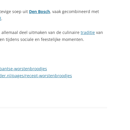
stevige soep uit
Den Bosch
, vaak gecombineerd met
l
.
 allemaal deel uitmaken van de culinaire
traditie
van
n tijdens sociale en feestelijke momenten.
abantse-worstenbroodjes
er.nl/pages/recept-worstenbroodjes