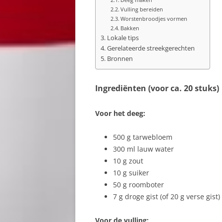
Vulling bereiden
Worstenbroodjes vormen
Bakken
Lokale tips
Gerelateerde streekgerechten
Bronnen
Ingrediënten (voor ca. 20 stuks)
Voor het deeg:
500 g tarwebloem
300 ml lauw water
10 g zout
10 g suiker
50 g roomboter
7 g droge gist (of 20 g verse gist)
Voor de vulling: