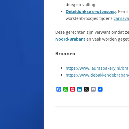
deeg en vulling.
Oeteldonkse erwtensoep
: Een 
worstenbroodjes tijdens
carnava
Deze gerechten zijn verwant omdat ze
Noord-Brabant
en vaak worden gegete
Bronnen
https://www.laurasbakery.nl/br
https://www.debakkendebraband
F
W
P
L
X
E
a
h
i
i
m
c
a
n
n
a
e
t
t
k
i
b
s
e
e
l
o
A
r
d
o
p
e
I
k
p
s
n
t