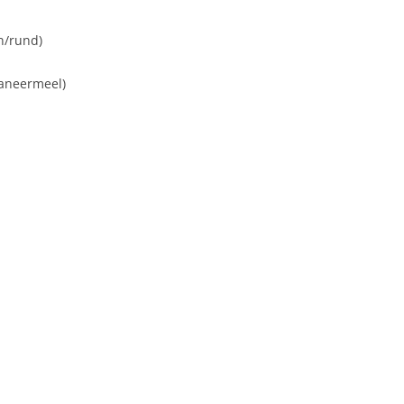
n/rund)
paneermeel)