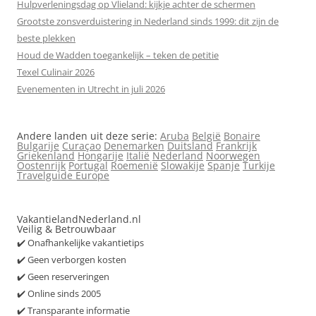
Hulpverleningsdag op Vlieland: kijkje achter de schermen
Grootste zonsverduistering in Nederland sinds 1999: dit zijn de
beste plekken
Houd de Wadden toegankelijk – teken de petitie
Texel Culinair 2026
Evenementen in Utrecht in juli 2026
Andere landen uit deze serie:
Aruba
België
Bonaire
Bulgarije
Curaçao
Denemarken
Duitsland
Frankrijk
Griekenland
Hongarije
Italië
Nederland
Noorwegen
Oostenrijk
Portugal
Roemenië
Slowakije
Spanje
Turkije
Travelguide Europe
VakantielandNederland.nl
Veilig & Betrouwbaar
✔️ Onafhankelijke vakantietips
✔️ Geen verborgen kosten
✔️ Geen reserveringen
✔️ Online sinds 2005
✔️ Transparante informatie