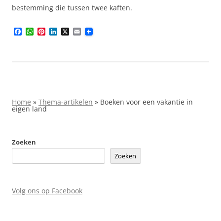
bestemming die tussen twee kaften.
F
W
P
L
X
E
a
h
i
i
m
c
a
n
n
a
e
t
t
k
i
b
s
e
e
l
o
A
r
d
o
p
e
I
k
p
s
n
t
Home
»
Thema-artikelen
»
Boeken voor een vakantie in
eigen land
Zoeken
Zoeken
Volg ons op Facebook