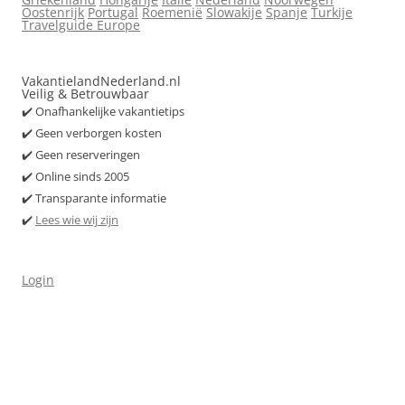
Oostenrijk
Portugal
Roemenië
Slowakije
Spanje
Turkije
Travelguide Europe
VakantielandNederland.nl
Veilig & Betrouwbaar
✔️ Onafhankelijke vakantietips
✔️ Geen verborgen kosten
✔️ Geen reserveringen
✔️ Online sinds 2005
✔️ Transparante informatie
✔️
Lees wie wij zijn
Login