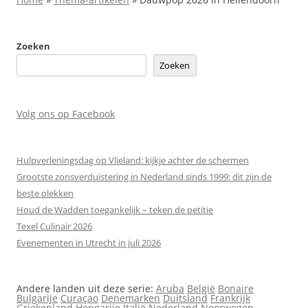
Zoeken
Zoeken
Volg ons op Facebook
Hulpverleningsdag op Vlieland: kijkje achter de schermen
Grootste zonsverduistering in Nederland sinds 1999: dit zijn de
beste plekken
Houd de Wadden toegankelijk – teken de petitie
Texel Culinair 2026
Evenementen in Utrecht in juli 2026
Andere landen uit deze serie:
Aruba
België
Bonaire
Bulgarije
Curaçao
Denemarken
Duitsland
Frankrijk
Griekenland
Hongarije
Italië
Nederland
Noorwegen