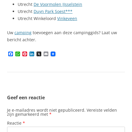
Utrecht
De Voormolen IJsselstein
Utrecht
Duyn Park Soest***
Utrecht Winkeloord
Vinkeveen
Uw
camping
toevoegen aan deze campinggids? Laat uw
bericht achter.
F
W
P
L
X
E
a
h
i
i
m
c
a
n
n
a
e
t
t
k
i
b
s
e
e
l
o
A
r
d
o
p
e
I
k
p
s
n
t
Geef een reactie
Je e-mailadres wordt niet gepubliceerd.
Vereiste velden
zijn gemarkeerd met
*
Reactie
*