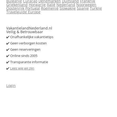
Bulgarije
Curaçao
Denemarken
Duitsland
Frankrijk
Griekenland
Hongarije
Italië
Nederland
Noorwegen
Oostenrijk
Portugal
Roemenië
Slowakije
Spanje
Turkije
Travelguide Europe
VakantielandNederland.nl
Veilig & Betrouwbaar
✔️ Onafhankelijke vakantietips
✔️ Geen verborgen kosten
✔️ Geen reserveringen
✔️ Online sinds 2005
✔️ Transparante informatie
✔️
Lees wie wij zijn
Login