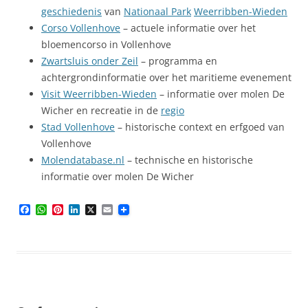
geschiedenis
van
Nationaal Park
Weerribben-Wieden
Corso Vollenhove
– actuele informatie over het
bloemencorso in Vollenhove
Zwartsluis onder Zeil
– programma en
achtergrondinformatie over het maritieme evenement
Visit Weerribben-Wieden
– informatie over molen De
Wicher en recreatie in de
regio
Stad Vollenhove
– historische context en erfgoed van
Vollenhove
Molendatabase.nl
– technische en historische
informatie over molen De Wicher
F
W
P
L
X
E
a
h
i
i
m
c
a
n
n
a
e
t
t
k
i
b
s
e
e
l
o
A
r
d
o
p
e
I
k
p
s
n
t