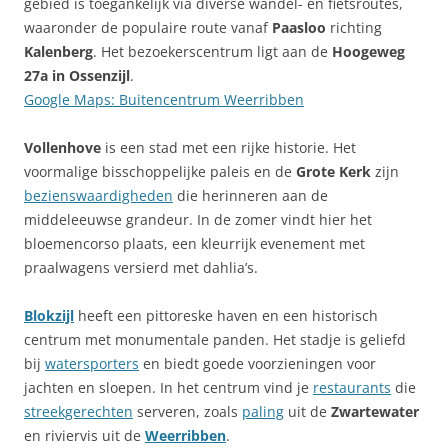
gebied is toegankelijk via diverse wandel- en fietsroutes,
waaronder de populaire route vanaf
Paasloo
richting
Kalenberg
. Het bezoekerscentrum ligt aan de
Hoogeweg
27a in Ossenzijl
.
Google Maps: Buitencentrum Weerribben
Vollenhove
is een stad met een rijke historie. Het
voormalige bisschoppelijke paleis en de
Grote Kerk
zijn
bezienswaardigheden
die herinneren aan de
middeleeuwse grandeur. In de zomer vindt hier het
bloemencorso plaats, een kleurrijk evenement met
praalwagens versierd met dahlia’s.
Blokzijl
heeft een pittoreske haven en een historisch
centrum met monumentale panden. Het stadje is geliefd
bij
watersporters
en biedt goede voorzieningen voor
jachten en sloepen. In het centrum vind je
restaurants
die
streekgerechten
serveren, zoals
paling
uit de
Zwartewater
en riviervis uit de
Weerribben
.