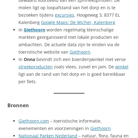
bewaard voorbeeld van een spinnekopmolen. De
molen ligt op loopafstand van het dorp en is te
bezoeken tijdens
excursies
. Hoogeweg 3, 8377 EL
Kalenberg
Google Maps: De Wicher,
Kalenberg
In
Giethoorn
worden regelmatig kleinschalige
markten georganiseerd met lokale producten en
ambachten. De actuele data zijn te vinden via de
toeristische website van
Giethoorn
.
In
Onna
bevindt zich een boerderijwinkel met verse
streekproducten
zoals vlees, zuivel en jam. De
winkel
ligt aan de rand van het dorp en is goed bereikbaar
per fiets.
Bronnen
Giethoorn.com
– toeristische informatie,
evenementen en voorzieningen in
Giethoorn
Nationaal Parken Nederland
– natuur, flora, fauna en