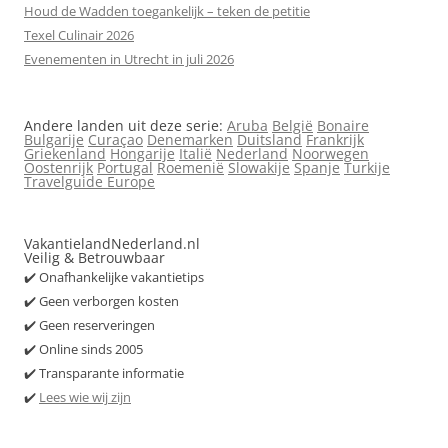
Houd de Wadden toegankelijk – teken de petitie
Texel Culinair 2026
Evenementen in Utrecht in juli 2026
Andere landen uit deze serie:
Aruba
België
Bonaire
Bulgarije
Curaçao
Denemarken
Duitsland
Frankrijk
Griekenland
Hongarije
Italië
Nederland
Noorwegen
Oostenrijk
Portugal
Roemenië
Slowakije
Spanje
Turkije
Travelguide Europe
VakantielandNederland.nl
Veilig & Betrouwbaar
✔️ Onafhankelijke vakantietips
✔️ Geen verborgen kosten
✔️ Geen reserveringen
✔️ Online sinds 2005
✔️ Transparante informatie
✔️
Lees wie wij zijn