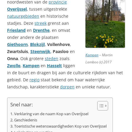
noordwesten van de
provincie
Overijssel
, tussen uitgestrekte
natuurgebieden
en historische
stadjes. Deze
streek
grenst aan
Friesland
en
Drenthe
, en omvat
onder andere de plaatsen
Giethoorn
,
Blokzijl
,
Vollenhove
,
Zwartsluis
,
Steenwijk
,
Paasloo
en
Kampen
– Martin
Onna
. Ook grotere
steden
zoals
Lamboo (c) 2017
Zwolle
,
Kampen
en
Hasselt
liggen
in de buurt en dragen bij aan de culturele rijkdom van het
gebied. De
regio
staat bekend om haar waterrijke
landschap, karakteristieke
dorpen
en unieke natuur.
Snel naar:
Verklaring van de naam Kop van Overijssel
Geschiedenis
Toeristische wetenswaardigheden Kop van Overijssel