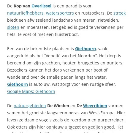
De
Kop van
Overijssel
is een paradijs voor
natuurliefhebbers
,
watersporters
en rustzoekers. De
streek
biedt een afwisselend landschap van meren, rietvelden,
sloten
en moerassen. Het gebied is goed te verkennen per
fiets, te voet of met een fluisterboot.
Een van de bekendste plaatsen is
Giethoorn
, vaak
aangeduid als het “Venetië van het Noorden”. Het dorp is
beroemd om zijn grachten, houten bruggetjes en punters.
Bezoekers kunnen het dorp verkennen per boot of
wandelend over de smalle paden langs het water.
Giethoorn
is autoluw, wat zorgt voor een rustige sfeer.
Google Maps: Giethoorn
De
natuurgebieden
De Wieden
en
De
Weerribben
vormen
samen het grootste laagveenmoeras van West-Europa. Hier
leven zeldzame vogels zoals de roerdomp en purperreiger.
Ook otters zijn hier opnieuw uitgezet en gedijen goed. Het