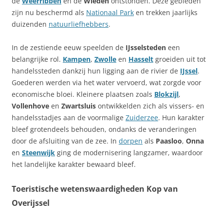
de
Weerribben
en de
Wieden
ontstonden. Deze gebieden
zijn nu beschermd als
Nationaal Park
en trekken jaarlijks
duizenden
natuurliefhebbers
.
In de zestiende eeuw speelden de
IJsselsteden
een
belangrijke rol.
Kampen
,
Zwolle
en
Hasselt
groeiden uit tot
handelssteden dankzij hun ligging aan de rivier de
IJssel
.
Goederen werden via het water vervoerd, wat zorgde voor
economische bloei. Kleinere plaatsen zoals
Blokzijl
,
Vollenhove
en
Zwartsluis
ontwikkelden zich als vissers- en
handelsstadjes aan de voormalige
Zuiderzee
. Hun karakter
bleef grotendeels behouden, ondanks de veranderingen
door de afsluiting van de zee. In
dorpen
als
Paasloo
,
Onna
en
Steenwijk
ging de modernisering langzamer, waardoor
het landelijke karakter bewaard bleef.
Toeristische wetenswaardigheden Kop van
Overijssel