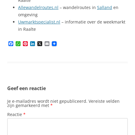
Raalte
Allewandelroutes.nl
– wandelroutes in
Salland
en
omgeving
Uwmarktspecialist.nl
– informatie over de weekmarkt
in Raalte
F
W
P
L
X
E
a
h
i
i
m
c
a
n
n
a
e
t
t
k
i
b
s
e
e
l
o
A
r
d
o
p
e
I
k
p
s
n
t
Geef een reactie
Je e-mailadres wordt niet gepubliceerd.
Vereiste velden
zijn gemarkeerd met
*
Reactie
*