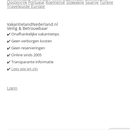
Oostenrijk
Portugal
Roemenië
Slowakije
Spanje
Turkije
Travelguide Europe
VakantielandNederland.nl
Veilig & Betrouwbaar
✔️ Onafhankelijke vakantietips
✔️ Geen verborgen kosten
✔️ Geen reserveringen
✔️ Online sinds 2005
✔️ Transparante informatie
✔️
Lees wie wij zijn
Login