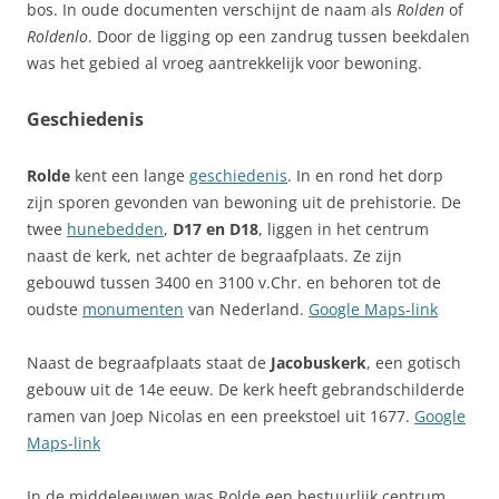
bos. In oude documenten verschijnt de naam als
Rolden
of
Roldenlo
. Door de ligging op een zandrug tussen beekdalen
was het gebied al vroeg aantrekkelijk voor bewoning.
Geschiedenis
Rolde
kent een lange
geschiedenis
. In en rond het dorp
zijn sporen gevonden van bewoning uit de prehistorie. De
twee
hunebedden
,
D17 en D18
, liggen in het centrum
naast de kerk, net achter de begraafplaats. Ze zijn
gebouwd tussen 3400 en 3100 v.Chr. en behoren tot de
oudste
monumenten
van Nederland.
Google Maps-link
Naast de begraafplaats staat de
Jacobuskerk
, een gotisch
gebouw uit de 14e eeuw. De kerk heeft gebrandschilderde
ramen van Joep Nicolas en een preekstoel uit 1677.
Google
Maps-link
In de middeleeuwen was Rolde een bestuurlijk centrum.