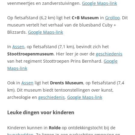
veenmeertjes en zandverstuivingen.
Google Maps-link
Op fietsafstand (6,2 km) ligt het
C+B Museum
in
Grolloo
. Dit
museum vertelt het verhaal van de bluesband Cuby +
Blizzards.
Google Maps-link
In
Assen
, op fietsafstand (7,1 km), bevindt zich het
Stoottroepenmuseum
. Hier leer je over de
geschiedenis
van het regiment Stoottroepen Prins Bernhard.
Google
Maps-link
Ook in
Assen
ligt het
Drents Museum
, op fietsafstand (7,4
km). Dit museum biedt tentoonstellingen over kunst,
archeologie en
geschiedenis
.
Google Maps-link
Leuke dingen voor kinderen
Kinderen kunnen in
Rolde
op ontdekkingstocht bij de
hunebedden
. Ze liggen in een parkachtige omgeving en