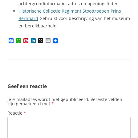
achtergrondinformatie, adres en openingstijden.
Historische Collectie Regiment Stoottroepen Prins
Bernhard
Gebruikt voor beschrijving van het museum
en bereikbaarheid.
F
W
P
L
X
E
a
h
i
i
m
c
a
n
n
a
e
t
t
k
i
b
s
e
e
l
o
A
r
d
o
p
e
I
k
p
s
n
t
Geef een reactie
Je e-mailadres wordt niet gepubliceerd.
Vereiste velden
zijn gemarkeerd met
*
Reactie
*