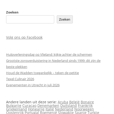
Zoeken
Zoeken
Volg ons op Facebook
Hulpverleningsdag op Vlieland: kijkje achter de schermen
Grootste zonsverduistering in Nederland sinds 1999: dit zijn de
beste plekken
Houd de Wadden toegankelijk – teken de petitie
Texel Culinair 2026
Evenementen in Utrecht in juli 2026
Andere landen uit deze serie:
Aruba
België
Bonaire
Bulgarije
Curaçao
Denemarken
Duitsland
Frankrijk
Griekenland
Hongarije
Italië
Nederland
Noorwegen
Oostenrijk
Portugal
Roemenië
Slowakije
Spanje
Turkije