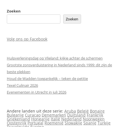
Zoeken
Zoeken
Volg ons op Facebook
Hulpverleningsdag op Vlieland: kijkje achter de schermen
Grootste zonsverduistering in Nederland sinds 1999: dit zijn de
beste plekken
Houd de Wadden toegankelijk – teken de petitie
Texel Culinair 2026
Evenementen in Utrecht in juli 2026
Andere landen uit deze serie:
Aruba
België
Bonaire
Bulgarije
Curaçao
Denemarken
Duitsland
Frankrijk
Griekenland
Hongarije
Italië
Nederland
Noorwegen
Oostenrijk
Portugal
Roemenië
Slowakije
Spanje
Turkije
Travelguide Europe