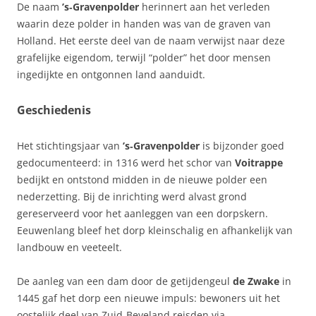
De naam
’s‑Gravenpolder
herinnert aan het verleden
waarin deze polder in handen was van de graven van
Holland. Het eerste deel van de naam verwijst naar deze
grafelijke eigendom, terwijl “polder” het door mensen
ingedijkte en ontgonnen land aanduidt.
Geschiedenis
Het stichtingsjaar van
’s‑Gravenpolder
is bijzonder goed
gedocumenteerd: in 1316 werd het schor van
Voitrappe
bedijkt en ontstond midden in de nieuwe polder een
nederzetting. Bij de inrichting werd alvast grond
gereserveerd voor het aanleggen van een dorpskern.
Eeuwenlang bleef het dorp kleinschalig en afhankelijk van
landbouw en veeteelt.
De aanleg van een dam door de getijdengeul
de Zwake
in
1445 gaf het dorp een nieuwe impuls: bewoners uit het
oostelijk deel van Zuid‑Beveland reisden via