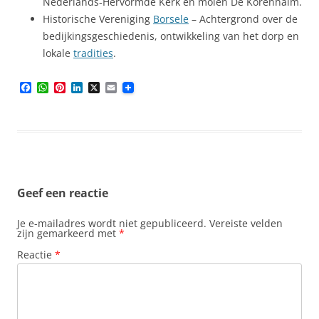
Nederlands‑Hervormde Kerk en molen De Korenhalm.
Historische Vereniging
Borsele
– Achtergrond over de
bedijkingsgeschiedenis, ontwikkeling van het dorp en
lokale
tradities
.
F
W
P
L
X
E
a
h
i
i
m
c
a
n
n
a
e
t
t
k
i
b
s
e
e
l
o
A
r
d
o
p
e
I
k
p
s
n
t
Geef een reactie
Je e-mailadres wordt niet gepubliceerd.
Vereiste velden
zijn gemarkeerd met
*
Reactie
*