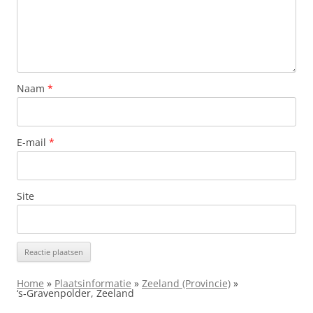
Naam
*
E-mail
*
Site
Home
»
Plaatsinformatie
»
Zeeland (Provincie)
»
‘s‑Gravenpolder, Zeeland