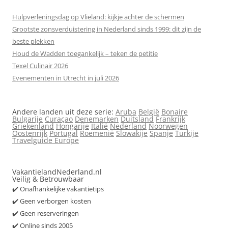
Hulpverleningsdag op Vlieland: kijkje achter de schermen
Grootste zonsverduistering in Nederland sinds 1999: dit zijn de
beste plekken
Houd de Wadden toegankelijk – teken de petitie
Texel Culinair 2026
Evenementen in Utrecht in juli 2026
Andere landen uit deze serie:
Aruba
België
Bonaire
Bulgarije
Curaçao
Denemarken
Duitsland
Frankrijk
Griekenland
Hongarije
Italië
Nederland
Noorwegen
Oostenrijk
Portugal
Roemenië
Slowakije
Spanje
Turkije
Travelguide Europe
VakantielandNederland.nl
Veilig & Betrouwbaar
✔️ Onafhankelijke vakantietips
✔️ Geen verborgen kosten
✔️ Geen reserveringen
✔️ Online sinds 2005