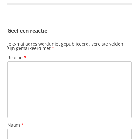
b
s
e
e
l
o
A
r
d
o
p
e
I
k
p
s
n
t
Geef een reactie
Je e-mailadres wordt niet gepubliceerd.
Vereiste velden
zijn gemarkeerd met
*
Reactie
*
Naam
*