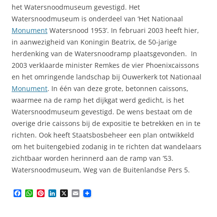
het Watersnoodmuseum gevestigd. Het
Watersnoodmuseum is onderdeel van ‘Het Nationaal
Monument
Watersnood 1953’. In februari 2003 heeft hier,
in aanwezigheid van Koningin Beatrix, de 50-jarige
herdenking van de Watersnoodramp plaatsgevonden. In
2003 verklaarde minister Remkes de vier Phoenixcaissons
en het omringende landschap bij Ouwerkerk tot Nationaal
Monument
. In één van deze grote, betonnen caissons,
waarmee na de ramp het dijkgat werd gedicht, is het
Watersnoodmuseum gevestigd. De wens bestaat om de
overige drie caissons bij de expositie te betrekken en in te
richten. Ook heeft Staatsbosbeheer een plan ontwikkeld
om het buitengebied zodanig in te richten dat wandelaars
zichtbaar worden herinnerd aan de ramp van ’53.
Watersnoodmuseum, Weg van de Buitenlandse Pers 5.
F
W
P
L
X
E
a
h
i
i
m
c
a
n
n
a
e
t
t
k
i