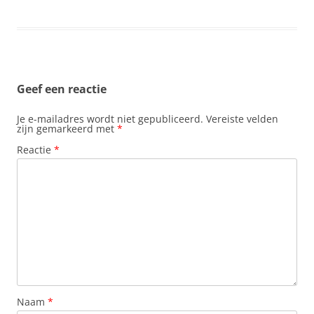
c
a
n
n
a
e
t
t
k
i
b
s
e
e
l
o
A
r
d
o
p
e
I
k
p
s
n
t
Geef een reactie
Je e-mailadres wordt niet gepubliceerd.
Vereiste velden
zijn gemarkeerd met
*
Reactie
*
Naam
*