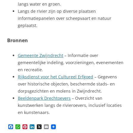
langs water en groen.
Langs de rivier zijn op diverse plaatsen
informatiepanelen over scheepvaart en natuur
geplaatst.
Bronnen
Gemeente Zwijndrecht
– Informatie over
gemeentelijke indeling, voorzieningen, evenementen
en recreatie.
Rijksdienst voor het Cultureel Erfgoed
– Gegevens
over historische objecten, beschermde stads- en
dorpsgezichten en molens in Zwijndrecht.
Beeldenpark Drechtoevers
– Overzicht van
kunstwerken langs de rivieroevers, inclusief locaties
en kunstenaars.
F
W
P
L
X
E
a
h
i
i
m