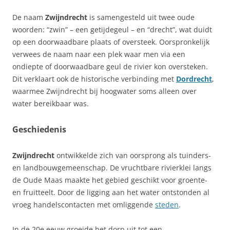
De naam
Zwijndrecht
is samengesteld uit twee oude
woorden: “zwin” – een getijdegeul – en “drecht”, wat duidt
op een doorwaadbare plaats of oversteek. Oorspronkelijk
verwees de naam naar een plek waar men via een
ondiepte of doorwaadbare geul de rivier kon oversteken.
Dit verklaart ook de historische verbinding met
Dordrecht
,
waarmee Zwijndrecht bij hoogwater soms alleen over
water bereikbaar was.
Geschiedenis
Zwijndrecht
ontwikkelde zich van oorsprong als tuinders-
en landbouwgemeenschap. De vruchtbare rivierklei langs
de Oude Maas maakte het gebied geschikt voor groente-
en fruitteelt. Door de ligging aan het water ontstonden al
vroeg handelscontacten met omliggende
steden
.
In de 20e eeuw groeide het dorp uit tot een