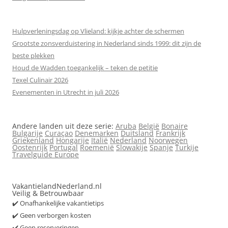
Hulpverleningsdag op Vlieland: kijkje achter de schermen
Grootste zonsverduistering in Nederland sinds 1999: dit zijn de
beste plekken
Houd de Wadden toegankelijk – teken de petitie
Texel Culinair 2026
Evenementen in Utrecht in juli 2026
Andere landen uit deze serie:
Aruba
België
Bonaire
Bulgarije
Curaçao
Denemarken
Duitsland
Frankrijk
Griekenland
Hongarije
Italië
Nederland
Noorwegen
Oostenrijk
Portugal
Roemenië
Slowakije
Spanje
Turkije
Travelguide Europe
VakantielandNederland.nl
Veilig & Betrouwbaar
✔️ Onafhankelijke vakantietips
✔️ Geen verborgen kosten
✔️ Geen reserveringen