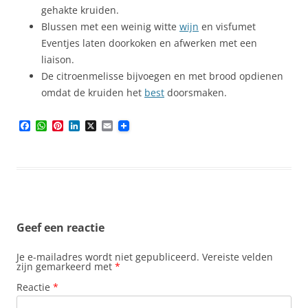
gehakte kruiden.
Blussen met een weinig witte
wijn
en visfumet
Eventjes laten doorkoken en afwerken met een
liaison.
De citroenmelisse bijvoegen en met brood opdienen
omdat de kruiden het
best
doorsmaken.
F
W
P
L
X
E
a
h
i
i
m
c
a
n
n
a
e
t
t
k
i
b
s
e
e
l
o
A
r
d
o
p
e
I
k
p
s
n
t
Geef een reactie
Je e-mailadres wordt niet gepubliceerd.
Vereiste velden
zijn gemarkeerd met
*
Reactie
*