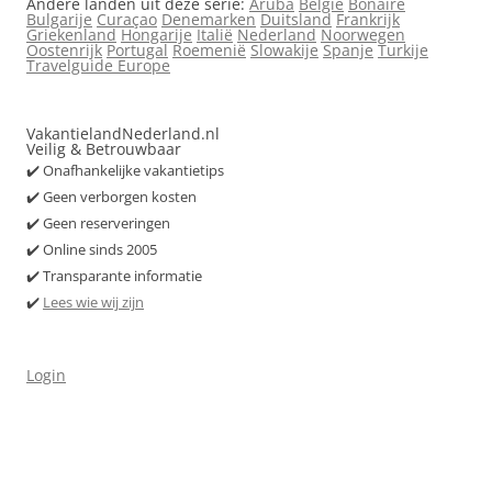
Andere landen uit deze serie:
Aruba
België
Bonaire
Bulgarije
Curaçao
Denemarken
Duitsland
Frankrijk
Griekenland
Hongarije
Italië
Nederland
Noorwegen
Oostenrijk
Portugal
Roemenië
Slowakije
Spanje
Turkije
Travelguide Europe
VakantielandNederland.nl
Veilig & Betrouwbaar
✔️ Onafhankelijke vakantietips
✔️ Geen verborgen kosten
✔️ Geen reserveringen
✔️ Online sinds 2005
✔️ Transparante informatie
✔️
Lees wie wij zijn
Login