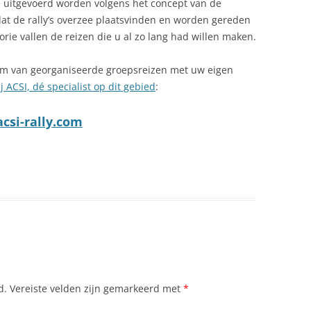
die uitgevoerd worden volgens het concept van de
s dat de rally’s overzee plaatsvinden en worden gereden
gorie vallen de reizen die u al zo lang had willen maken.
m van georganiseerde groepsreizen met uw eigen
ij ACSI, dé specialist op dit gebied
:
acsi-rally.com
d.
Vereiste velden zijn gemarkeerd met
*