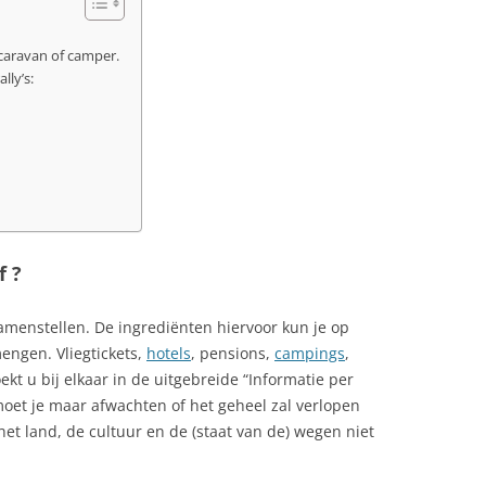
caravan of camper.
lly’s:
f ?
samenstellen. De ingrediënten hiervoor kun je op
ngen. Vliegtickets,
hotels
, pensions,
campings
,
kt u bij elkaar in de uitgebreide “Informatie per
 moet je maar afwachten of het geheel zal verlopen
het land, de cultuur en de (staat van de) wegen niet