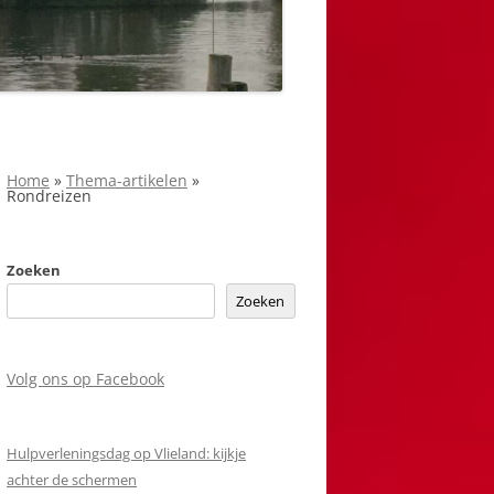
Home
»
Thema-artikelen
»
Rondreizen
Zoeken
Zoeken
Volg ons op Facebook
Hulpverleningsdag op Vlieland: kijkje
achter de schermen