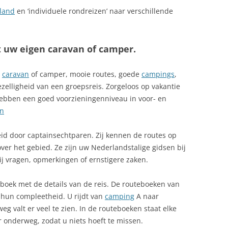
land
en ‘individuele rondreizen’ naar verschillende
 uw eigen caravan of camper.
t
caravan
of camper, mooie routes, goede
campings
,
 gezelligheid van een groepsreis. Zorgeloos op vakantie
bben een goed voorzieningenniveau in voor- en
en
eid door captainsechtparen. Zij kennen de routes op
ver het gebied. Ze zijn uw Nederlandstalige gidsen bij
ij vragen, opmerkingen of ernstigere zaken.
teboek met de details van de reis. De routeboeken van
 hun compleetheid. U rijdt van
camping
A naar
 valt er veel te zien. In de routeboeken staat elke
 onderweg, zodat u niets hoeft te missen.