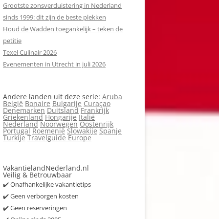
Grootste zonsverduistering in Nederland
sinds 1999: dit zijn de beste plekken
Houd de Wadden toegankelijk – teken de
petitie
Texel Culinair 2026
Evenementen in Utrecht in juli 2026
Andere landen uit deze serie:
Aruba
België
Bonaire
Bulgarije
Curaçao
Denemarken
Duitsland
Frankrijk
Griekenland
Hongarije
Italië
Nederland
Noorwegen
Oostenrijk
Portugal
Roemenië
Slowakije
Spanje
Turkije
Travelguide Europe
VakantielandNederland.nl
Veilig & Betrouwbaar
✔️ Onafhankelijke vakantietips
✔️ Geen verborgen kosten
✔️ Geen reserveringen