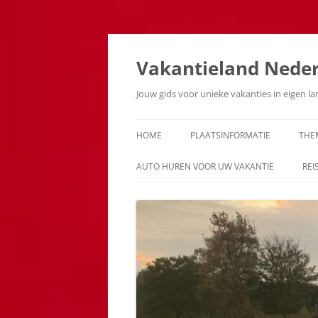
Ga
naar
de
Vakantieland Nede
inhoud
Jouw gids voor unieke vakanties in eigen l
HOME
PLAATSINFORMATIE
THE
AUTO HUREN VOOR UW VAKANTIE
REI