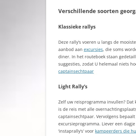
Verschillende soorten georga
Klassieke rallys
Deze rally’s voeren u langs de mooist
aanbod aan
excursies
, die soms word
diner. In het routeboek staan gedetail
suggesties, zodat U helemaal niets ho
captainsechtpaar
Light Rally’s
Zelf uw reisprogramma invullen? Dat ka
is de reis met alle overnachtingspla
captainsechtpaar. Vervolgens bepaalt
excursieprogramma. Liever een dagje
‘instaprally’s’ voor
kampeerders die hun