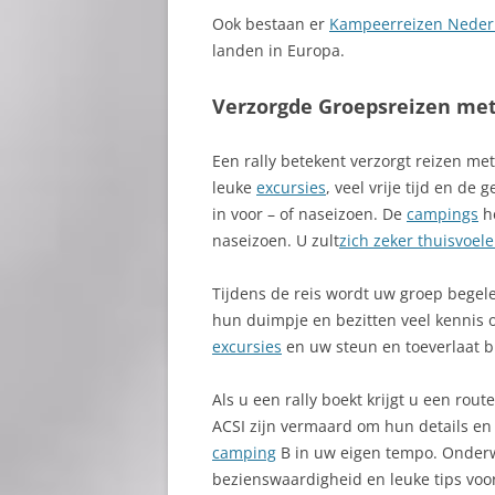
Ook bestaan er
Kampeerreizen Neder
landen in Europa.
Verzorgde Groepsreizen met
Een rally betekent verzorgt reizen me
leuke
excursies
, veel vrije tijd en de
in voor – of naseizoen. De
campings
he
naseizoen. U zult
zich zeker thuisvoel
Tijdens de reis wordt uw groep begel
hun duimpje en bezitten veel kennis o
excursies
en uw steun en toeverlaat b
Als u een rally boekt krijgt u een rou
ACSI zijn vermaard om hun details en
camping
B in uw eigen tempo. Onderweg
bezienswaardigheid en leuke tips voor