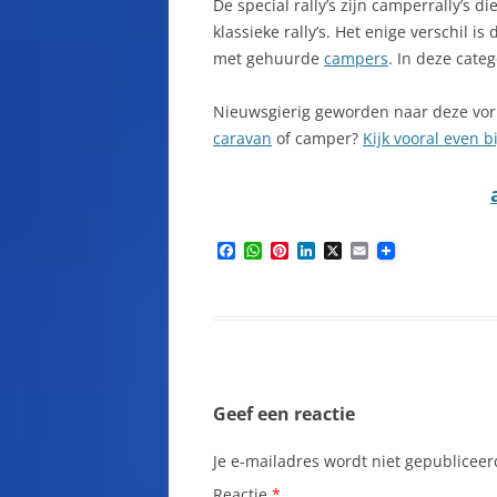
De special rally’s zijn camperrally’s 
klassieke rally’s. Het enige verschil i
met gehuurde
campers
. In deze cate
Nieuwsgierig geworden naar deze vor
caravan
of camper?
Kijk vooral even b
F
W
P
L
X
E
a
h
i
i
m
c
a
n
n
a
e
t
t
k
i
b
s
e
e
l
o
A
r
d
o
p
e
I
k
p
s
n
t
Geef een reactie
Je e-mailadres wordt niet gepubliceer
Reactie
*