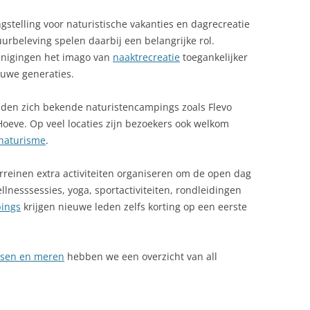
gstelling voor naturistische vakanties en dagrecreatie
tuurbeleving spelen daarbij een belangrijke rol.
renigingen het imago van
naaktrecreatie
toegankelijker
euwe generaties.
den zich bekende naturistencampings zoals Flevo
eve. Op veel locaties zijn bezoekers ook welkom
naturisme
.
rreinen extra activiteiten organiseren om de open dag
lnesssessies, yoga, sportactiviteiten, rondleidingen
ings
krijgen nieuwe leden zelfs korting op een eerste
ssen en meren
hebben we een overzicht van all