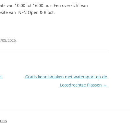
ats van 10.00 tot 16.00 uur. Een overzicht van
bsite van NFN Open & Bloot.
3/05/2026
.
el
Gratis kennismaken met watersport op de
Loosdrechtse Plassen
→
ress