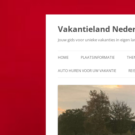
Ga
naar
de
Vakantieland Nede
inhoud
Jouw gids voor unieke vakanties in eigen l
HOME
PLAATSINFORMATIE
THE
AUTO HUREN VOOR UW VAKANTIE
REI