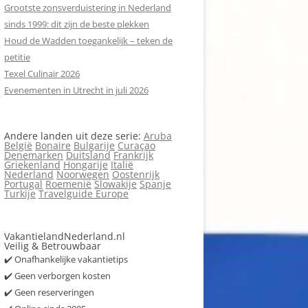
Grootste zonsverduistering in Nederland
sinds 1999: dit zijn de beste plekken
Houd de Wadden toegankelijk – teken de
petitie
Texel Culinair 2026
Evenementen in Utrecht in juli 2026
Andere landen uit deze serie:
Aruba
België
Bonaire
Bulgarije
Curaçao
Denemarken
Duitsland
Frankrijk
Griekenland
Hongarije
Italië
Nederland
Noorwegen
Oostenrijk
Portugal
Roemenië
Slowakije
Spanje
Turkije
Travelguide Europe
VakantielandNederland.nl
Veilig & Betrouwbaar
✔️ Onafhankelijke vakantietips
✔️ Geen verborgen kosten
✔️ Geen reserveringen