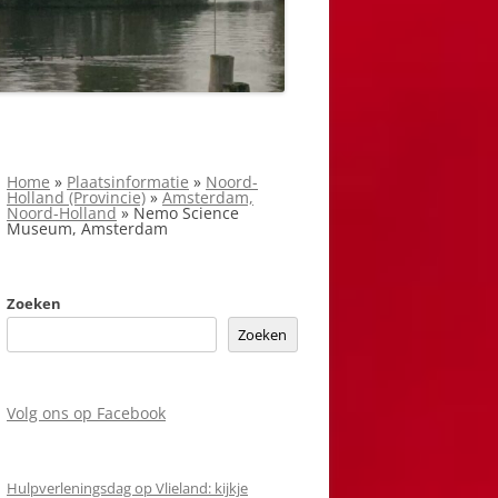
Home
»
Plaatsinformatie
»
Noord-
Holland (Provincie)
»
Amsterdam,
Noord-Holland
»
Nemo Science
Museum, Amsterdam
Zoeken
Zoeken
Volg ons op Facebook
Hulpverleningsdag op Vlieland: kijkje