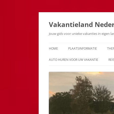
Ga
naar
de
Vakantieland Nede
inhoud
Jouw gids voor unieke vakanties in eigen l
HOME
PLAATSINFORMATIE
THE
AUTO HUREN VOOR UW VAKANTIE
REI