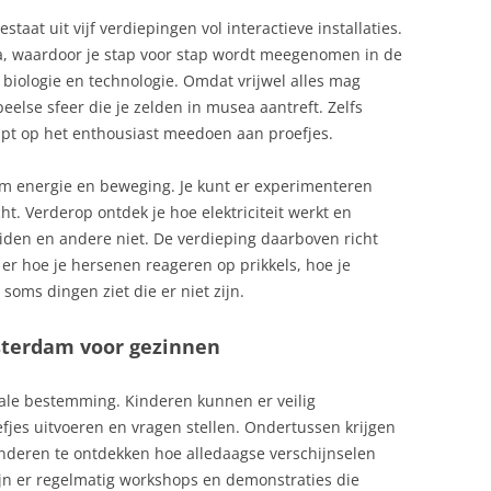
staat uit vijf verdiepingen vol interactieve installaties.
a, waardoor je stap voor stap wordt meegenomen in de
biologie en technologie. Omdat vrijwel alles mag
eelse sfeer die je zelden in musea aantreft. Zelfs
pt op het enthousiast meedoen aan proefjes.
 om energie en beweging. Je kunt er experimenteren
t. Verderop ontdek je hoe elektriciteit werkt en
den en andere niet. De verdieping daarboven richt
t er hoe je hersenen reageren op prikkels, hoe je
oms dingen ziet die er niet zijn.
erdam voor gezinnen
ale bestemming. Kinderen kunnen er veilig
jes uitvoeren en vragen stellen. Ondertussen krijgen
deren te ontdekken hoe alledaagse verschijnselen
zijn er regelmatig workshops en demonstraties die