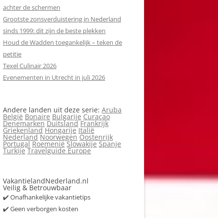
achter de schermen
Grootste zonsverduistering in Nederland
sinds 1999: dit zijn de beste plekken
Houd de Wadden toegankelijk – teken de
petitie
Texel Culinair 2026
Evenementen in Utrecht in juli 2026
Andere landen uit deze serie:
Aruba
België
Bonaire
Bulgarije
Curaçao
Denemarken
Duitsland
Frankrijk
Griekenland
Hongarije
Italië
Nederland
Noorwegen
Oostenrijk
Portugal
Roemenië
Slowakije
Spanje
Turkije
Travelguide Europe
VakantielandNederland.nl
Veilig & Betrouwbaar
✔️ Onafhankelijke vakantietips
✔️ Geen verborgen kosten