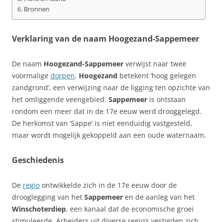
Bronnen
Verklaring van de naam Hoogezand-Sappemeer
De naam
Hoogezand-Sappemeer
verwijst naar twee
voormalige
dorpen
.
Hoogezand
betekent ‘hoog gelegen
zandgrond’, een verwijzing naar de ligging ten opzichte van
het omliggende veengebied.
Sappemeer
is ontstaan
rondom een meer dat in de 17e eeuw werd drooggelegd.
De herkomst van ‘Sappe’ is niet eenduidig vastgesteld,
maar wordt mogelijk gekoppeld aan een oude waternaam.
Geschiedenis
De
regio
ontwikkelde zich in de 17e eeuw door de
drooglegging van het
Sappemeer
en de aanleg van het
Winschoterdiep
, een kanaal dat de economische groei
stimuleerde. Arbeiders uit diverse regio’s vestigden zich