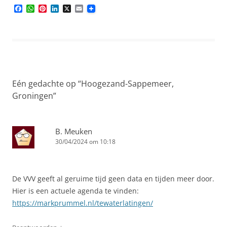
F
W
P
L
X
E
a
h
i
i
m
c
a
n
n
a
e
t
t
k
i
b
s
e
e
l
o
A
r
d
o
p
e
I
k
p
s
n
t
Eén gedachte op “
Hoogezand-Sappemeer,
Groningen
”
B. Meuken
30/04/2024 om 10:18
De VVV geeft al geruime tijd geen data en tijden meer door.
Hier is een actuele agenda te vinden:
https://markprummel.nl/tewaterlatingen/