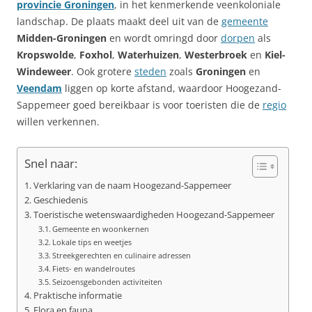
provincie Groningen
, in het kenmerkende veenkoloniale
landschap. De plaats maakt deel uit van de
gemeente
Midden-Groningen
en wordt omringd door
dorpen
als
Kropswolde
,
Foxhol
,
Waterhuizen
,
Westerbroek
en
Kiel-
Windeweer
. Ook grotere
steden
zoals
Groningen
en
Veendam
liggen op korte afstand, waardoor Hoogezand-
Sappemeer goed bereikbaar is voor toeristen die de
regio
willen verkennen.
Snel naar:
Verklaring van de naam Hoogezand-Sappemeer
Geschiedenis
Toeristische wetenswaardigheden Hoogezand-Sappemeer
Gemeente en woonkernen
Lokale tips en weetjes
Streekgerechten en culinaire adressen
Fiets- en wandelroutes
Seizoensgebonden activiteiten
Praktische informatie
Flora en fauna