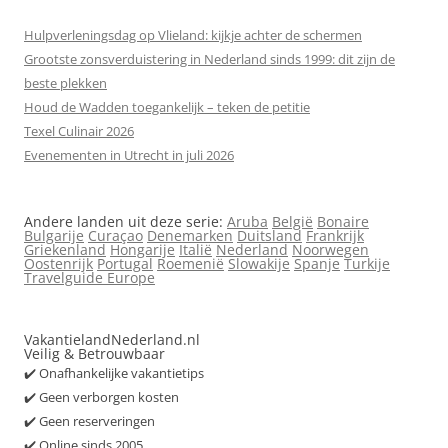
Hulpverleningsdag op Vlieland: kijkje achter de schermen
Grootste zonsverduistering in Nederland sinds 1999: dit zijn de
beste plekken
Houd de Wadden toegankelijk – teken de petitie
Texel Culinair 2026
Evenementen in Utrecht in juli 2026
Andere landen uit deze serie:
Aruba
België
Bonaire
Bulgarije
Curaçao
Denemarken
Duitsland
Frankrijk
Griekenland
Hongarije
Italië
Nederland
Noorwegen
Oostenrijk
Portugal
Roemenië
Slowakije
Spanje
Turkije
Travelguide Europe
VakantielandNederland.nl
Veilig & Betrouwbaar
✔️ Onafhankelijke vakantietips
✔️ Geen verborgen kosten
✔️ Geen reserveringen
✔️ Online sinds 2005