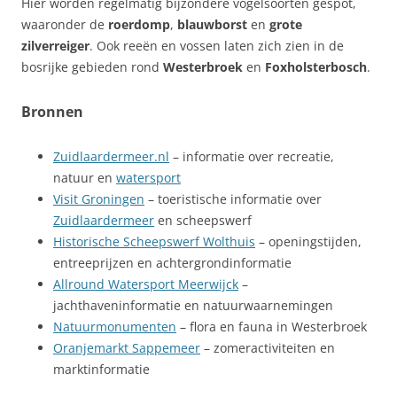
Hier worden regelmatig bijzondere vogelsoorten gespot,
waaronder de
roerdomp
,
blauwborst
en
grote
zilverreiger
. Ook reeën en vossen laten zich zien in de
bosrijke gebieden rond
Westerbroek
en
Foxholsterbosch
.
Bronnen
Zuidlaardermeer.nl
– informatie over recreatie,
natuur en
watersport
Visit Groningen
– toeristische informatie over
Zuidlaardermeer
en scheepswerf
Historische Scheepswerf Wolthuis
– openingstijden,
entreeprijzen en achtergrondinformatie
Allround Watersport Meerwijck
–
jachthaveninformatie en natuurwaarnemingen
Natuurmonumenten
– flora en fauna in Westerbroek
Oranjemarkt Sappemeer
– zomeractiviteiten en
marktinformatie