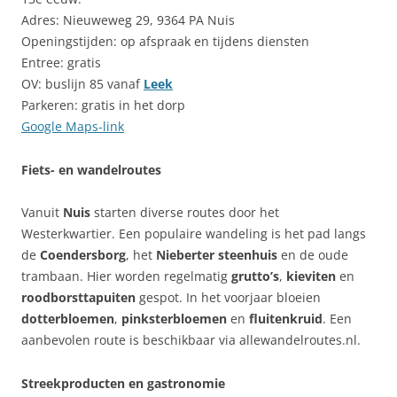
Adres: Nieuweweg 29, 9364 PA Nuis
Openingstijden: op afspraak en tijdens diensten
Entree: gratis
OV: buslijn 85 vanaf
Leek
Parkeren: gratis in het dorp
Google Maps-link
Fiets- en wandelroutes
Vanuit
Nuis
starten diverse routes door het
Westerkwartier. Een populaire wandeling is het pad langs
de
Coendersborg
, het
Nieberter steenhuis
en de oude
trambaan. Hier worden regelmatig
grutto’s
,
kieviten
en
roodborsttapuiten
gespot. In het voorjaar bloeien
dotterbloemen
,
pinksterbloemen
en
fluitenkruid
. Een
aanbevolen route is beschikbaar via allewandelroutes.nl.
Streekproducten en gastronomie