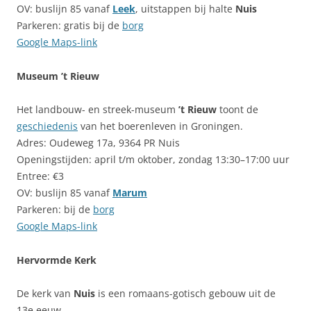
OV: buslijn 85 vanaf
Leek
, uitstappen bij halte
Nuis
Parkeren: gratis bij de
borg
Google Maps-link
Museum ’t Rieuw
Het landbouw- en streek-museum
’t Rieuw
toont de
geschiedenis
van het boerenleven in Groningen.
Adres: Oudeweg 17a, 9364 PR Nuis
Openingstijden: april t/m oktober, zondag 13:30–17:00 uur
Entree: €3
OV: buslijn 85 vanaf
Marum
Parkeren: bij de
borg
Goog
l
e Maps-link
Hervormde Kerk
De kerk van
Nuis
is een romaans-gotisch gebouw uit de
13e eeuw.