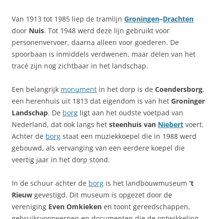
Van 1913 tot 1985 liep de tramlijn
Groningen
–
Drachten
door
Nuis
. Tot 1948 werd deze lijn gebruikt voor
personenvervoer, daarna alleen voor goederen. De
spoorbaan is inmiddels verdwenen, maar delen van het
tracé zijn nog zichtbaar in het landschap.
Een belangrijk
monument
in het dorp is de
Coendersborg
,
een herenhuis uit 1813 dat eigendom is van het
Groninger
Landschap
. De
borg
ligt aan het oudste voetpad van
Nederland, dat ook langs het
steenhuis van
Niebert
voert.
Achter de
borg
staat een muziekkoepel die in 1988 werd
gebouwd, als vervanging van een eerdere koepel die
veertig jaar in het dorp stond.
In de schuur achter de
borg
is het landbouwmuseum
’t
Rieuw
gevestigd. Dit museum is opgezet door de
vereniging
Even Omkieken
en toont gereedschappen,
gebruiksvoorwerpen en documenten die de ontwikkeling