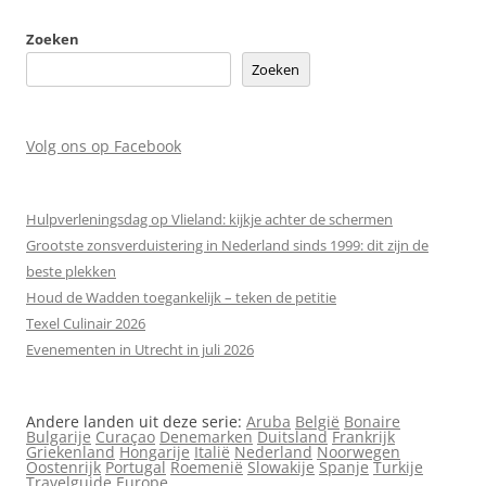
Zoeken
Zoeken
Volg ons op Facebook
Hulpverleningsdag op Vlieland: kijkje achter de schermen
Grootste zonsverduistering in Nederland sinds 1999: dit zijn de
beste plekken
Houd de Wadden toegankelijk – teken de petitie
Texel Culinair 2026
Evenementen in Utrecht in juli 2026
Andere landen uit deze serie:
Aruba
België
Bonaire
Bulgarije
Curaçao
Denemarken
Duitsland
Frankrijk
Griekenland
Hongarije
Italië
Nederland
Noorwegen
Oostenrijk
Portugal
Roemenië
Slowakije
Spanje
Turkije
Travelguide Europe