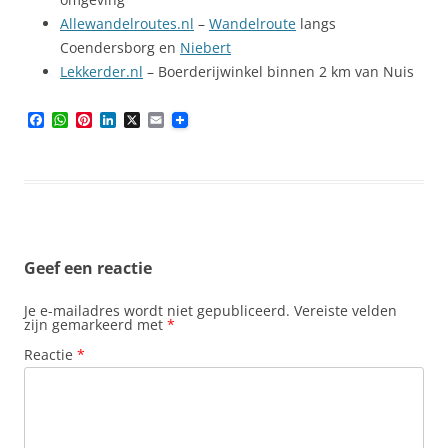
Allewandelroutes.nl
–
Wandelroute
langs
Coendersborg en
Niebert
Lekkerder.nl
– Boerderijwinkel binnen 2 km van Nuis
F
W
P
L
X
E
a
h
i
i
m
c
a
n
n
a
e
t
t
k
i
b
s
e
e
l
o
A
r
d
o
p
e
I
k
p
s
n
t
Geef een reactie
Je e-mailadres wordt niet gepubliceerd.
Vereiste velden
zijn gemarkeerd met
*
Reactie
*