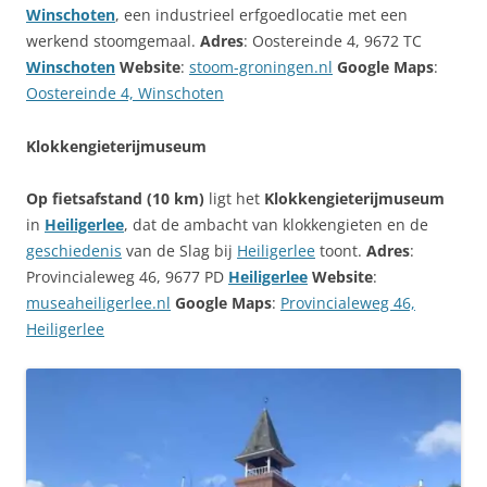
Winschoten
, een industrieel erfgoedlocatie met een
werkend stoomgemaal.
Adres
: Oostereinde 4, 9672 TC
Winschoten
Website
:
stoom-groningen.nl
Google Maps
:
Oostereinde 4, Winschoten
Klokkengieterijmuseum
Op fietsafstand (10 km)
ligt het
Klokkengieterijmuseum
in
Heiligerlee
, dat de ambacht van klokkengieten en de
geschiedenis
van de Slag bij
Heiligerlee
toont.
Adres
:
Provincialeweg 46, 9677 PD
Heiligerlee
Website
:
museaheiligerlee.nl
Google Maps
:
Provincialeweg 46,
Heiligerlee