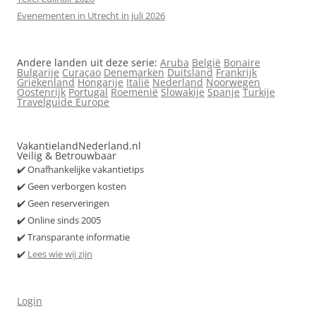
Evenementen in Utrecht in juli 2026
Andere landen uit deze serie:
Aruba
België
Bonaire
Bulgarije
Curaçao
Denemarken
Duitsland
Frankrijk
Griekenland
Hongarije
Italië
Nederland
Noorwegen
Oostenrijk
Portugal
Roemenië
Slowakije
Spanje
Turkije
Travelguide Europe
VakantielandNederland.nl
Veilig & Betrouwbaar
✔️ Onafhankelijke vakantietips
✔️ Geen verborgen kosten
✔️ Geen reserveringen
✔️ Online sinds 2005
✔️ Transparante informatie
✔️
Lees wie wij zijn
Login