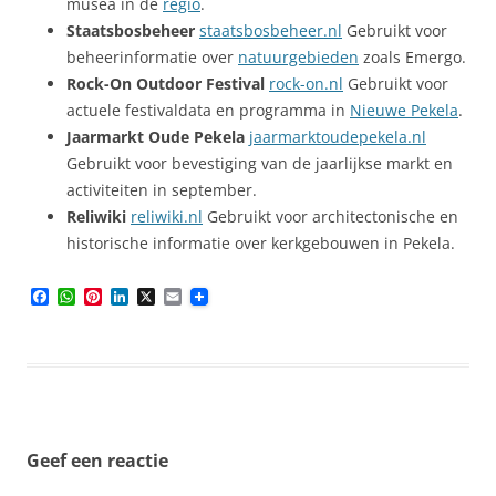
musea in de
regio
.
Staatsbosbeheer
staatsbosbeheer.nl
Gebruikt voor
beheerinformatie over
natuurgebieden
zoals Emergo.
Rock-On Outdoor Festival
rock-on.nl
Gebruikt voor
actuele festivaldata en programma in
Nieuwe Pekela
.
Jaarmarkt Oude Pekela
jaarmarktoudepekela.nl
Gebruikt voor bevestiging van de jaarlijkse markt en
activiteiten in september.
Reliwiki
reliwiki.nl
Gebruikt voor architectonische en
historische informatie over kerkgebouwen in Pekela.
F
W
P
L
X
E
a
h
i
i
m
c
a
n
n
a
e
t
t
k
i
b
s
e
e
l
o
A
r
d
o
p
e
I
k
p
s
n
t
Geef een reactie