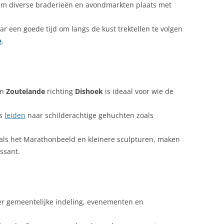
rum diverse braderieën en avondmarkten plaats met
ar een goede tijd om langs de kust trektellen te volgen
e
.
an
Zoutelande
richting
Dishoek
is ideaal voor wie de
ts
leiden
naar schilderachtige gehuchten zoals
als het Marathonbeeld en kleinere sculpturen, maken
ssant.
er gemeentelijke indeling, evenementen en