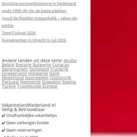
Grootste zonsverduistering in Nederland
sinds 1999: dit zijn de beste plekken
Houd de Wadden toegankelijk – teken de
petitie
Texel Culinair 2026
Evenementen in Utrecht in juli 2026
Andere landen uit deze serie:
Aruba
België
Bonaire
Bulgarije
Curaçao
Denemarken
Duitsland
Frankrijk
Griekenland
Hongarije
Italië
Nederland
Noorwegen
Oostenrijk
Portugal
Roemenië
Slowakije
Spanje
Turkije
Travelguide Europe
VakantielandNederland.nl
Veilig & Betrouwbaar
✔️ Onafhankelijke vakantietips
✔️ Geen verborgen kosten
✔️ Geen reserveringen