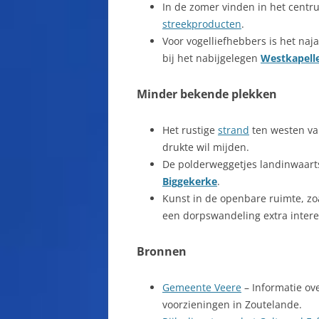
In de zomer vinden in het cent
streekproducten
.
Voor vogelliefhebbers is het naja
bij het nabijgelegen
Westkapell
Minder bekende plekken
Het rustige
strand
ten westen v
drukte wil mijden.
De polderweggetjes landinwaar
Biggekerke
.
Kunst in de openbare ruimte, zo
een dorpswandeling extra intere
Bronnen
Gemeente Veere
– Informatie ov
voorzieningen in Zoutelande.