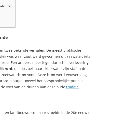
telande
ande
n twee bekende verhalen. De meest praktische
plek was waar zout werd gewonnen uit zeewater, iets
eurde. Een andere, meer legendarische overlevering
librord
, die op zoek naar drinkwater zijn staf in de
n zoetwaterbron vond. Deze bron werd eeuwenlang
brordusputje. Hoewel het oorspronkelijke putje is
n de voet van de duinen aan deze oude
traditie
.
ers- en landbouwdorp, maar groeide in de 20e eeuw uit