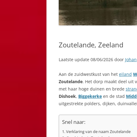
Zoutelande, Zeeland
Laatste update 08/06/2026 door
Johan
Aan de zuidwestkust van het
eiland
W
Zoutelande
. Het dorp maakt deel uit
met haar hoge duinen en brede
stra
Dishoek
,
Biggekerke
en de stad
Midd
uitgestrekte polders, dijken, duinvall
Snel naar:
Verklaring van de naam Zoutelande