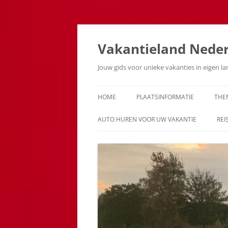
Ga
naar
de
Vakantieland Nede
inhoud
Jouw gids voor unieke vakanties in eigen l
HOME
PLAATSINFORMATIE
THE
AUTO HUREN VOOR UW VAKANTIE
REI