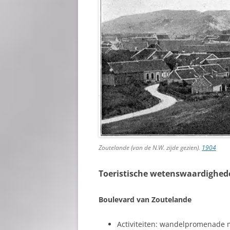
Zoutelande (van de N.W. zijde gezien).
1904
Toeristische wetenswaardighed
Boulevard van Zoutelande
Activiteiten: wandelpromenade m