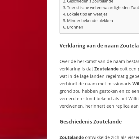
Geschiedenis Zoutelande
Toeristische wetenswaardigheden Zou
Lokale tips en weetjes
Minder bekende plekken
Bronnen
Verklaring van de naam Zoutel
Over de herkomst van de naam bestaa
verklaring is dat
Zoutelande
ooit een 
wat in de lage landen regelmatig geb
verbindt de naam met missionaris
Wil
grond zou hebben gestoken en zo ee
vereerd en stond bekend als het Willi
verdwenen, herinnert een replica aa
Geschiedenis Zoutelande
Zoutelande
ontwikkelde zich als viss