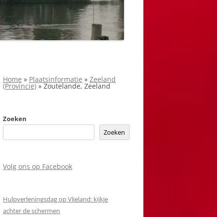
Home
»
Plaatsinformatie
»
Zeeland
(Provincie)
»
Zoutelande, Zeeland
Zoeken
Zoeken
Volg ons op Facebook
Hulpverleningsdag op Vlieland: kijkje
achter de schermen