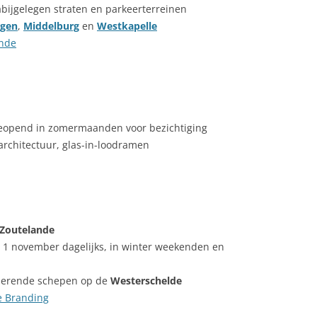
abijgelegen straten en parkeerterreinen
ngen
,
Middelburg
en
Westkapelle
ande
 geopend in zomermaanden voor bezichtiging
rchitectuur, glas-in-loodramen
 Zoutelande
 1 november dagelijks, in winter weekenden en
sserende schepen op de
Westerschelde
e Branding