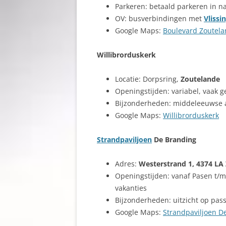
Parkeren: betaald parkeren in n
OV: busverbindingen met
Vlissi
Google Maps:
Boulevard Zoutel
Willibrorduskerk
Locatie: Dorpsring,
Zoutelande
Openingstijden: variabel, vaak
Bijzonderheden: middeleeuwse a
Google Maps:
Willibrorduskerk
Strandpaviljoen
De Branding
Adres:
Westerstrand 1, 4374 LA
Openingstijden: vanaf Pasen t/m
vakanties
Bijzonderheden: uitzicht op pa
Google Maps:
Strandpaviljoen D