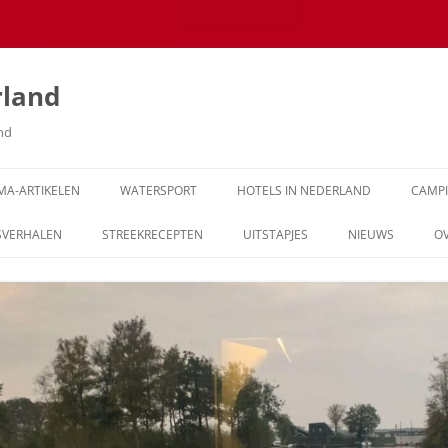
rland
and
MA-ARTIKELEN
WATERSPORT
HOTELS IN NEDERLAND
CAMP
SVERHALEN
STREEKRECEPTEN
UITSTAPJES
NIEUWS
O