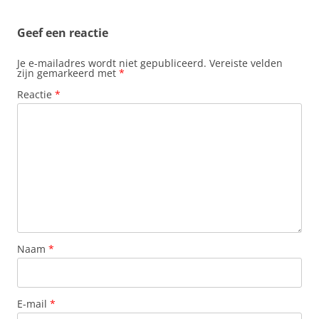
k
p
s
n
t
Geef een reactie
Je e-mailadres wordt niet gepubliceerd.
Vereiste velden
zijn gemarkeerd met
*
Reactie
*
Naam
*
E-mail
*