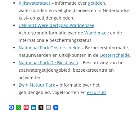
Rijkswaterstaat
– Informatie over
getijden
,
waterstanden en veiligheidsadviezen in Nederlandse
kust- en getijdengebieden.
UNESCO Werelderfgoed Waddenzee
–
Achtergrondinformatie over de
Waddenzee
en de
internationale beschermingsstatus.
Nationaal Park Oosterschelde
– Bezoekersinformatie,
natuurwaarden en uitkijkpunten in de
Oosterschelde
.
Nationaal Park De Biesbosch
– Beschrijving van het
zoetwatergetijdengebied, bezoekerscentra en
activiteiten.
Zwin Natuur Park
– Informatie over het
getijdengebied, vogelsoorten en
excursies
.
F
W
P
L
X
E
a
h
i
i
m
c
a
n
n
a
e
t
t
k
i
b
s
e
e
l
o
A
r
d
o
p
e
I