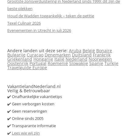
Grootste zonsverduistering in Nederland sinds 1999: dit zijn de
beste plekken
Houd de Wadden toegankelijk – teken de petitie
Texel Culinair 2026
Evenementen in Utrecht in juli 2026
Andere landen uit deze serie:
Aruba
België
Bonaire
Bulgarije
Curaçao
Denemarken
Duitsland
Frankrijk
Griekenland
Hongarije
Italië
Nederland
Noorwegen
Oostenrijk
Portugal
Roemenië
Slowakije
Spanje
Turkije
Travelguide Europe
VakantielandNederland.nl
Veilig & Betrouwbaar
✔️ Onafhankelijke vakantietips
✔️ Geen verborgen kosten
✔️ Geen reserveringen
✔️ Online sinds 2005
✔️ Transparante informatie
✔️
Lees wie wij zijn