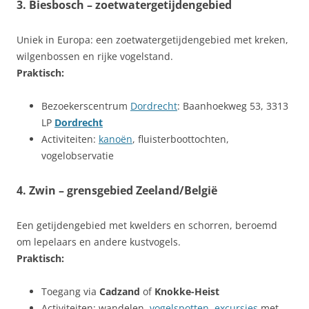
3.
Biesbosch
– zoetwatergetijdengebied
Uniek in Europa: een zoetwatergetijdengebied met kreken,
wilgenbossen en rijke vogelstand.
Praktisch:
Bezoekerscentrum
Dordrecht
: Baanhoekweg 53, 3313
LP
Dordrecht
Activiteiten:
kanoën
, fluisterboottochten,
vogelobservatie
4.
Zwin
– grensgebied Zeeland/België
Een getijdengebied met kwelders en schorren, beroemd
om lepelaars en andere kustvogels.
Praktisch:
Toegang via
Cadzand
of
Knokke-Heist
Activiteiten: wandelen,
vogelspotten
,
excursies
met