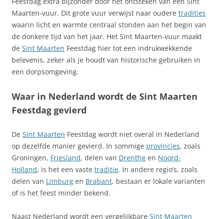
Feestdag extra bijzonder door het ontsteken van een Sint
Maarten-vuur. Dit grote vuur verwijst naar oudere
tradities
waarin licht en warmte centraal stonden aan het begin van
de donkere tijd van het jaar. Het Sint Maarten-vuur maakt
de
Sint Maarten
Feestdag hier tot een indrukwekkende
belevenis, zeker als je houdt van historische gebruiken in
een dorpsomgeving.
Waar in Nederland wordt de Sint Maarten
Feestdag gevierd
De
Sint Maarten
Feestdag wordt niet overal in Nederland
op dezelfde manier gevierd. In sommige
provincies
, zoals
Groningen,
Friesland
, delen van
Drenthe
en
Noord-
Holland
, is het een vaste
traditie
. In andere regio’s, zoals
delen van
Limburg
en
Brabant
, bestaan er lokale varianten
of is het feest minder bekend.
Naast Nederland wordt een vergelijkbare
Sint Maarten