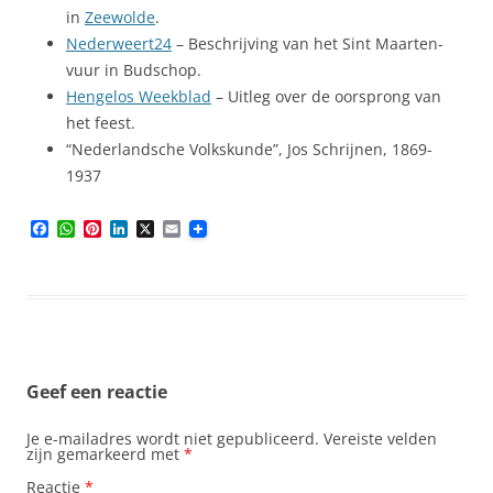
in
Zeewolde
.
Nederweert24
– Beschrijving van het Sint Maarten-
vuur in Budschop.
Hengelos Weekblad
– Uitleg over de oorsprong van
het feest.
“Nederlandsche Volkskunde”, Jos Schrijnen, 1869-
1937
F
W
P
L
X
E
a
h
i
i
m
c
a
n
n
a
e
t
t
k
i
b
s
e
e
l
o
A
r
d
o
p
e
I
k
p
s
n
t
Geef een reactie
Je e-mailadres wordt niet gepubliceerd.
Vereiste velden
zijn gemarkeerd met
*
Reactie
*