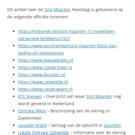
Dit artikel over de
Sint Maarten
Feestdag is gebaseerd op
de volgende officiële bronnen:
https://historiek.net/sint-maarten-11-november-
oorsprong-betekenis/162/
https://www.eo.nl/artikel/sint-maarten-feest-van-
liedjes-en-lampionnen
https://www.leeuwarden.nl
https://www.zoetermeer.nl
https://www.leusden.nl
https://www.zeewolde.nl
https://www.nederweert.nl
RTL Nieuws
– Overzicht van waar
Sint Maarten
nog
wordt gevierd in Nederland.
Omroep West
– Beschrijving van de viering in
Zoetermeer.
Leusder Krant
– Verslag van de optocht in
Leusden
.
Lokale Omroep Zeewolde
– Informatie over de viering