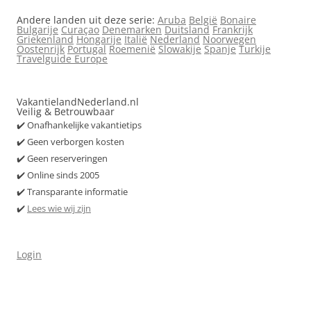
Andere landen uit deze serie:
Aruba
België
Bonaire
Bulgarije
Curaçao
Denemarken
Duitsland
Frankrijk
Griekenland
Hongarije
Italië
Nederland
Noorwegen
Oostenrijk
Portugal
Roemenië
Slowakije
Spanje
Turkije
Travelguide Europe
VakantielandNederland.nl
Veilig & Betrouwbaar
✔️ Onafhankelijke vakantietips
✔️ Geen verborgen kosten
✔️ Geen reserveringen
✔️ Online sinds 2005
✔️ Transparante informatie
✔️
Lees wie wij zijn
Login