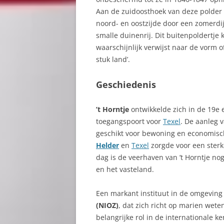
Aan de zuidoosthoek van deze polder l
noord- en oostzijde door een zomerdi
smalle duinenrij. Dit buitenpoldertje
waarschijnlijk verwijst naar de vorm o
stuk land’.
Geschiedenis
’t Horntje
ontwikkelde zich in de 19e 
toegangspoort voor
Texel
. De aanleg 
geschikt voor bewoning en economisch
Helder
en
Texel
zorgde voor een ster
dag is de veerhaven van ’t Horntje no
en het vasteland.
Een markant instituut in de omgeving
(NIOZ)
, dat zich richt op marien wet
belangrijke rol in de internationale k