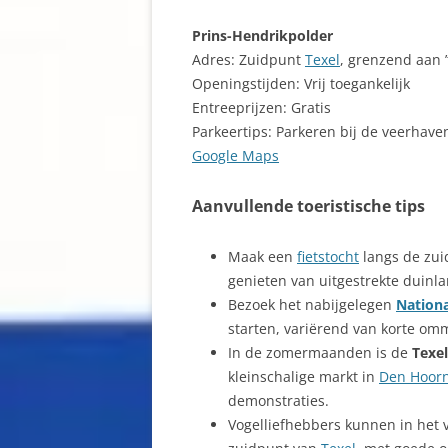
Prins-Hendrikpolder
Adres: Zuidpunt
Texel
, grenzend aan ’
Openingstijden: Vrij toegankelijk
Entreeprijzen: Gratis
Parkeertips: Parkeren bij de veerhav
Google Maps
Aanvullende toeristische tips
Maak een
fietstocht
langs de zui
genieten van uitgestrekte duinla
Bezoek het nabijgelegen
Nationa
starten, variërend van korte om
In de zomermaanden is de
Texe
kleinschalige markt in
Den Hoor
demonstraties.
Vogelliefhebbers kunnen in het v