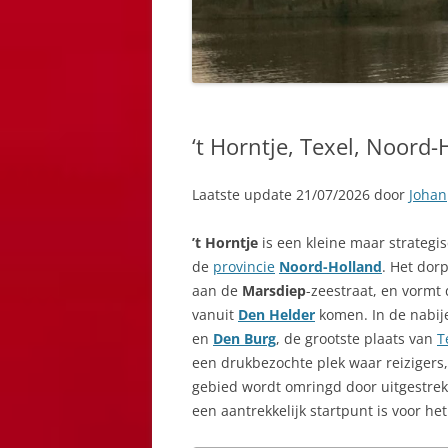
‘t Horntje, Texel, Noord-
Laatste update 21/07/2026 door
Johan
’t Horntje
is een kleine maar strategis
de
provincie
Noord-Holland
. Het dor
aan de
Marsdiep
-zeestraat, en vormt
vanuit
Den Helder
komen. In de nabij
en
Den Burg
, de grootste plaats van
T
een drukbezochte plek waar reizigers
gebied wordt omringd door uitgestrek
een aantrekkelijk startpunt is voor h