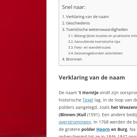
Snel naar:
Verklaring van de naam
Geschiedenis
Toeristische wetenswaardigheden
Belangrijkste locaties en praktische inf
Aanvullende toeristische tips
Fiets- en wandelroutes
Seizoensgebonden activiteiten
Bronnen
Verklaring van de naam
De naam
’t Horntje
vindt zijn oorspro
historische
Texel
lag. In de loop van 
polders aangelegd, zoals
het Weezens
(Binnen-)Kuil
(1591). Een andere bedi
overstromingen
. In 1768 werden de b
de grotere
polder
Hoorn
en Burg
. Na
onbeschermd tot ze in 1846-1847 opn