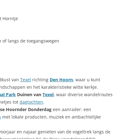
t Horntje
en of langs de toegangswegen
dkust van
Texel
richting
Den Hoorn
, waar u kunt
ndschappen en het karakteristieke witte kerkje.
al Park
Duinen van
Texel
, waar diverse wandelroutes
metjes tot
dagtochten
.
lse Hoornder Donderdag
een aanrader: een
n
met lokale producten, muziek en ambachtelijke
oorjaar en najaar genieten van de vogeltrek langs de