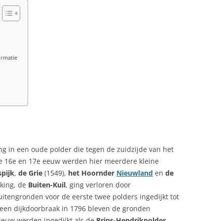
ormatie
ng in een oude polder die tegen de zuidzijde van het
de 16e en 17e eeuw werden hier meerdere kleine
pijk
,
de Grie
(1549),
het Hoornder
Nieuwland
en
de
jking, de
Buiten-Kuil
, ging verloren door
uitengronden voor de eerste twee polders ingedijkt tot
 een dijkdoorbraak in 1796 bleven de gronden
ieuw werden ingedijkt als de
Prins-Hendrikpolder
.