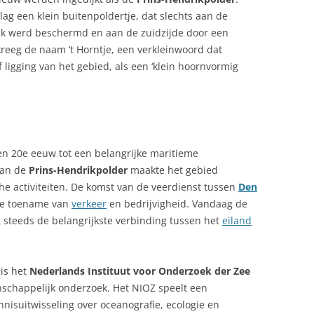
ag een klein buitenpoldertje, dat slechts aan de
jk werd beschermd en aan de zuidzijde door een
 kreeg de naam ’t Horntje, een verkleinwoord dat
f ligging van het gebied, als een ‘klein hoornvormig
en 20e eeuw tot een belangrijke maritieme
van de
Prins-Hendrikpolder
maakte het gebied
e activiteiten. De komst van de veerdienst tussen
Den
ke toename van
verkeer
en bedrijvigheid. Vandaag de
g steeds de belangrijkste verbinding tussen het
eiland
 is het
Nederlands Instituut voor Onderzoek der Zee
enschappelijk onderzoek. Het NIOZ speelt een
ennisuitwisseling over oceanografie, ecologie en