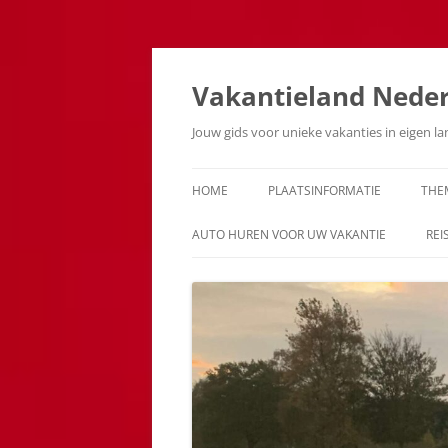
Ga
naar
de
Vakantieland Nede
inhoud
Jouw gids voor unieke vakanties in eigen l
HOME
PLAATSINFORMATIE
THE
AUTO HUREN VOOR UW VAKANTIE
REI