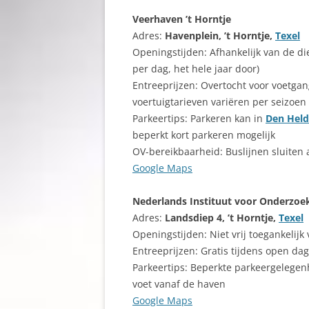
Veerhaven ’t Horntje
Adres:
Havenplein, ’t Horntje,
Texel
Openingstijden: Afhankelijk van de d
per dag, het hele jaar door)
Entreeprijzen: Overtocht voor voetgang
voertuigtarieven variëren per seizoen
Parkeertips: Parkeren kan in
Den Held
beperkt kort parkeren mogelijk
OV-bereikbaarheid: Buslijnen sluiten
Google Maps
Nederlands Instituut voor Onderzoek
Adres:
Landsdiep 4, ’t Horntje,
Texel
Openingstijden: Niet vrij toegankelij
Entreeprijzen: Gratis tijdens open da
Parkeertips: Beperkte parkeergelegenhe
voet vanaf de haven
Google Maps