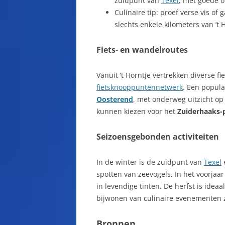
zuidpunt van
Texel
, met goede o
Culinaire tip: proef verse vis of
slechts enkele kilometers van ’t 
Fiets- en wandelroutes
Vanuit ’t Horntje vertrekken diverse fi
fietsknooppuntennetwerk
. Een popula
Oosterend
, met onderweg uitzicht o
kunnen kiezen voor het
Zuiderhaaks-
Seizoensgebonden activiteiten
In de winter is de zuidpunt van
Texel
spotten van zeevogels. In het voorjaa
in levendige tinten. De herfst is ide
bijwonen van culinaire evenementen 
Bronnen