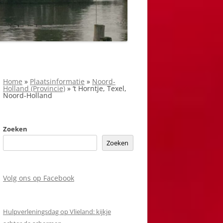
Home
»
Plaatsinformatie
»
Noord-
Holland (Provincie)
»
‘t Horntje, Texel,
Noord-Holland
Zoeken
Zoeken
Volg ons op Facebook
Hulpverleningsdag op Vlieland: kijkje