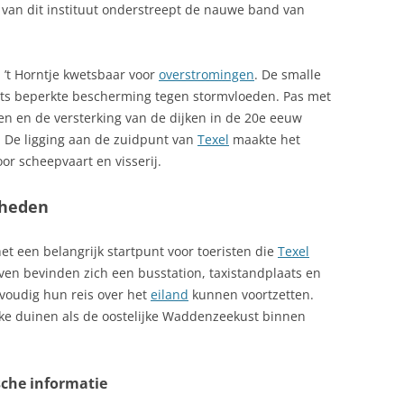
van dit instituut onderstreept de nauwe band van
 ’t Horntje kwetsbaar voor
overstromingen
. De smalle
hts beperkte bescherming tegen stormvloeden. Pas met
n en de versterking van de dijken in de 20e eeuw
. De ligging aan de zuidpunt van
Texel
maakte het
or scheepvaart en visserij.
gheden
 het een belangrijk startpunt voor toeristen die
Texel
aven bevinden zich een busstation, taxistandplaats en
voudig hun reis over het
eiland
kunnen voortzetten.
lijke duinen als de oostelijke Waddenzeekust binnen
sche informatie