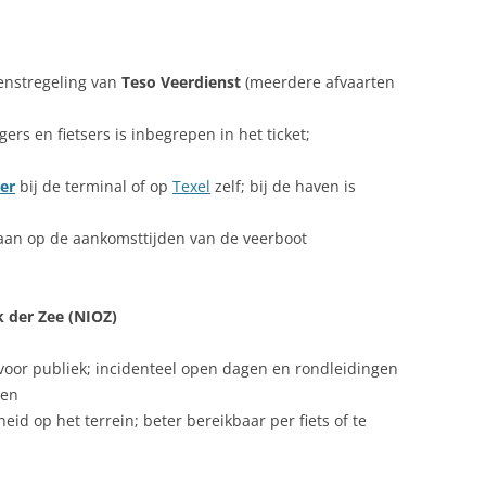
ienstregeling van
Teso Veerdienst
(meerdere afvaarten
ers en fietsers is inbegrepen in het ticket;
er
bij de terminal of op
Texel
zelf; bij de haven is
 aan op de aankomsttijden van de veerboot
 der Zee (NIOZ)
k voor publiek; incidenteel open dagen en rondleidingen
gen
id op het terrein; beter bereikbaar per fiets of te