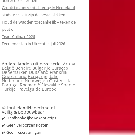
achter de schermen
Grootste zonsverduistering in Nederland
sinds 1999: dit zijn de beste plekken
Houd de Wadden toegankelijk – teken de
petitie
Texel Culinair 2026
Evenementen in Utrecht in juli 2026
Andere landen uit deze serie:
Aruba
België
Bonaire
Bulgarije
Curaçao
Denemarken
Duitsland
Frankrijk
Griekenland
Hongarije
Italië
Nederland
Noorwegen
Oostenrijk
Portugal
Roemenië
Slowakije
Spanje
Turkije
Travelguide Europe
VakantielandNederland.nl
Veilig & Betrouwbaar
✔️ Onafhankelijke vakantietips
✔️ Geen verborgen kosten
✔️ Geen reserveringen