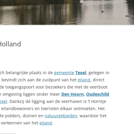
Holland
ch belangrijke plaats in de
gemeente
Texel
, gelegen in
p bevindt zich aan de zuidpunt van het
eiland
, direct
 de toegangspoort voor bezoekers die met de veerboot
e omgeving liggen onder meer
Den Hoorn
,
Oudeschild
exel
. Dankzij de ligging aan de veerhaven is ’t Horntje
, eilandbewoners en toeristen elkaar ontmoeten. Het
te polders, duinen en
natuurgebieden
, waardoor het
et verkennen van het
eiland
.