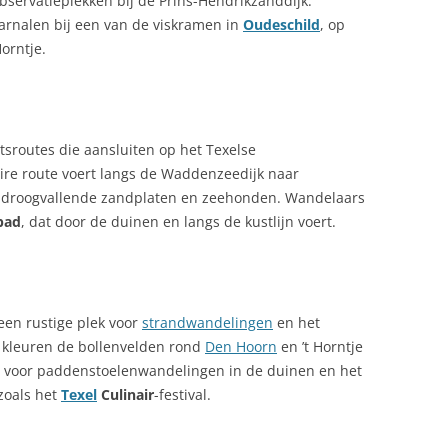
bservatieplekken bij de Prins-Hendrikzanddijk.
 garnalen bij een van de viskramen in
Oudeschild
, op
Horntje.
etsroutes die aansluiten op het Texelse
ire route voert langs de Waddenzeedijk naar
p droogvallende zandplaten en zeehonden. Wandelaars
pad
, dat door de duinen en langs de kustlijn voert.
een rustige plek voor
strandwandelingen
en het
r kleuren de bollenvelden rond
Den Hoorn
en ’t Horntje
aal voor paddenstoelenwandelingen in de duinen en het
zoals het
Texel
Culinair
-festival.