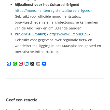
Rijksdienst voor het Cultureel Erfgoed
–
https://monumentenregister.cultureelerfgoed.nl
–
Gebruikt voor officiële monumentstatus,
bouwgeschiedenis en architectonische kenmerken
van de Abdijkerk en omliggende panden.
Provincie
Limburg
–
https://www.limburg.nl
–
Gebruikt voor gegevens over regionale fiets- en
wandelroutes, ligging in het Maasplassen‑gebied en
toeristische infrastructuur.
F
W
P
L
X
E
a
h
i
i
m
c
a
n
n
a
e
t
t
k
i
b
s
e
e
l
o
A
r
d
o
p
e
I
k
p
s
n
t
Geef een reactie