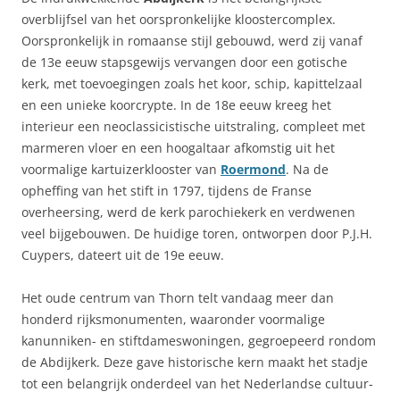
overblijfsel van het oorspronkelijke kloostercomplex.
Oorspronkelijk in romaanse stijl gebouwd, werd zij vanaf
de 13e eeuw stapsgewijs vervangen door een gotische
kerk, met toevoegingen zoals het koor, schip, kapittelzaal
en een unieke koorcrypte. In de 18e eeuw kreeg het
interieur een neoclassicistische uitstraling, compleet met
marmeren vloer en een hoogaltaar afkomstig uit het
voormalige kartuizerklooster van
Roermond
. Na de
opheffing van het stift in 1797, tijdens de Franse
overheersing, werd de kerk parochiekerk en verdwenen
veel bijgebouwen. De huidige toren, ontworpen door P.J.H.
Cuypers, dateert uit de 19e eeuw.
Het oude centrum van Thorn telt vandaag meer dan
honderd rijksmonumenten, waaronder voormalige
kanunniken- en stiftdameswoningen, gegroepeerd rondom
de Abdijkerk. Deze gave historische kern maakt het stadje
tot een belangrijk onderdeel van het Nederlandse cultuur‑