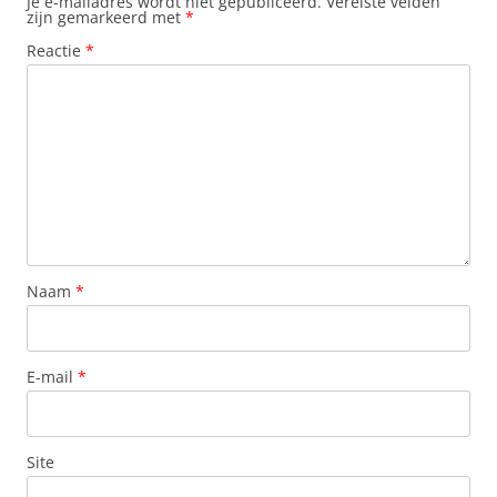
Je e-mailadres wordt niet gepubliceerd.
Vereiste velden
zijn gemarkeerd met
*
Reactie
*
Naam
*
E-mail
*
Site