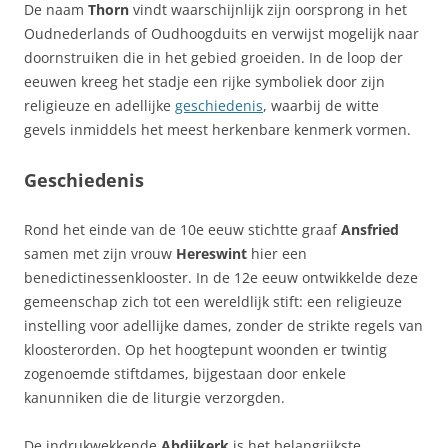
De naam
Thorn
vindt waarschijnlijk zijn oorsprong in het
Oudnederlands of Oudhoogduits en verwijst mogelijk naar
doornstruiken die in het gebied groeiden. In de loop der
eeuwen kreeg het stadje een rijke symboliek door zijn
religieuze en adellijke
geschiedenis
, waarbij de witte
gevels inmiddels het meest herkenbare kenmerk vormen.
Geschiedenis
Rond het einde van de 10e eeuw stichtte graaf
Ansfried
samen met zijn vrouw
Hereswint
hier een
benedictinessenklooster. In de 12e eeuw ontwikkelde deze
gemeenschap zich tot een wereldlijk stift: een religieuze
instelling voor adellijke dames, zonder de strikte regels van
kloosterorden. Op het hoogtepunt woonden er twintig
zogenoemde stiftdames, bijgestaan door enkele
kanunniken die de liturgie verzorgden.
De indrukwekkende
Abdijkerk
is het belangrijkste