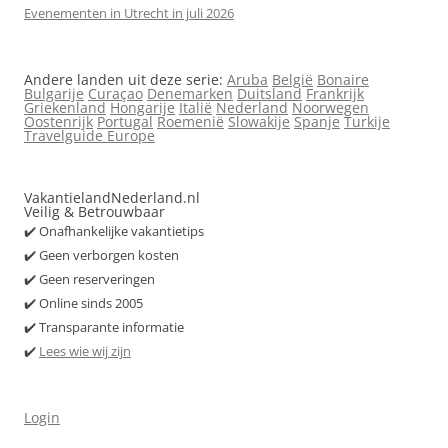
Evenementen in Utrecht in juli 2026
Andere landen uit deze serie:
Aruba
België
Bonaire
Bulgarije
Curaçao
Denemarken
Duitsland
Frankrijk
Griekenland
Hongarije
Italië
Nederland
Noorwegen
Oostenrijk
Portugal
Roemenië
Slowakije
Spanje
Turkije
Travelguide Europe
VakantielandNederland.nl
Veilig & Betrouwbaar
✔️ Onafhankelijke vakantietips
✔️ Geen verborgen kosten
✔️ Geen reserveringen
✔️ Online sinds 2005
✔️ Transparante informatie
✔️
Lees wie wij zijn
Login