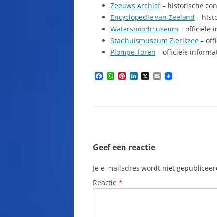
Zeeuws Archief
– historische con
Encyclopedie van Zeeland
– hist
Watersnoodmuseum
– officiële
Stadhuismuseum Zierikzee
– off
Plompe Toren
– officiële informa
F
W
P
L
X
E
a
h
i
i
m
c
a
n
n
a
e
t
t
k
i
b
s
e
e
l
o
A
r
d
o
p
e
I
k
p
s
n
t
Geef een reactie
Je e-mailadres wordt niet gepubliceer
Reactie
*