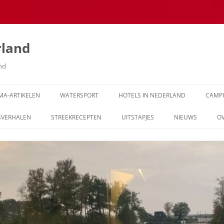
rland
and
MA-ARTIKELEN
WATERSPORT
HOTELS IN NEDERLAND
CAMP
SVERHALEN
STREEKRECEPTEN
UITSTAPJES
NIEUWS
O