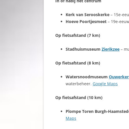
In of nabij het centrum
Kerk van Serooskerke
– 15e-ee
Hoeve Poortjesmeet
– 19e-eeuws
Op fietsafstand (7 km)
Stadhuismuseum
Zierikzee
– mu
Op fietsafstand (8 km)
Watersnoodmuseum
Ouwerker
waterbeheer.
Google Maps
Op fietsafstand (10 km)
Plompe Toren Burgh-Haamsted
Maps