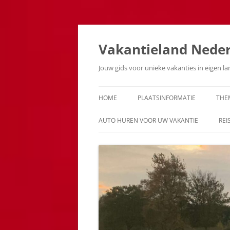
Ga
naar
de
Vakantieland Nede
inhoud
Jouw gids voor unieke vakanties in eigen l
HOME
PLAATSINFORMATIE
THE
AUTO HUREN VOOR UW VAKANTIE
REI