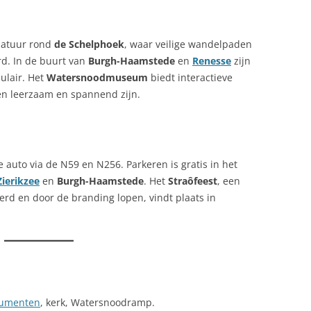
natuur rond
de Schelphoek
, waar veilige wandelpaden
d. In de buurt van
Burgh-Haamstede
en
Renesse
zijn
ulair. Het
Watersnoodmuseum
biedt interactieve
ren leerzaam en spannend zijn.
 auto via de N59 en N256. Parkeren is gratis in het
Zierikzee
en
Burgh-Haamstede
. Het
Straôfeest
, een
rd en door de branding lopen, vindt plaats in
umenten
, kerk, Watersnoodramp.