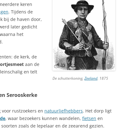
 meerdere keren
ngen
. Tijdens de
k bij de haven door,
werd later gedicht
 waarna het
d.
enten: de kerk, de
ortjesmeet
aan de
einschalig en telt
De schutterkoning,
Zeeland
. 1875
en Serooskerke
 voor rustzoekers en
natuurliefhebbers
. Het dorp ligt
lde
, waar bezoekers kunnen wandelen,
fietsen
en
 soorten zoals de lepelaar en de zeearend gezien.