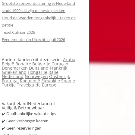
Grootste zonsverduistering in Nederland
sinds 1999: dit zijn de beste plekken
Houd de Wadden toegankelijk – teken de
petitie
Texel Culinair 2026
Evenementen in Utrecht in juli 2026
Andere landen uit deze serie:
Aruba
België
Bonaire
Bulgarije
Curaçao
Denemarken
Duitsland
Frankrijk
Griekenland
Hongarije
Italië
Nederland
Noorwegen
Oostenrijk
Portugal
Roemenië
Slowakije
Spanje
Turkije
Travelguide Europe
VakantielandNederland.nl
Veilig & Betrouwbaar
✔️ Onafhankelijke vakantietips
✔️ Geen verborgen kosten
✔️ Geen reserveringen