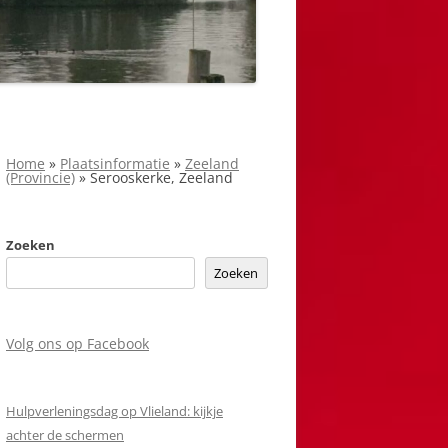
Home
»
Plaatsinformatie
»
Zeeland
(Provincie)
»
Serooskerke, Zeeland
Zoeken
Zoeken
Volg ons op Facebook
Hulpverleningsdag op Vlieland: kijkje
achter de schermen