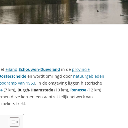
het
eiland
Schouwen-Duiveland
in de
provincie
Oosterschelde
en wordt omringd door
natuurgebieden
oodramp van 1953
. In de omgeving liggen historische
ee
(7 km),
Burgh-Haamstede
(10 km),
Renesse
(12 km)
rmen deze kernen een aantrekkelijk netwerk van
zoekers trekt.