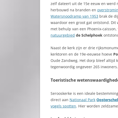
zelf dateert uit de 15e eeuw en werd
herbouwd na branden en
overstromi
Watersnoodramp van 1953
brak de dij
waardoor een groot gat ontstond. Dit 
met behulp van een Phoenix-caisson,
natuurgebied
de Schelphoek
ontston
Naast de kerk zijn er drie rijksmonum
kerktoren en de 19e-eeuwse hoeve
Po
Oude Zandweg. Het dorp bleef altijd kl
tegenwoordig ongeveer 265 inwoners.
Toeristische wetenswaardighed
Serooskerke is een ideale bestemming
direct aan
Nationaal Park
Oostersche
vogels spotten
. Hier worden zeldzame