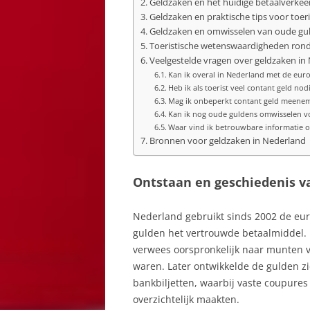
Geldzaken en het huidige betaalverkee
Geldzaken en praktische tips voor toer
Geldzaken en omwisselen van oude gu
Toeristische wetenswaardigheden rond
Veelgestelde vragen over geldzaken in
Kan ik overal in Nederland met de euro
Heb ik als toerist veel contant geld nod
Mag ik onbeperkt contant geld meenem
Kan ik nog oude guldens omwisselen v
Waar vind ik betrouwbare informatie o
Bronnen voor geldzaken in Nederland
Ontstaan en geschiedenis v
Nederland gebruikt sinds 2002 de eur
gulden het vertrouwde betaalmiddel.
verwees oorspronkelijk naar munten 
waren. Later ontwikkelde de gulden 
bankbiljetten, waarbij vaste coupure
overzichtelijk maakten.