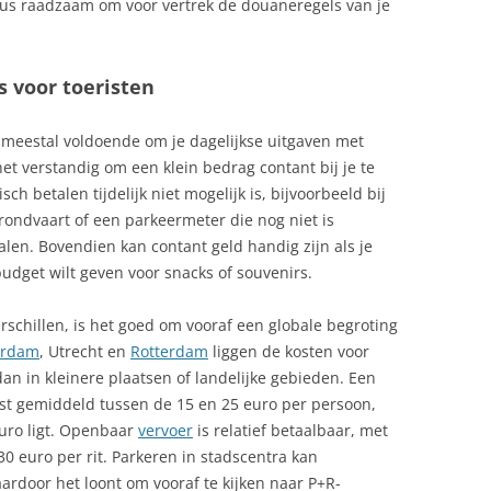
dus raadzaam om voor vertrek de douaneregels van je
s voor toeristen
 meestal voldoende om je dagelijkse uitgaven met
het verstandig om een klein bedrag contant bij je te
ch betalen tijdelijk niet mogelijk is, bijvoorbeeld bij
rondvaart of een parkeermeter die nog niet is
len. Bovendien kan contant geld handig zijn als je
udget wilt geven voor snacks of souvenirs.
rschillen, is het goed om vooraf een globale begroting
erdam
, Utrecht en
Rotterdam
liggen de kosten voor
an in kleinere plaatsen of landelijke gebieden. Een
ost gemiddeld tussen de 15 en 25 euro per persoon,
 euro ligt. Openbaar
vervoer
is relatief betaalbaar, met
30 euro per rit. Parkeren in stadscentra kan
aardoor het loont om vooraf te kijken naar P+R-