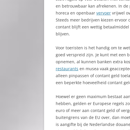
en betrouwbaar kan afrekenen. In de p
horeca en openbaar
vervoer
vrijwel o
Steeds meer bedrijven kiezen ervoor
contant blijft een wettig betaalmidde
blijven.
Voor toeristen is het handig om te we
goed verspreid zijn. Je kunt met een
opnemen, al kunnen banken extra kos
restaurants
en musea vaak geaccepteer
alleen pinpassen of contant geld toel
een beperkte hoeveelheid contant ge
Hoewel er geen maximum bestaat aan h
hebben, gelden er Europese regels zod
euro of meer aan contant geld of verg
buitengrens van de EU over, dan moet
is aangifte bij de Nederlandse douan