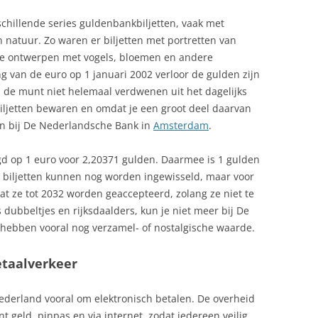
chillende series guldenbankbiljetten, vaak met
 natuur. Zo waren er biljetten met portretten van
ijke ontwerpen met vogels, bloemen en andere
 van de euro op 1 januari 2002 verloor de gulden zijn
is de munt niet helemaal verdwenen uit het dagelijks
ljetten bewaren en omdat je een groot deel daarvan
en bij De Nederlandsche Bank in
Amsterdam
.
egd op 1 euro voor 2,20371 gulden. Daarmee is 1 gulden
e biljetten kunnen nog worden ingewisseld, maar voor
t ze tot 2032 worden geaccepteerd, zolang ze niet te
dubbeltjes en rijksdaalders, kun je niet meer bij De
hebben vooral nog verzamel- of nostalgische waarde.
etaalverkeer
ederland vooral om elektronisch betalen. De overheid
nt geld, pinpas en via internet, zodat iedereen veilig