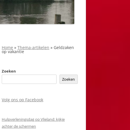
Home
»
Thema-artikelen
»
Geldzaken
op vakantie
Zoeken
Zoeken
Volg ons op Facebook
Hulpverleningsdag op Vlieland: kijkje
achter de schermen