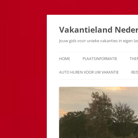
Ga
naar
de
Vakantieland Nede
inhoud
Jouw gids voor unieke vakanties in eigen l
HOME
PLAATSINFORMATIE
THE
AUTO HUREN VOOR UW VAKANTIE
REI