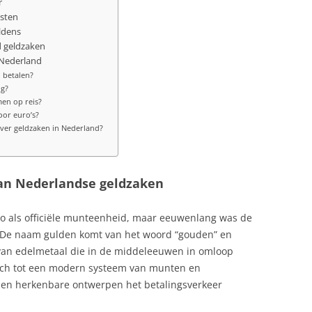
r
isten
ldens
 geldzaken
 Nederland
 betalen?
ig?
en op reis?
oor euro’s?
ver geldzaken in Nederland?
an Nederlandse geldzaken
o als officiële munteenheid, maar eeuwenlang was de
 De naam gulden komt van het woord “gouden” en
van edelmetaal die in de middeleeuwen in omloop
zich tot een modern systeem van munten en
s en herkenbare ontwerpen het betalingsverkeer