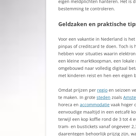
eigen meldplichten hanteren. Het is 
bestemming te controleren.
Geldzaken en praktische tip
Voor een vakantie in Nederland is het
pinpas of creditcard te doen. Toch is 
hebben voor situaties waarin elektronis
een kleine marktkoopman, een lokale 
omgebouwd naar volledig digitaal beta
met kinderen reist en hen een eigen b
Omdat prijzen per
regio
en seizoen ve
te maken. In grote
steden
zoals
Amst
horeca en
accommodatie
vaak hoger d
eenvoudige maaltijd in een eetcafé k
terwijl een kop koffie rond de 3 tot 4
tram- en bustickets vanaf ongeveer 2,
daarentegen behoorlijk prijzig zijn, w