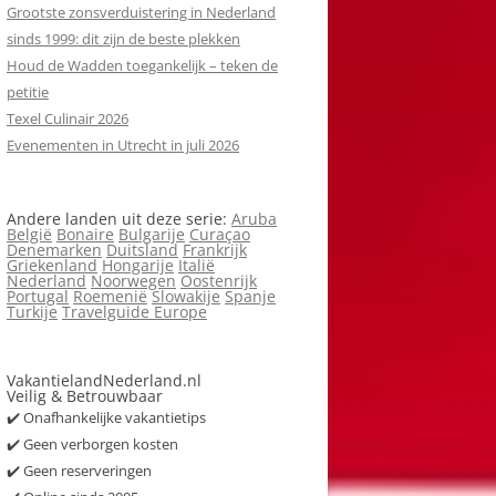
Grootste zonsverduistering in Nederland
sinds 1999: dit zijn de beste plekken
Houd de Wadden toegankelijk – teken de
petitie
Texel Culinair 2026
Evenementen in Utrecht in juli 2026
Andere landen uit deze serie:
Aruba
België
Bonaire
Bulgarije
Curaçao
Denemarken
Duitsland
Frankrijk
Griekenland
Hongarije
Italië
Nederland
Noorwegen
Oostenrijk
Portugal
Roemenië
Slowakije
Spanje
Turkije
Travelguide Europe
VakantielandNederland.nl
Veilig & Betrouwbaar
✔️ Onafhankelijke vakantietips
✔️ Geen verborgen kosten
✔️ Geen reserveringen