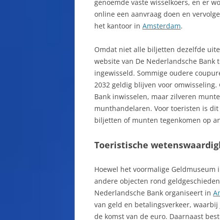
genoemde vaste wisselkoers, en er wo
online een aanvraag doen en vervolgen
het kantoor in
Amsterdam
.
Omdat niet alle biljetten dezelfde ui
website van De Nederlandsche Bank t
ingewisseld. Sommige oudere coupures
2032 geldig blijven voor omwisseling
Bank inwisselen, maar zilveren munt
munthandelaren. Voor toeristen is dit v
biljetten of munten tegenkomen op an
Toeristische wetenswaardi
Hoewel het voormalige Geldmuseum in U
andere objecten rond geldgeschiedeni
Nederlandsche Bank organiseert in
A
van geld en betalingsverkeer, waarbij
de komst van de euro. Daarnaast bes