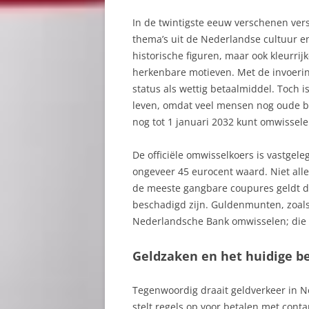
In de twintigste eeuw verschenen vers
thema’s uit de Nederlandse cultuur en
historische figuren, maar ook kleurr
herkenbare motieven. Met de invoering
status als wettig betaalmiddel. Toch 
leven, omdat veel mensen nog oude bi
nog tot 1 januari 2032 kunt omwissel
De officiële omwisselkoers is vastgel
ongeveer 45 eurocent waard. Niet all
de meeste gangbare coupures geldt da
beschadigd zijn. Guldenmunten, zoals 
Nederlandsche Bank omwisselen; die 
Geldzaken en het huidige b
Tegenwoordig draait geldverkeer in N
stelt regels op voor betalen met conta