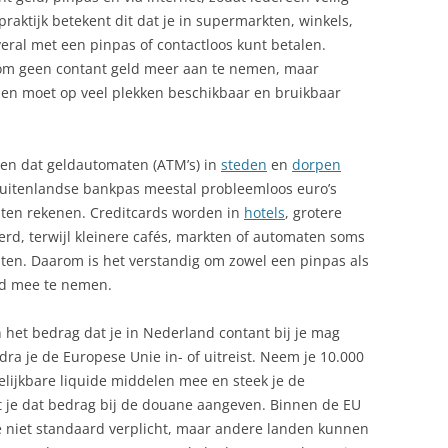
raktijk betekent dit dat je in supermarkten, winkels,
veral met een pinpas of contactloos kunt betalen.
 om geen contant geld meer aan te nemen, maar
l en moet op veel plekken beschikbaar en bruikbaar
ten dat geldautomaten (ATM’s) in
steden
en
dorpen
 buitenlandse bankpas meestal probleemloos euro’s
ten rekenen. Creditcards worden in
hotels
, grotere
d, terwijl kleinere cafés, markten of automaten soms
aten. Daarom is het verstandig om zowel een pinpas als
ld mee te nemen.
et bedrag dat je in Nederland contant bij je mag
ra je de Europese Unie in- of uitreist. Neem je 10.000
elijkbare liquide middelen mee en steek je de
 je dat bedrag bij de douane aangeven. Binnen de EU
e niet standaard verplicht, maar andere landen kunnen