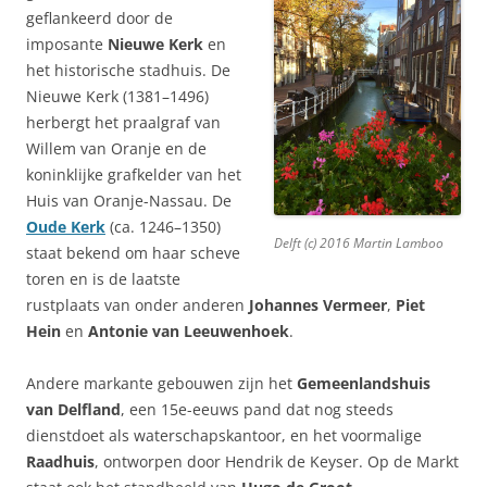
geflankeerd door de
imposante
Nieuwe Kerk
en
het historische stadhuis. De
Nieuwe Kerk (1381–1496)
herbergt het praalgraf van
Willem van Oranje en de
koninklijke grafkelder van het
Huis van Oranje-Nassau. De
Oude Kerk
(ca. 1246–1350)
Delft (c) 2016 Martin Lamboo
staat bekend om haar scheve
toren en is de laatste
rustplaats van onder anderen
Johannes Vermeer
,
Piet
Hein
en
Antonie van Leeuwenhoek
.
Andere markante gebouwen zijn het
Gemeenlandshuis
van Delfland
, een 15e-eeuws pand dat nog steeds
dienstdoet als waterschapskantoor, en het voormalige
Raadhuis
, ontworpen door Hendrik de Keyser. Op de Markt