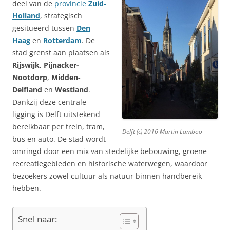
deel van de
provincie
Zuid-
Holland
, strategisch
gesitueerd tussen
Den
Haag
en
Rotterdam
. De
stad grenst aan plaatsen als
Rijswijk
,
Pijnacker-
Nootdorp
,
Midden-
Delfland
en
Westland
.
Dankzij deze centrale
ligging is Delft uitstekend
bereikbaar per trein, tram,
Delft (c) 2016 Martin Lamboo
bus en auto. De stad wordt
omringd door een mix van stedelijke bebouwing, groene
recreatiegebieden en historische waterwegen, waardoor
bezoekers zowel cultuur als natuur binnen handbereik
hebben.
Snel naar: