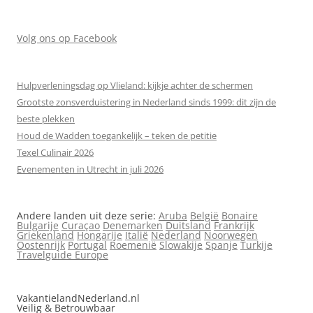
Volg ons op Facebook
Hulpverleningsdag op Vlieland: kijkje achter de schermen
Grootste zonsverduistering in Nederland sinds 1999: dit zijn de
beste plekken
Houd de Wadden toegankelijk – teken de petitie
Texel Culinair 2026
Evenementen in Utrecht in juli 2026
Andere landen uit deze serie:
Aruba
België
Bonaire
Bulgarije
Curaçao
Denemarken
Duitsland
Frankrijk
Griekenland
Hongarije
Italië
Nederland
Noorwegen
Oostenrijk
Portugal
Roemenië
Slowakije
Spanje
Turkije
Travelguide Europe
VakantielandNederland.nl
Veilig & Betrouwbaar