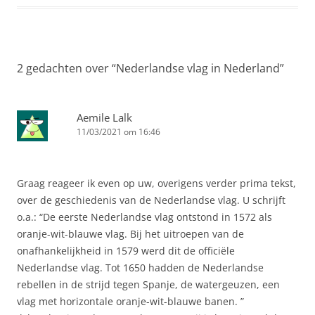
b
s
e
e
l
o
A
r
d
o
p
e
I
k
p
s
n
t
2 gedachten over “
Nederlandse vlag in Nederland
”
Aemile Lalk
11/03/2021 om 16:46
Graag reageer ik even op uw, overigens verder prima tekst,
over de geschiedenis van de Nederlandse vlag. U schrijft
o.a.: “De eerste Nederlandse vlag ontstond in 1572 als
oranje-wit-blauwe vlag. Bij het uitroepen van de
onafhankelijkheid in 1579 werd dit de officiële
Nederlandse vlag. Tot 1650 hadden de Nederlandse
rebellen in de strijd tegen Spanje, de watergeuzen, een
vlag met horizontale oranje-wit-blauwe banen. ”