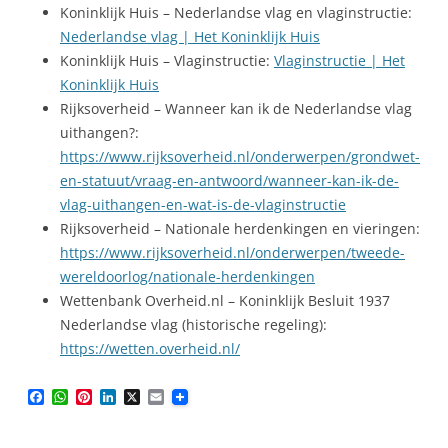
Koninklijk Huis – Nederlandse vlag en vlaginstructie:
Nederlandse vlag | Het Koninklijk Huis
Koninklijk Huis – Vlaginstructie:
Vlaginstructie | Het
Koninklijk Huis
Rijksoverheid – Wanneer kan ik de Nederlandse vlag
uithangen?:
https://www.rijksoverheid.nl/onderwerpen/grondwet-
en-statuut/vraag-en-antwoord/wanneer-kan-ik-de-
vlag-uithangen-en-wat-is-de-vlaginstructie
Rijksoverheid – Nationale herdenkingen en vieringen:
https://www.rijksoverheid.nl/onderwerpen/tweede-
wereldoorlog/nationale-herdenkingen
Wettenbank Overheid.nl – Koninklijk Besluit 1937
Nederlandse vlag (historische regeling):
https://wetten.overheid.nl/
F
W
P
L
X
E
a
h
i
i
m
c
a
n
n
a
e
t
t
k
i