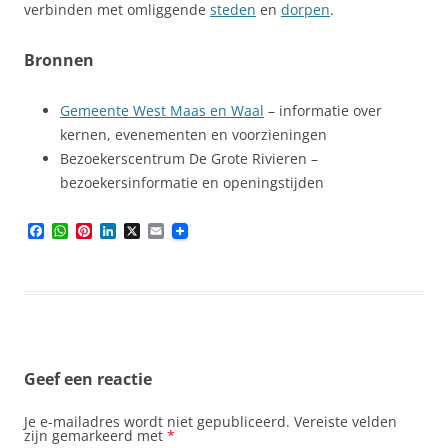
verbinden met omliggende
steden
en
dorpen
.
Bronnen
Gemeente West Maas en Waal
– informatie over
kernen, evenementen en voorzieningen
Bezoekerscentrum De Grote Rivieren –
bezoekersinformatie en openingstijden
F
W
P
L
X
E
a
h
i
i
m
c
a
n
n
a
e
t
t
k
i
b
s
e
e
l
o
A
r
d
o
p
e
I
k
p
s
n
t
Geef een reactie
Je e-mailadres wordt niet gepubliceerd.
Vereiste velden
zijn gemarkeerd met
*