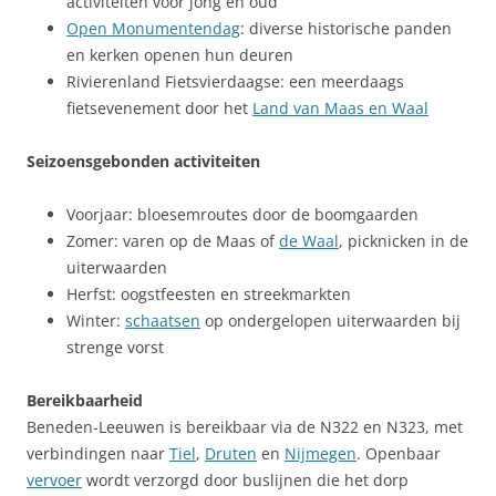
activiteiten voor jong en oud
Open Monumentendag
: diverse historische panden
en kerken openen hun deuren
Rivierenland Fietsvierdaagse: een meerdaags
fietsevenement door het
Land van Maas en Waal
Seizoensgebonden activiteiten
Voorjaar: bloesemroutes door de boomgaarden
Zomer: varen op de Maas of
de Waal
, picknicken in de
uiterwaarden
Herfst: oogstfeesten en streekmarkten
Winter:
schaatsen
op ondergelopen uiterwaarden bij
strenge vorst
Bereikbaarheid
Beneden-Leeuwen is bereikbaar via de N322 en N323, met
verbindingen naar
Tiel
,
Druten
en
Nijmegen
. Openbaar
vervoer
wordt verzorgd door buslijnen die het dorp