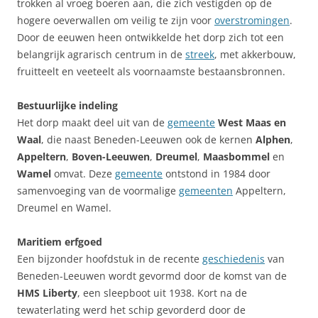
trokken al vroeg boeren aan, die zich vestigden op de
hogere oeverwallen om veilig te zijn voor
overstromingen
.
Door de eeuwen heen ontwikkelde het dorp zich tot een
belangrijk agrarisch centrum in de
streek
, met akkerbouw,
fruitteelt en veeteelt als voornaamste bestaansbronnen.
Bestuurlijke indeling
Het dorp maakt deel uit van de
gemeente
West Maas en
Waal
, die naast Beneden-Leeuwen ook de kernen
Alphen
,
Appeltern
,
Boven-Leeuwen
,
Dreumel
,
Maasbommel
en
Wamel
omvat. Deze
gemeente
ontstond in 1984 door
samenvoeging van de voormalige
gemeenten
Appeltern,
Dreumel en Wamel.
Maritiem erfgoed
Een bijzonder hoofdstuk in de recente
geschiedenis
van
Beneden-Leeuwen wordt gevormd door de komst van de
HMS Liberty
, een sleepboot uit 1938. Kort na de
tewaterlating werd het schip gevorderd door de