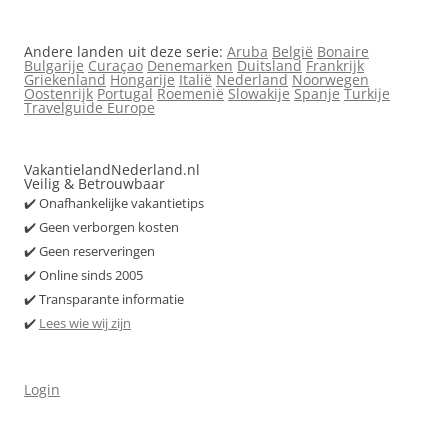
Andere landen uit deze serie:
Aruba
België
Bonaire
Bulgarije
Curaçao
Denemarken
Duitsland
Frankrijk
Griekenland
Hongarije
Italië
Nederland
Noorwegen
Oostenrijk
Portugal
Roemenië
Slowakije
Spanje
Turkije
Travelguide Europe
VakantielandNederland.nl
Veilig & Betrouwbaar
✔️ Onafhankelijke vakantietips
✔️ Geen verborgen kosten
✔️ Geen reserveringen
✔️ Online sinds 2005
✔️ Transparante informatie
✔️
Lees wie wij zijn
Login