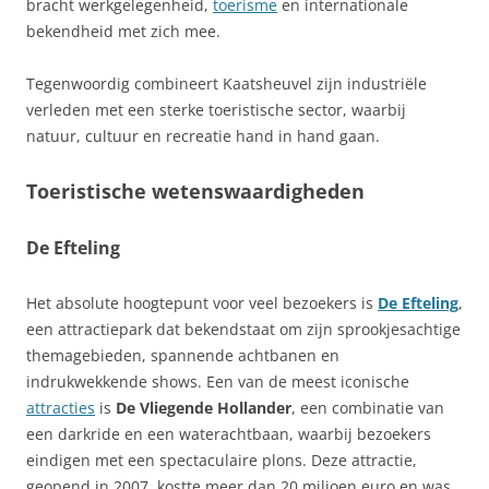
bracht werkgelegenheid,
toerisme
en internationale
bekendheid met zich mee.
Tegenwoordig combineert Kaatsheuvel zijn industriële
verleden met een sterke toeristische sector, waarbij
natuur, cultuur en recreatie hand in hand gaan.
Toeristische wetenswaardigheden
De Efteling
Het absolute hoogtepunt voor veel bezoekers is
De Efteling
,
een attractiepark dat bekendstaat om zijn sprookjesachtige
themagebieden, spannende achtbanen en
indrukwekkende shows. Een van de meest iconische
attracties
is
De Vliegende Hollander
, een combinatie van
een darkride en een waterachtbaan, waarbij bezoekers
eindigen met een spectaculaire plons. Deze attractie,
geopend in 2007, kostte meer dan 20 miljoen euro en was