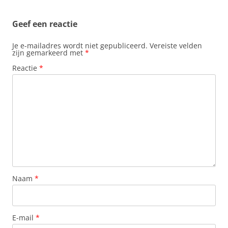
k
p
s
n
t
Geef een reactie
Je e-mailadres wordt niet gepubliceerd.
Vereiste velden
zijn gemarkeerd met
*
Reactie
*
Naam
*
E-mail
*