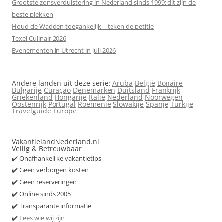
Grootste zonsverduistering in Nederland sinds 1999: dit zijn de
beste plekken
Houd de Wadden toegankelijk – teken de petitie
Texel Culinair 2026
Evenementen in Utrecht in juli 2026
Andere landen uit deze serie:
Aruba
België
Bonaire
Bulgarije
Curaçao
Denemarken
Duitsland
Frankrijk
Griekenland
Hongarije
Italië
Nederland
Noorwegen
Oostenrijk
Portugal
Roemenië
Slowakije
Spanje
Turkije
Travelguide Europe
VakantielandNederland.nl
Veilig & Betrouwbaar
✔️ Onafhankelijke vakantietips
✔️ Geen verborgen kosten
✔️ Geen reserveringen
✔️ Online sinds 2005
✔️ Transparante informatie
✔️
Lees wie wij zijn