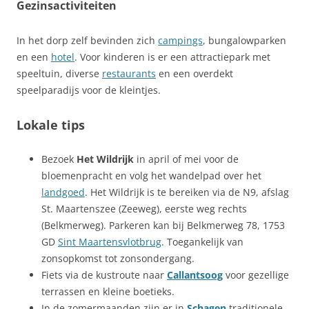
Gezinsactiviteiten
In het dorp zelf bevinden zich
campings
, bungalowparken
en een
hotel
. Voor kinderen is er een attractiepark met
speeltuin, diverse
restaurants
en een overdekt
speelparadijs voor de kleintjes.
Lokale tips
Bezoek
Het Wildrijk
in april of mei voor de
bloemenpracht en volg het wandelpad over het
landgoed
. Het Wildrijk is te bereiken via de N9, afslag
St. Maartenszee (Zeeweg), eerste weg rechts
(Belkmerweg). Parkeren kan bij Belkmerweg 78, 1753
GD
Sint Maartensvlotbrug
. Toegankelijk van
zonsopkomst tot zonsondergang.
Fiets via de kustroute naar
Callantsoog
voor gezellige
terrassen en kleine boetieks.
In de zomermaanden zijn er in
Schagen
traditionele