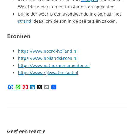
Westfriese markten met kostuums en optochten.
Bij helder weer is een avondwandeling op/naar het
strand
ideaal om de zon in de zee te zien zakken.
Bronnen
https://www.noord-holland.nl
https://www.hollandskroon.nl
https://www.natuurmonumenten.nl
https://www.rijkswaterstaat.nl
F
W
P
L
X
E
a
h
i
i
m
c
a
n
n
a
e
t
t
k
i
b
s
e
e
l
o
A
r
d
o
p
e
I
k
p
s
n
t
Geef een reactie