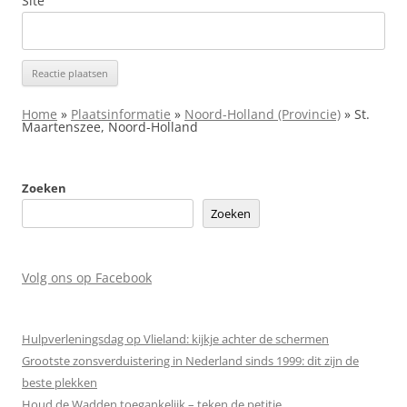
Site
Home
»
Plaatsinformatie
»
Noord-Holland (Provincie)
»
St.
Maartenszee, Noord-Holland
Zoeken
Zoeken
Volg ons op Facebook
Hulpverleningsdag op Vlieland: kijkje achter de schermen
Grootste zonsverduistering in Nederland sinds 1999: dit zijn de
beste plekken
Houd de Wadden toegankelijk – teken de petitie