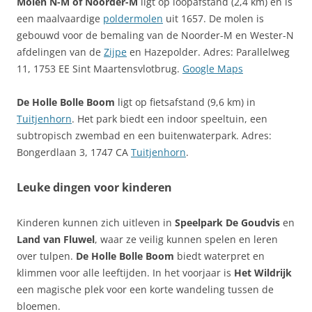
Molen N-M of Noorder-M
ligt op loopafstand (2,4 km) en is
een maalvaardige
poldermolen
uit 1657. De molen is
gebouwd voor de bemaling van de Noorder-M en Wester-N
afdelingen van de
Zijpe
en Hazepolder. Adres: Parallelweg
11, 1753 EE Sint Maartensvlotbrug.
Google Maps
De Holle Bolle Boom
ligt op fietsafstand (9,6 km) in
Tuitjenhorn
. Het park biedt een indoor speeltuin, een
subtropisch zwembad en een buitenwaterpark. Adres:
Bongerdlaan 3, 1747 CA
Tuitjenhorn
.
Leuke dingen voor kinderen
Kinderen kunnen zich uitleven in
Speelpark De Goudvis
en
Land van Fluwel
, waar ze veilig kunnen spelen en leren
over tulpen.
De Holle Bolle Boom
biedt waterpret en
klimmen voor alle leeftijden. In het voorjaar is
Het Wildrijk
een magische plek voor een korte wandeling tussen de
bloemen.