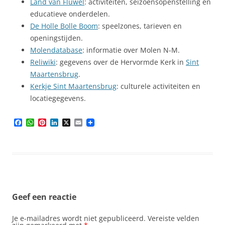
Land van Fluwel
: activiteiten, seizoensopenstelling en
educatieve onderdelen.
De Holle Bolle Boom
: speelzones, tarieven en
openingstijden.
Molendatabase
: informatie over Molen N-M.
Reliwiki
: gegevens over de Hervormde Kerk in
Sint
Maartensbrug
.
Kerkje Sint Maartensbrug
: culturele activiteiten en
locatiegegevens.
F
W
P
L
X
E
a
h
i
i
m
c
a
n
n
a
e
t
t
k
i
b
s
e
e
l
o
A
r
d
o
p
e
I
k
p
s
n
t
Geef een reactie
Je e-mailadres wordt niet gepubliceerd.
Vereiste velden