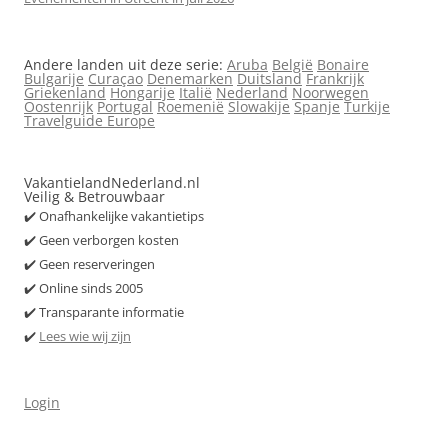
Andere landen uit deze serie:
Aruba
België
Bonaire
Bulgarije
Curaçao
Denemarken
Duitsland
Frankrijk
Griekenland
Hongarije
Italië
Nederland
Noorwegen
Oostenrijk
Portugal
Roemenië
Slowakije
Spanje
Turkije
Travelguide Europe
VakantielandNederland.nl
Veilig & Betrouwbaar
✔️ Onafhankelijke vakantietips
✔️ Geen verborgen kosten
✔️ Geen reserveringen
✔️ Online sinds 2005
✔️ Transparante informatie
✔️
Lees wie wij zijn
Login