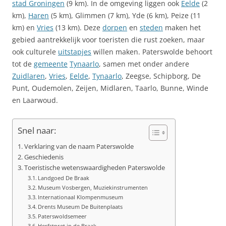
stad Groningen
(9 km). In de omgeving liggen ook
Eelde
(2
km),
Haren
(5 km), Glimmen (7 km), Yde (6 km), Peize (11
km) en
Vries
(13 km). Deze
dorpen
en
steden
maken het
gebied aantrekkelijk voor toeristen die rust zoeken, maar
ook culturele
uitstapjes
willen maken. Paterswolde behoort
tot de
gemeente
Tynaarlo
, samen met onder andere
Zuidlaren
,
Vries
,
Eelde
,
Tynaarlo
, Zeegse, Schipborg, De
Punt, Oudemolen, Zeijen, Midlaren, Taarlo, Bunne, Winde
en Laarwoud.
Snel naar:
Verklaring van de naam Paterswolde
Geschiedenis
Toeristische wetenswaardigheden Paterswolde
Landgoed De Braak
Museum Vosbergen, Muziekinstrumenten
Internationaal Klompenmuseum
Drents Museum De Buitenplaats
Paterswoldsemeer
Herfstpret in de Braak