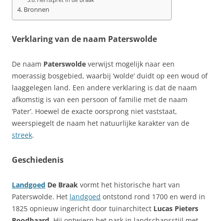
Bronnen
Verklaring van de naam Paterswolde
De naam
Paterswolde
verwijst mogelijk naar een
moerassig bosgebied, waarbij ‘wolde’ duidt op een woud of
laaggelegen land. Een andere verklaring is dat de naam
afkomstig is van een persoon of familie met de naam
‘Pater’. Hoewel de exacte oorsprong niet vaststaat,
weerspiegelt de naam het natuurlijke karakter van de
streek
.
Geschiedenis
Landgoed
De Braak
vormt het historische hart van
Paterswolde. Het
landgoed
ontstond rond 1700 en werd in
1825 opnieuw ingericht door tuinarchitect
Lucas Pieters
Roodbaard
. Hij ontwierp het park in landschapsstijl met