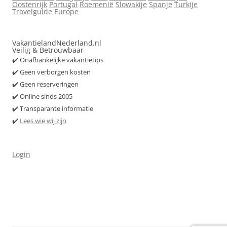
Oostenrijk
Portugal
Roemenië
Slowakije
Spanje
Turkije
Travelguide Europe
VakantielandNederland.nl
Veilig & Betrouwbaar
✔️ Onafhankelijke vakantietips
✔️ Geen verborgen kosten
✔️ Geen reserveringen
✔️ Online sinds 2005
✔️ Transparante informatie
✔️
Lees wie wij zijn
Login