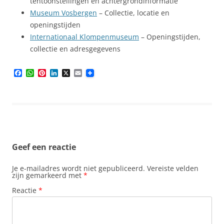
tentoonstellingen en achtergrondinformatie
Museum Vosbergen
– Collectie, locatie en
openingstijden
Internationaal Klompenmuseum
– Openingstijden,
collectie en adresgegevens
F
W
P
L
X
E
a
h
i
i
m
c
a
n
n
a
e
t
t
k
i
b
s
e
e
l
o
A
r
d
o
p
e
I
k
p
s
n
t
Geef een reactie
Je e-mailadres wordt niet gepubliceerd.
Vereiste velden
zijn gemarkeerd met
*
Reactie
*