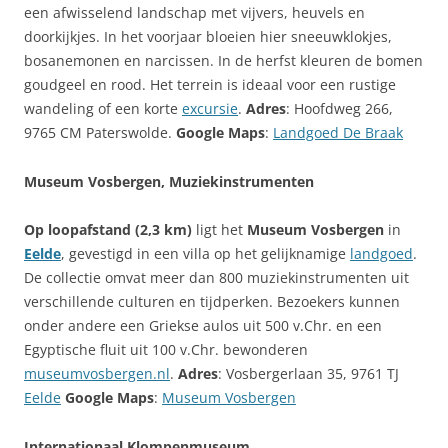
een afwisselend landschap met vijvers, heuvels en
doorkijkjes. In het voorjaar bloeien hier sneeuwklokjes,
bosanemonen en narcissen. In de herfst kleuren de bomen
goudgeel en rood. Het terrein is ideaal voor een rustige
wandeling of een korte
excursie
.
Adres
: Hoofdweg 266,
9765 CM Paterswolde.
Google Maps
:
Landgoed De Braak
Museum Vosbergen, Muziekinstrumenten
Op loopafstand (2,3 km)
ligt het
Museum Vosbergen
in
Eelde
, gevestigd in een villa op het gelijknamige
landgoed
.
De collectie omvat meer dan 800 muziekinstrumenten uit
verschillende culturen en tijdperken. Bezoekers kunnen
onder andere een Griekse aulos uit 500 v.Chr. en een
Egyptische fluit uit 100 v.Chr. bewonderen
museumvosbergen.nl
.
Adres
: Vosbergerlaan 35, 9761 TJ
Eelde
Google Maps
:
Museum Vosbergen
Internationaal Klompenmuseum