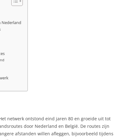
in Nederland
s
tes
and
twerk
 Het netwerk ontstond eind jaren 80 en groeide uit tot
andsroutes door Nederland en België. De routes zijn
langere afstanden willen afleggen, bijvoorbeeld tijdens