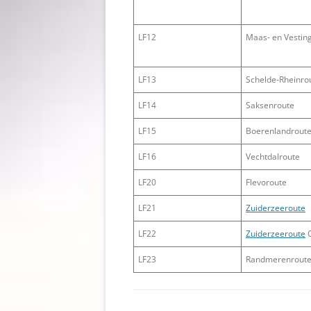
LF12
Maas- en Vestin
LF13
Schelde-Rheinro
LF14
Saksenroute
LF15
Boerenlandrout
LF16
Vechtdalroute
LF20
Flevoroute
LF21
Zuiderzeeroute
LF22
Zuiderzeeroute
O
LF23
Randmerenrout