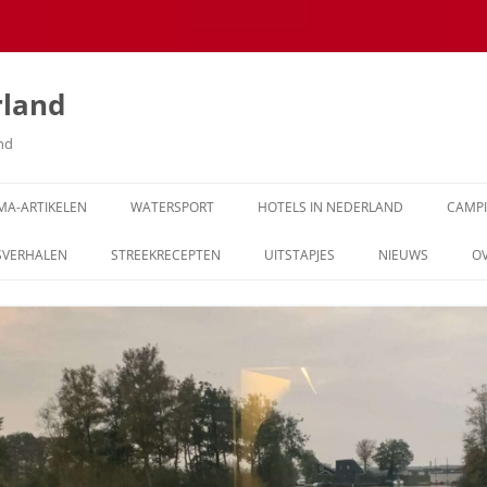
rland
and
MA-ARTIKELEN
WATERSPORT
HOTELS IN NEDERLAND
CAMP
SVERHALEN
STREEKRECEPTEN
UITSTAPJES
NIEUWS
O