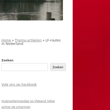
Home
»
Thema-artikelen
»
LF-routes
in Nederland
Zoeken
Zoeken
Volg ons op Facebook
Hulpverleningsdag op Vlieland: kijkje
achter de schermen