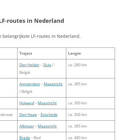
LF-routes in Nederland
e belangrijkste LF-routes in Nederland.
Traject
Lengte
Den Helder
–
Sluis
/
ca. 280 km
België
Amsterdam
–
Maastricht
ca. 385 km
/ België
Holwerd
–
Maastricht
ca. 300 km
ndroute
Den Haag
–
Enschede
ca. 300 km
Alkmaar
–
Maastricht
ca. 385 km
Breda
– Bad
ca. 480 km