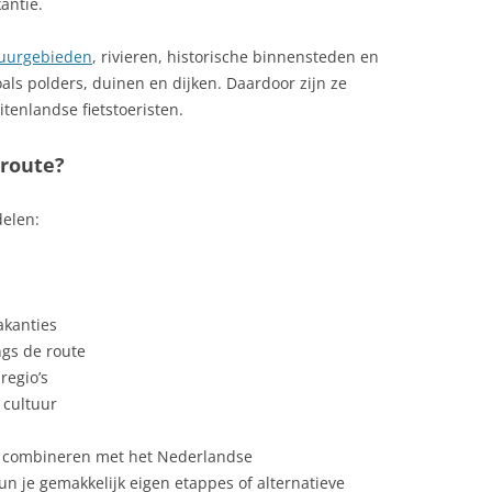
kantie.
uurgebieden
, rivieren, historische binnensteden en
ls polders, duinen en dijken. Daardoor zijn ze
itenlandse fietstoeristen.
route?
delen:
akanties
gs de route
regio’s
 cultuur
g combineren met het Nederlandse
un je gemakkelijk eigen etappes of alternatieve