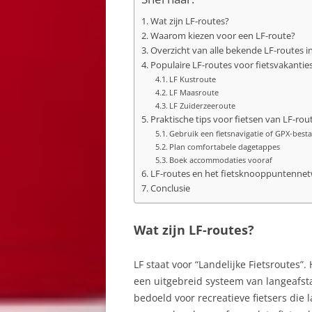
Wat zijn LF-routes?
Waarom kiezen voor een LF-route?
Overzicht van alle bekende LF-routes 
Populaire LF-routes voor fietsvakantie
LF Kustroute
LF Maasroute
LF Zuiderzeeroute
Praktische tips voor fietsen van LF-rou
Gebruik een fietsnavigatie of GPX-best
Plan comfortabele dagetappes
Boek accommodaties vooraf
LF-routes en het fietsknooppuntenne
Conclusie
Wat zijn LF-routes?
LF staat voor “Landelijke Fietsroutes”.
een uitgebreid systeem van langeafst
bedoeld voor recreatieve fietsers die 