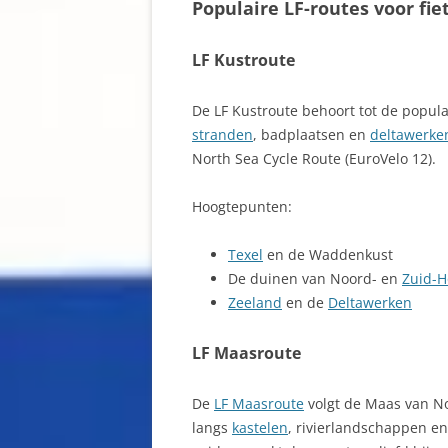
Populaire LF-routes voor fie
LF Kustroute
De LF Kustroute behoort tot de populai
stranden
, badplaatsen en
deltawerke
North Sea Cycle Route (EuroVelo 12).
Hoogtepunten:
Texel
en de Waddenkust
De duinen van Noord- en
Zuid-H
Zeeland
en de
Deltawerken
LF Maasroute
De
LF Maasroute
volgt de Maas van No
langs
kastelen
, rivierlandschappen e