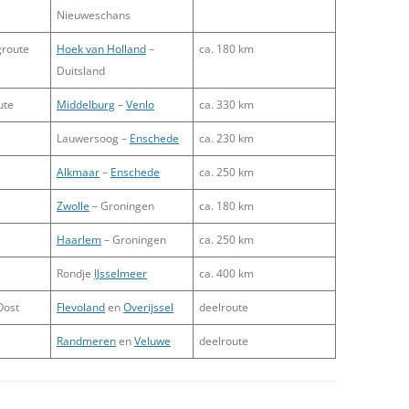
Nieuweschans
groute
Hoek van Holland
–
ca. 180 km
Duitsland
ute
Middelburg
–
Venlo
ca. 330 km
Lauwersoog –
Enschede
ca. 230 km
e
Alkmaar
–
Enschede
ca. 250 km
Zwolle
– Groningen
ca. 180 km
Haarlem
– Groningen
ca. 250 km
Rondje
IJsselmeer
ca. 400 km
ost
Flevoland
en
Overijssel
deelroute
e
Randmeren
en
Veluwe
deelroute