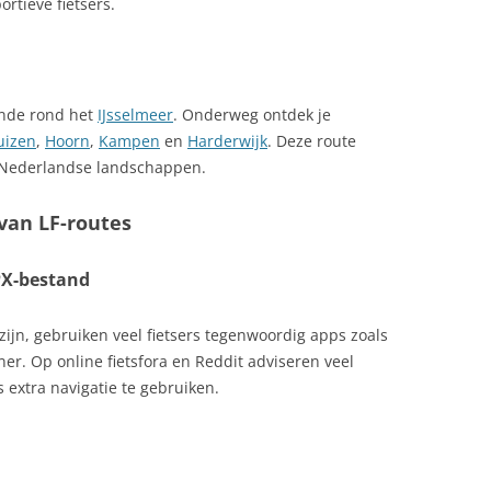
ortieve fietsers.
onde rond het
IJsselmeer
. Onderweg ontdek je
uizen
,
Hoorn
,
Kampen
en
Harderwijk
. Deze route
h Nederlandse landschappen.
 van LF-routes
PX-bestand
ijn, gebruiken veel fietsers tegenwoordig apps zoals
r. Op online fietsfora en Reddit adviseren veel
s extra navigatie te gebruiken.