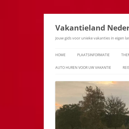
Ga
naar
de
Vakantieland Nede
inhoud
Jouw gids voor unieke vakanties in eigen l
HOME
PLAATSINFORMATIE
THE
AUTO HUREN VOOR UW VAKANTIE
REI