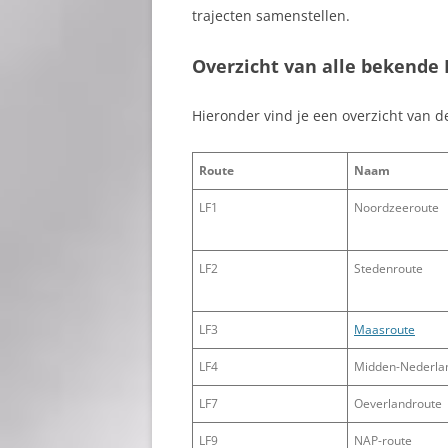
trajecten samenstellen.
Overzicht van alle bekende 
Hieronder vind je een overzicht van d
Route
Naam
LF1
Noordzeeroute
LF2
Stedenroute
LF3
Maasroute
LF4
Midden-Nederla
LF7
Oeverlandroute
LF9
NAP-route