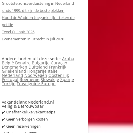
Grootste zonsverduistering in Nederland
sinds 1999: dit zijn de beste plekken
Houd de Wadden toegankelijk – teken de
petitie
Texel Culinair 2026
Evenementen in Utrecht in juli 2026
Andere landen uit deze serie:
Aruba
België
Bonaire
Bulgarije
Curaçao
Denemarken
Duitsland
Frankrijk
Griekenland
Hongarije
Italië
Nederland
Noorwegen
Oostenrijk
Portugal
Roemenië
Slowakije
Spanje
Turkije
Travelguide Europe
VakantielandNederland.nl
Veilig & Betrouwbaar
✔️ Onafhankelijke vakantietips
✔️ Geen verborgen kosten
✔️ Geen reserveringen