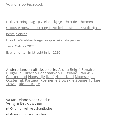
Volg ons op Facebook
Hulpverleningsdag op Vlieland: kijkje achter de schermen
Grootste zonsverduistering in Nederland sinds 1999: dit zijn de
beste plekken
Houd de Wadden toegankelijk – teken de petitie
Texel Culinair 2026
Evenementen in Utrecht in juli 2026
Andere landen uit deze serie:
Aruba
België
Bonaire
Bulgarije
Curaçao
Denemarken
Duitsland
Frankrijk
Griekenland
Hongarije
Italië
Nederland
Noorwegen
Oostenrijk
Portugal
Roemenië
Slowakije
Spanje
Turkije
Travelguide Europe
VakantielandNederland.nl
Veilig & Betrouwbaar
✔️ Onafhankelijke vakantietips
✔️ Geen verborgen kosten