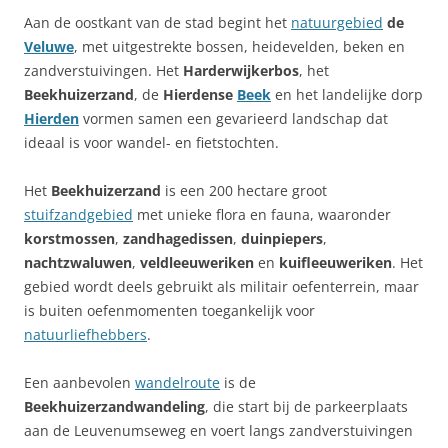
Aan de oostkant van de stad begint het
natuurgebied
de
Veluwe
, met uitgestrekte bossen, heidevelden, beken en
zandverstuivingen. Het
Harderwijkerbos
, het
Beekhuizerzand
, de
Hierdense
Beek
en het landelijke dorp
Hierden
vormen samen een gevarieerd landschap dat
ideaal is voor wandel- en fietstochten.
Het
Beekhuizerzand
is een 200 hectare groot
stuifzandgebied
met unieke flora en fauna, waaronder
korstmossen
,
zandhagedissen
,
duinpiepers
,
nachtzwaluwen
,
veldleeuweriken
en
kuifleeuweriken
. Het
gebied wordt deels gebruikt als militair oefenterrein, maar
is buiten oefenmomenten toegankelijk voor
natuurliefhebbers
.
Een aanbevolen
wandelroute
is de
Beekhuizerzandwandeling
, die start bij de parkeerplaats
aan de Leuvenumseweg en voert langs zandverstuivingen