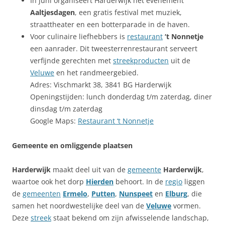
In juni organiseert Harderwijk het evenement
Aaltjesdagen
, een gratis festival met muziek,
straattheater en een botterparade in de haven.
Voor culinaire liefhebbers is
restaurant
‘t Nonnetje
een aanrader. Dit tweesterrenrestaurant serveert
verfijnde gerechten met
streekproducten
uit de
Veluwe
en het randmeergebied.
Adres: Vischmarkt 38, 3841 BG Harderwijk
Openingstijden: lunch donderdag t/m zaterdag, diner
dinsdag t/m zaterdag
Google Maps:
Restaurant ‘t Nonnetje
Gemeente en omliggende plaatsen
Harderwijk
maakt deel uit van de
gemeente
Harderwijk
,
waartoe ook het dorp
Hierden
behoort. In de
regio
liggen
de
gemeenten
Ermelo
,
Putten
,
Nunspeet
en
Elburg
, die
samen het noordwestelijke deel van de
Veluwe
vormen.
Deze
streek
staat bekend om zijn afwisselende landschap,