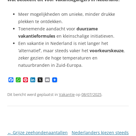
Meer mogelijkheden om unieke, minder drukke
plekken te ontdekken.
Toenemende aandacht voor
duurzame
vakantieformules
en kleinschalige initiatieven.
Een vakantie in Nederland is niet langer het
‘alternatief’, maar steeds vaker het
voorkeurskeuze
,
zeker gezien de hoge temperaturen en
natuurbranden in Zuid-Europa.
F
W
P
L
X
E
a
h
i
i
m
c
a
n
n
a
e
t
t
k
i
Dit bericht werd geplaatst in
Vakantie
op
08/07/2025
.
b
s
e
e
l
o
A
r
d
o
p
e
I
k
p
s
n
t
Berichtnavigatie
←
Grijze zeehondenaantallen
Nederlanders kiezen steeds