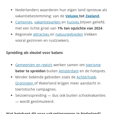
Nederlanders waarderen hun eigen land opnieuw als
vakantiebestemming: van de
Veluwe
tot
Zeeland
.
Campings
,
vakantieparken
en
huisjes
blijven geliefd,
met een lichte groei van
1% ten opzichte van 2024
.
Regionale
attracties
en
natuurgebieden
trekken
vooral gezinnen en rustzoekers.
Spreiding als sleutel voor balans
Gemeenten en regio’s
werken samen om
toerisme
beter te spreiden
buiten
Amsterdam
en de hotspots.
Minder bekende gebieden zoals de
Achterhoek
,
Groningen
of Waterland krijgen meer aandacht in
toeristische campagnes.
Seizoensspreiding — dus ook buiten schoolvakanties
— wordt gestimuleerd.
Wat betekent dit voor vakantiegangers in Nederland?