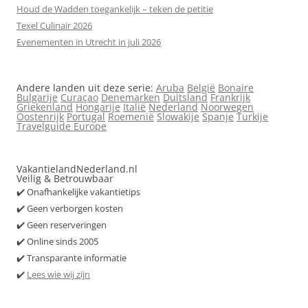
Houd de Wadden toegankelijk – teken de petitie
Texel Culinair 2026
Evenementen in Utrecht in juli 2026
Andere landen uit deze serie:
Aruba
België
Bonaire
Bulgarije
Curaçao
Denemarken
Duitsland
Frankrijk
Griekenland
Hongarije
Italië
Nederland
Noorwegen
Oostenrijk
Portugal
Roemenië
Slowakije
Spanje
Turkije
Travelguide Europe
VakantielandNederland.nl
Veilig & Betrouwbaar
✔️ Onafhankelijke vakantietips
✔️ Geen verborgen kosten
✔️ Geen reserveringen
✔️ Online sinds 2005
✔️ Transparante informatie
✔️
Lees wie wij zijn