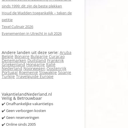
sinds 1999: dit zijn de beste plekken
Houd de Wadden toegankelijk – teken de
petitie
Texel Culinair 2026
Evenementen in Utrecht in juli 2026
Andere landen uit deze serie:
Aruba
België
Bonaire
Bulgarije
Curaçao
Denemarken
Duitsland
Frankrijk
Griekenland
Hongarije
Italië
Nederland
Noorwegen
Oostenrijk
Portugal
Roemenië
Slowakije
Spanje
Turkije
Travelguide Europe
VakantielandNederland.nl
Veilig & Betrouwbaar
✔️ Onafhankelijke vakantietips
✔️ Geen verborgen kosten
✔️ Geen reserveringen
✔️ Online sinds 2005