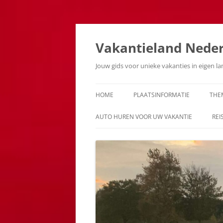
Ga
naar
de
Vakantieland Nede
inhoud
Jouw gids voor unieke vakanties in eigen l
HOME
PLAATSINFORMATIE
THE
AUTO HUREN VOOR UW VAKANTIE
REI