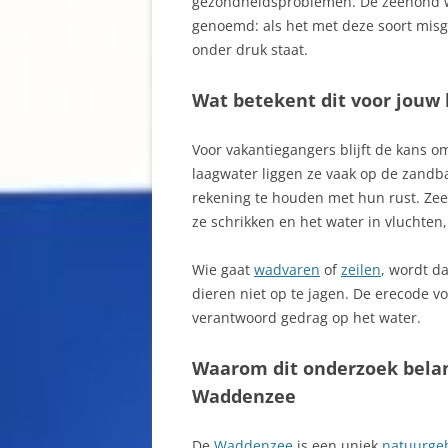
gezondheidsproblemen. De zeehond wor
genoemd: als het met deze soort misga
onder druk staat.
Wat betekent dit voor jouw
Voor vakantiegangers blijft de kans om
laagwater liggen ze vaak op de zandba
rekening te houden met hun rust. Zeeh
ze schrikken en het water in vluchten,
Wie gaat
wadvaren
of
zeilen
, wordt d
dieren niet op te jagen. De erecode vo
verantwoord gedrag op het water.
Waarom dit onderzoek belan
Waddenzee
De
Waddenzee
is een uniek
natuurge