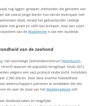
e vaak nog liggen: groepen zeehonden die genieten van
ien dat vooral jonge dieren hun eerste levensjaar niet
eehonden daalt, terwijl het geboortecijfer redelijk
ulatie niet groeit en zelfs kan krimpen. Voor een soort
 ecosysteem van de
Waddenzee
is dat een duidelijk
zondheid van de zeehond
ee
, het voormalige Zeehondencentrum
Pieterburen
,
 Utrecht waarom de populatie terugloopt. Sinds 2012
nden volgens een vast protocol onderzocht. Inmiddels
eer 2.300 dieren. Door deze enorme hoeveelheid
pen wetenschappers patronen te ontdekken die iets
ren én over de staat van het
Waddengebied
zelf.
naar doodsoorzaken en mogelijke