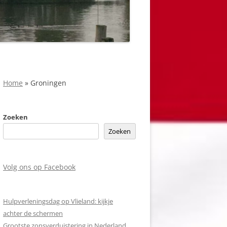
Home
»
Groningen
Zoeken
Zoeken
Volg ons op Facebook
Hulpverleningsdag op Vlieland: kijkje
achter de schermen
Grootste zonsverduistering in Nederland