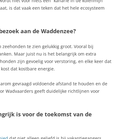
dt niet voor niets een “kanarie in de kolenmijn”
at, is dat vaak een teken dat het hele ecosysteem
 bezoek aan de Waddenzee?
 zeehonden te zien gelukkig groot. Vooral bij
nken. Maar juist nu is het belangrijk om extra
onden zijn gevoelig voor verstoring, en elke keer dat
 kost dat kostbare energie.
aarom gevraagd voldoende afstand te houden en de
or Wadvaarders geeft duidelijke richtlijnen voor
grijk is voor de toekomst van de
bied
dat niet alleen geliefd is bij vakantiegangers,