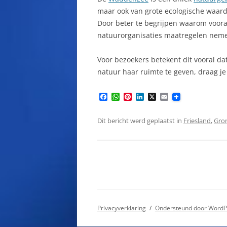
maar ook van grote ecologische waarde
Door beter te begrijpen waarom voora
natuurorganisaties maatregelen nem
Voor bezoekers betekent dit vooral da
natuur haar ruimte te geven, draag je
F
W
P
L
X
E
a
h
i
i
m
c
a
n
n
a
e
t
t
k
i
Dit bericht werd geplaatst in
Friesland
,
Gro
b
s
e
e
l
o
A
r
d
o
p
e
I
k
p
s
n
t
Privacyverklaring
Ondersteund door WordP