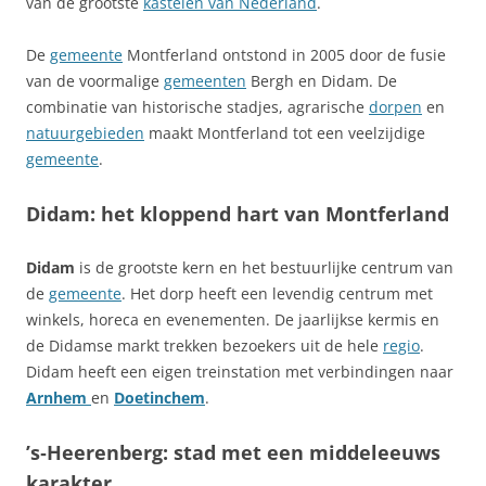
van de grootste
kastelen van Nederland
.
De
gemeente
Montferland ontstond in 2005 door de fusie
van de voormalige
gemeenten
Bergh en Didam. De
combinatie van historische stadjes, agrarische
dorpen
en
natuurgebieden
maakt Montferland tot een veelzijdige
gemeente
.
Didam: het kloppend hart van Montferland
Didam
is de grootste kern en het bestuurlijke centrum van
de
gemeente
. Het dorp heeft een levendig centrum met
winkels, horeca en evenementen. De jaarlijkse kermis en
de Didamse markt trekken bezoekers uit de hele
regio
.
Didam heeft een eigen treinstation met verbindingen naar
Arnhem
en
Doetinchem
.
’s‑Heerenberg: stad met een middeleeuws
karakter