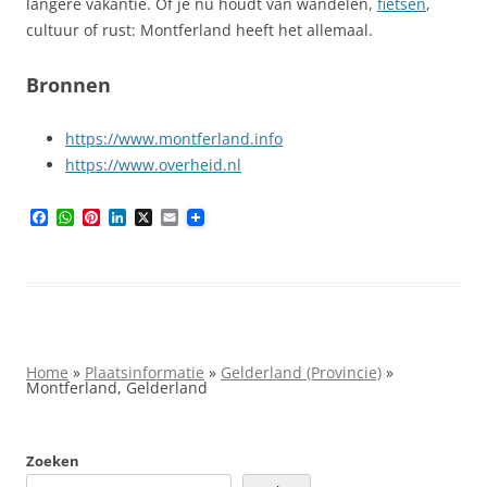
langere vakantie. Of je nu houdt van wandelen,
fietsen
,
cultuur of rust: Montferland heeft het allemaal.
Bronnen
https://www.montferland.info
https://www.overheid.nl
F
W
P
L
X
E
a
h
i
i
m
c
a
n
n
a
e
t
t
k
i
b
s
e
e
l
o
A
r
d
o
p
e
I
k
p
s
n
t
Home
»
Plaatsinformatie
»
Gelderland (Provincie)
»
Montferland, Gelderland
Zoeken