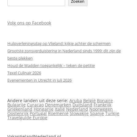
Zoeken
Volg ons op Facebook
Hulpverleningsdag op Vlieland: kijkje achter de schermen
Grootste zonsverduistering in Nederland sinds 1999: dit zijn de
beste plekken
Houd de Wadden toegankelijk – teken de petitie
Texel Culinair 2026
Evenementen in Utrecht in juli 2026
Andere landen uit deze serie:
Aruba
België
Bonaire
Bulgarije
Curaçao
Denemarken
Duitsland
Frankrijk
Griekenland
Hongarije
Italië
Nederland
Noorwegen
Oostenrijk
Portugal
Roemenië
Slowakije
Spanje
Turkije
Travelguide Europe
VakantielandNederland.nl