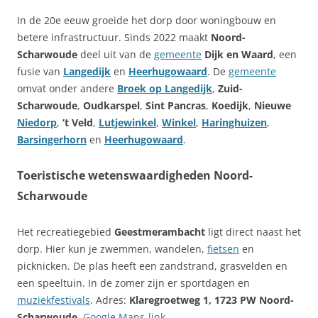
In de 20e eeuw groeide het dorp door woningbouw en
betere infrastructuur. Sinds 2022 maakt
Noord-
Scharwoude
deel uit van de
gemeente
Dijk en Waard
, een
fusie van
Langedijk
en
Heerhugowaard
. De
gemeente
omvat onder andere
Broek op Langedijk
,
Zuid-
Scharwoude
,
Oudkarspel
,
Sint Pancras
,
Koedijk
,
Nieuwe
Niedorp
,
’t Veld
,
Lutjewinkel
,
Winkel
,
Haringhuizen
,
Barsingerhorn
en
Heerhugowaard
.
Toeristische wetenswaardigheden Noord-
Scharwoude
Het recreatiegebied
Geestmerambacht
ligt direct naast het
dorp. Hier kun je zwemmen, wandelen,
fietsen
en
picknicken. De plas heeft een zandstrand, grasvelden en
een speeltuin. In de zomer zijn er sportdagen en
muziekfestivals
. Adres:
Klaregroetweg 1, 1723 PW Noord-
Scharwoude
.
Google Maps-link