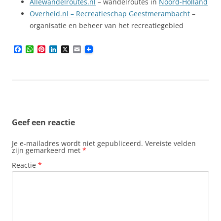
Allewandelroutes.nl
– wandelroutes in
Noord-Holland
Overheid.nl – Recreatieschap Geestmerambacht
–
organisatie en beheer van het recreatiegebied
F
W
P
L
X
E
a
h
i
i
m
c
a
n
n
a
e
t
t
k
i
b
s
e
e
l
o
A
r
d
o
p
e
I
k
p
s
n
t
Geef een reactie
Je e-mailadres wordt niet gepubliceerd.
Vereiste velden
zijn gemarkeerd met
*
Reactie
*