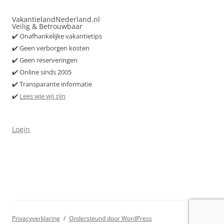
VakantielandNederland.nl
Veilig & Betrouwbaar
✔️ Onafhankelijke vakantietips
✔️ Geen verborgen kosten
✔️ Geen reserveringen
✔️ Online sinds 2005
✔️ Transparante informatie
✔️
Lees wie wij zijn
Login
Privacyverklaring
Ondersteund door WordPress