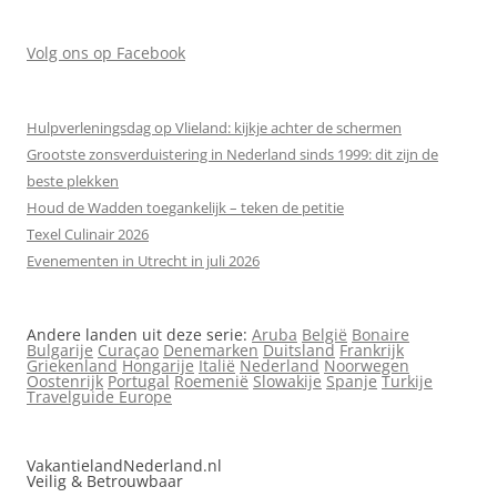
Volg ons op Facebook
Hulpverleningsdag op Vlieland: kijkje achter de schermen
Grootste zonsverduistering in Nederland sinds 1999: dit zijn de
beste plekken
Houd de Wadden toegankelijk – teken de petitie
Texel Culinair 2026
Evenementen in Utrecht in juli 2026
Andere landen uit deze serie:
Aruba
België
Bonaire
Bulgarije
Curaçao
Denemarken
Duitsland
Frankrijk
Griekenland
Hongarije
Italië
Nederland
Noorwegen
Oostenrijk
Portugal
Roemenië
Slowakije
Spanje
Turkije
Travelguide Europe
VakantielandNederland.nl
Veilig & Betrouwbaar