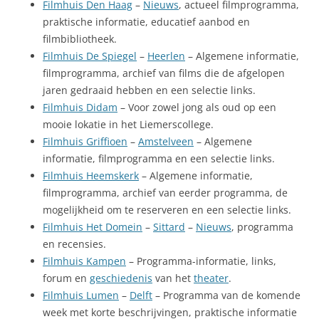
Filmhuis Den Haag
–
Nieuws
, actueel filmprogramma,
praktische informatie, educatief aanbod en
filmbibliotheek.
Filmhuis De Spiegel
–
Heerlen
– Algemene informatie,
filmprogramma, archief van films die de afgelopen
jaren gedraaid hebben en een selectie links.
Filmhuis Didam
– Voor zowel jong als oud op een
mooie lokatie in het Liemerscollege.
Filmhuis Griffioen
–
Amstelveen
– Algemene
informatie, filmprogramma en een selectie links.
Filmhuis Heemskerk
– Algemene informatie,
filmprogramma, archief van eerder programma, de
mogelijkheid om te reserveren en een selectie links.
Filmhuis Het Domein
–
Sittard
–
Nieuws
, programma
en recensies.
Filmhuis Kampen
– Programma-informatie, links,
forum en
geschiedenis
van het
theater
.
Filmhuis Lumen
–
Delft
– Programma van de komende
week met korte beschrijvingen, praktische informatie