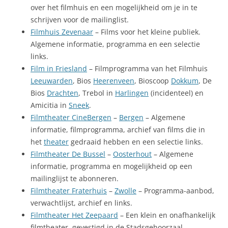
over het filmhuis en een mogelijkheid om je in te
schrijven voor de mailinglist.
Filmhuis Zevenaar
– Films voor het kleine publiek.
Algemene informatie, programma en een selectie
links.
Film in Friesland
– Filmprogramma van het Filmhuis
Leeuwarden
, Bios
Heerenveen
, Bioscoop
Dokkum
, De
Bios
Drachten
, Trebol in
Harlingen
(incidenteel) en
Amicitia in
Sneek
.
Filmtheater CineBergen
–
Bergen
– Algemene
informatie, filmprogramma, archief van films die in
het
theater
gedraaid hebben en een selectie links.
Filmtheater De Bussel
–
Oosterhout
– Algemene
informatie, programma en mogelijkheid op een
mailinglijst te abonneren.
Filmtheater Fraterhuis
–
Zwolle
– Programma-aanbod,
verwachtlijst, archief en links.
Filmtheater Het Zeepaard
– Een klein en onafhankelijk
filmtheater, gevestigd in de Stadsgehoorzaal.