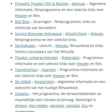
Provadja Theater Film & Muziek
–
Alkmaar
– Algemene
informatie, filmprogramma en een selectie links over
theater
en film.
RKZ Bios
– Groningen – filmprogramma, links en
recensies van bezoekers.
Service Bioscoop Hollywoud
–
Woudrichem
–
Nieuws
,
filmprogramma en een selectie links.
Springhaver
– Utrecht –
Nieuws
, filmaanbod en links.
Tevens menukaart van het filmcafé.
Theater Lantaren/Venster
–
Rotterdam
– Programma-
informatie en een selectie links over
theater
en film.
Toneelschuur
–
Haarlem
– Programma-informatie en
een selectie links over
theater
en film.
De Uitkijk
–
Amsterdam
– Algemene informatie en een
overzicht van het huidige filmaanbod.
Utopolis
– Het programma, de verwachtkalender en
maandelijks een nieuwe prijsvraag. Gevestigd in
Almere
,
Den Helder
,
Hengelo
,
Lelystad
,
Oss
en
Zoetermeer.