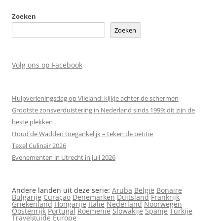
Zoeken
Zoeken
Volg ons op Facebook
Hulpverleningsdag op Vlieland: kijkje achter de schermen
Grootste zonsverduistering in Nederland sinds 1999: dit zijn de
beste plekken
Houd de Wadden toegankelijk – teken de petitie
Texel Culinair 2026
Evenementen in Utrecht in juli 2026
Andere landen uit deze serie:
Aruba
België
Bonaire
Bulgarije
Curaçao
Denemarken
Duitsland
Frankrijk
Griekenland
Hongarije
Italië
Nederland
Noorwegen
Oostenrijk
Portugal
Roemenië
Slowakije
Spanje
Turkije
Travelguide Europe