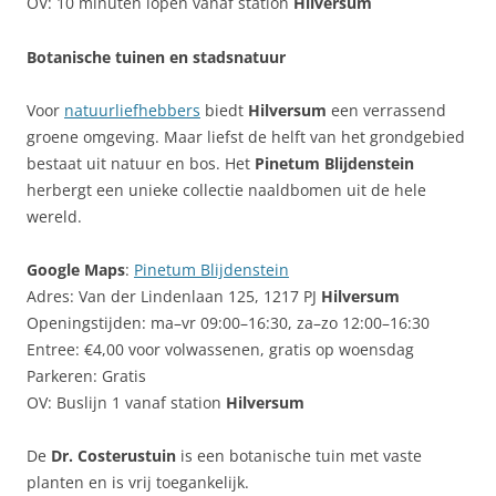
OV: 10 minuten lopen vanaf station
Hilversum
Botanische tuinen en stadsnatuur
Voor
natuurliefhebbers
biedt
Hilversum
een verrassend
groene omgeving. Maar liefst de helft van het grondgebied
bestaat uit natuur en bos. Het
Pinetum Blijdenstein
herbergt een unieke collectie naaldbomen uit de hele
wereld.
Google Maps
:
Pinetum Blijdenstein
Adres: Van der Lindenlaan 125, 1217 PJ
Hilversum
Openingstijden: ma–vr 09:00–16:30, za–zo 12:00–16:30
Entree: €4,00 voor volwassenen, gratis op woensdag
Parkeren: Gratis
OV: Buslijn 1 vanaf station
Hilversum
De
Dr. Costerustuin
is een botanische tuin met vaste
planten en is vrij toegankelijk.