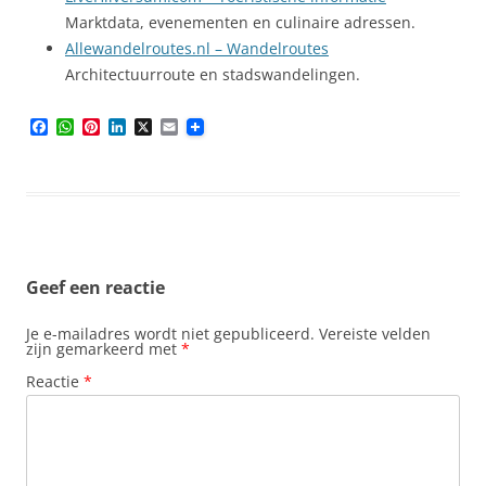
Marktdata, evenementen en culinaire adressen.
Allewandelroutes.nl – Wandelroutes
Architectuurroute en stadswandelingen.
F
W
P
L
X
E
a
h
i
i
m
c
a
n
n
a
e
t
t
k
i
b
s
e
e
l
o
A
r
d
o
p
e
I
k
p
s
n
t
Geef een reactie
Je e-mailadres wordt niet gepubliceerd.
Vereiste velden
zijn gemarkeerd met
*
Reactie
*