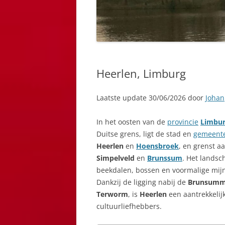
Heerlen, Limburg
Laatste update 30/06/2026 door
Johan
In het oosten van de
provincie
Limbu
Duitse grens, ligt de stad en
gemeent
Heerlen
en
Hoensbroek
, en grenst 
Simpelveld
en
Brunssum
. Het landsc
beekdalen, bossen en voormalige mijn
Dankzij de ligging nabij de
Brunsumm
Terworm
, is
Heerlen
een aantrekkelij
cultuurliefhebbers.