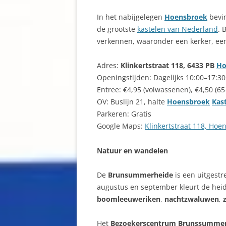
In het nabijgelegen
Hoensbroek
bevin
de grootste
kastelen van Nederland
. 
verkennen, waaronder een kerker, ee
Adres:
Klinkertstraat 118, 6433 PB
Ho
Openingstijden: Dagelijks 10:00–17:30
Entree: €4,95 (volwassenen), €4,50 (65+
OV: Buslijn 21, halte
Hoensbroek
Kas
Parkeren: Gratis
Google Maps:
Klinkertstraat 118, Hoe
Natuur en wandelen
De
Brunsummerheide
is een uitgestr
augustus en september kleurt de hei
boomleeuweriken
,
nachtzwaluwen
,
Het
Bezoekerscentrum Brunssumme