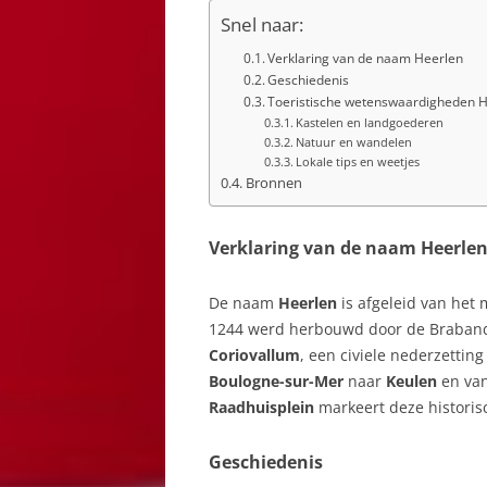
Snel naar:
Verklaring van de naam Heerlen
Geschiedenis
Toeristische wetenswaardigheden 
Kastelen en landgoederen
Natuur en wandelen
Lokale tips en weetjes
Bronnen
Verklaring van de naam Heerle
De naam
Heerlen
is afgeleid van he
1244 werd herbouwd door de Brabande
Coriovallum
, een civiele nederzettin
Boulogne-sur-Mer
naar
Keulen
en va
Raadhuisplein
markeert deze historisc
Geschiedenis