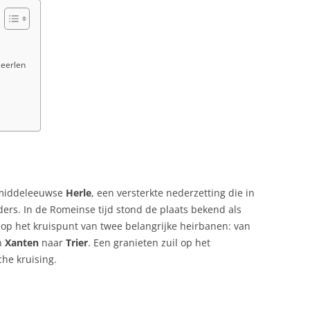
Heerlen
n
t middeleeuwse
Herle
, een versterkte nederzetting die in
rs. In de Romeinse tijd stond de plaats bekend als
g op het kruispunt van twee belangrijke heirbanen: van
n
Xanten
naar
Trier
. Een granieten zuil op het
he kruising.