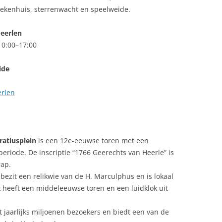
ekenhuis, sterrenwacht en speelweide.
eerlen
10:00–17:00
ide
erlen
ratiusplein
is een 12e-eeuwse toren met een
periode. De inscriptie “1766 Geerechts van Heerle” is
rap.
bezit een relikwie van de H. Marculphus en is lokaal
k heeft een middeleeuwse toren en een luidklok uit
t jaarlijks miljoenen bezoekers en biedt een van de