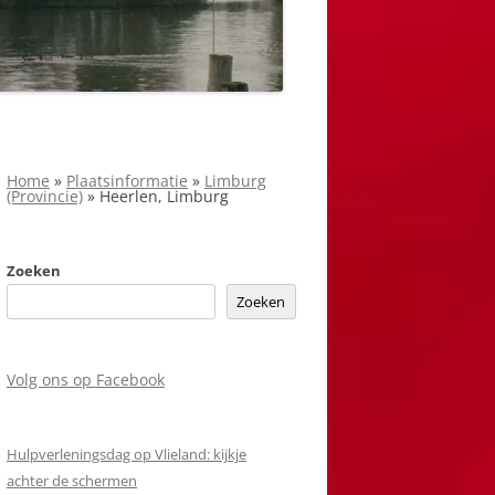
Home
»
Plaatsinformatie
»
Limburg
(Provincie)
»
Heerlen, Limburg
Zoeken
Zoeken
Volg ons op Facebook
Hulpverleningsdag op Vlieland: kijkje
achter de schermen