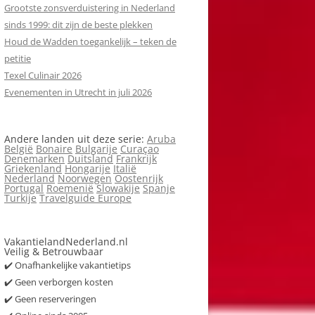
Grootste zonsverduistering in Nederland
sinds 1999: dit zijn de beste plekken
Houd de Wadden toegankelijk – teken de
petitie
Texel Culinair 2026
Evenementen in Utrecht in juli 2026
Andere landen uit deze serie:
Aruba
België
Bonaire
Bulgarije
Curaçao
Denemarken
Duitsland
Frankrijk
Griekenland
Hongarije
Italië
Nederland
Noorwegen
Oostenrijk
Portugal
Roemenië
Slowakije
Spanje
Turkije
Travelguide Europe
VakantielandNederland.nl
Veilig & Betrouwbaar
✔️ Onafhankelijke vakantietips
✔️ Geen verborgen kosten
✔️ Geen reserveringen