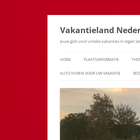
Ga
naar
de
Vakantieland Nede
inhoud
Jouw gids voor unieke vakanties in eigen l
HOME
PLAATSINFORMATIE
THE
AUTO HUREN VOOR UW VAKANTIE
REI