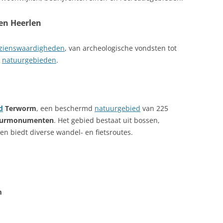
en Heerlen
zienswaardigheden
, van archeologische vondsten tot
e
natuurgebieden
.
d
Terworm
, een beschermd
natuurgebied
van 225
urmonumenten
. Het gebied bestaat uit bossen,
en biedt diverse wandel- en fietsroutes.
m