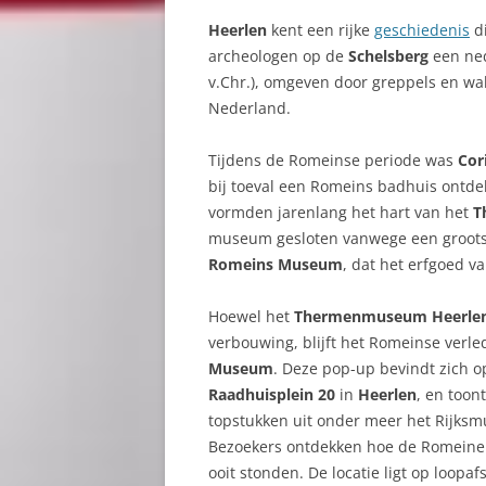
Heerlen
kent een rijke
geschiedenis
di
archeologen op de
Schelsberg
een ned
v.Chr.), omgeven door greppels en wal
Nederland.
Tijdens de Romeinse periode was
Cor
bij toeval een Romeins badhuis ontd
vormden jarenlang het hart van het
T
museum gesloten vanwege een grootsc
Romeins Museum
, dat het erfgoed v
Hoewel het
Thermenmuseum Heerle
verbouwing, blijft het Romeinse verled
Museum
. Deze pop-up bevindt zich 
Raadhuisplein 20
in
Heerlen
, en toon
topstukken uit onder meer het Rijk
Bezoekers ontdekken hoe de Romeinen 
ooit stonden. De locatie ligt op loop