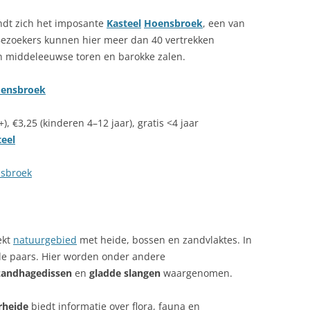
dt zich het imposante
Kasteel
Hoensbroek
, een van
Bezoekers kunnen hier meer dan 40 vertrekken
n middeleeuwse toren en barokke zalen.
ensbroek
), €3,25 (kinderen 4–12 jaar), gratis <4 jaar
teel
nsbroek
ekt
natuurgebied
met heide, bossen en zandvlaktes. In
de paars. Hier worden onder andere
zandhagedissen
en
gladde slangen
waargenomen.
rheide
biedt informatie over flora, fauna en