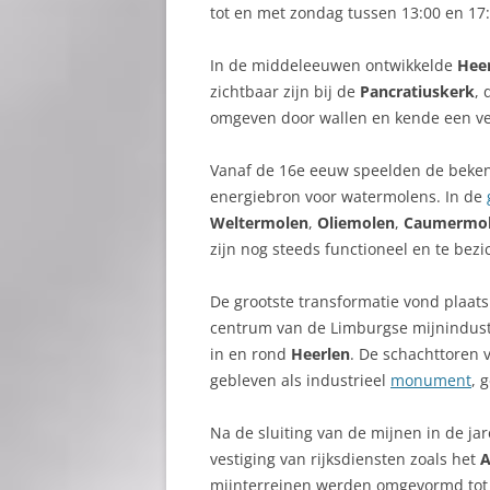
tot en met zondag tussen 13:00 en 17
In de middeleeuwen ontwikkelde
Hee
zichtbaar zijn bij de
Pancratiuskerk
,
omgeven door wallen en kende een ve
Vanaf de 16e eeuw speelden de beke
energiebron voor watermolens. In de
Weltermolen
,
Oliemolen
,
Caumermo
zijn nog steeds functioneel en te bezi
De grootste transformatie vond plaat
centrum van de Limburgse mijnindustr
in en rond
Heerlen
. De schachttoren
gebleven als industrieel
monument
, 
Na de sluiting van de mijnen in de ja
vestiging van rijksdiensten zoals het
mijnterreinen werden omgevormd tot 