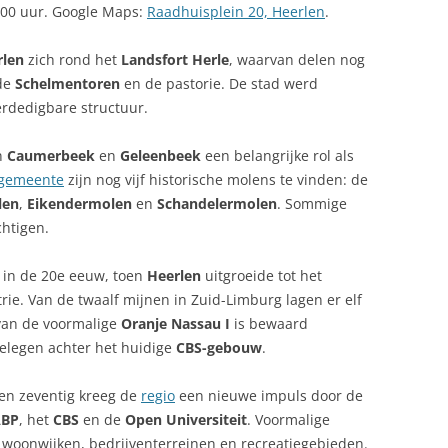
:00 uur. Google Maps:
Raadhuisplein 20, Heerlen
.
rlen
zich rond het
Landsfort Herle
, waarvan delen nog
 de
Schelmentoren
en de pastorie. De stad werd
rdedigbare structuur.
n
Caumerbeek
en
Geleenbeek
een belangrijke rol als
gemeente
zijn nog vijf historische molens te vinden: de
len
,
Eikendermolen
en
Schandelermolen
. Sommige
chtigen.
s in de 20e eeuw, toen
Heerlen
uitgroeide tot het
ie. Van de twaalf mijnen in Zuid-Limburg lagen er elf
 van de voormalige
Oranje Nassau I
is bewaard
gelegen achter het huidige
CBS-gebouw
.
ren zeventig kreeg de
regio
een nieuwe impuls door de
ABP
, het
CBS
en de
Open Universiteit
. Voormalige
woonwijken, bedrijventerreinen en recreatiegebieden.