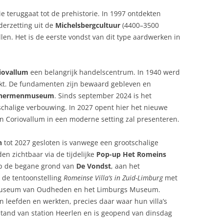
e teruggaat tot de prehistorie. In 1997 ontdekten
erzetting uit de
Michelsbergcultuur
(4400–3500
len. Het is de eerste vondst van dit type aardwerken in
iovallum
een belangrijk handelscentrum. In 1940 werd
ekt. De fundamenten zijn bewaard gebleven en
hermenmuseum
. Sinds september 2024 is het
halige verbouwing. In 2027 opent hier het nieuwe
an Coriovallum in een moderne setting zal presenteren.
n
tot 2027 gesloten is vanwege een grootschalige
en zichtbaar via de tijdelijke
Pop-up Het Romeins
op de begane grond van
De Vondst
, aan het
t de tentoonstelling
Romeinse Villa’s in Zuid-Limburg
met
smuseum van Oudheden en het Limburgs Museum.
leefden en werkten, precies daar waar hun villa’s
afstand van station Heerlen en is geopend van dinsdag