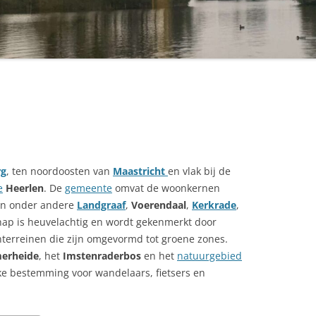
rg
, ten noordoosten van
Maastricht
en vlak bij de
e
Heerlen
. De
gemeente
omvat de woonkernen
aan onder andere
Landgraaf
,
Voerendaal
,
Kerkrade
,
hap is heuvelachtig en wordt gekenmerkt door
terreinen die zijn omgevormd tot groene zones.
erheide
, het
Imstenraderbos
en het
natuurgebied
ke bestemming voor wandelaars, fietsers en