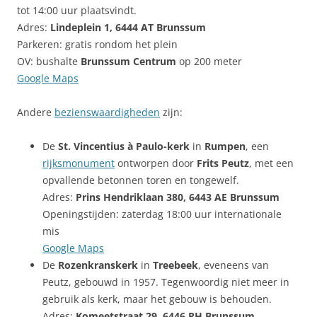
tot 14:00 uur plaatsvindt.
Adres:
Lindeplein 1, 6444 AT Brunssum
Parkeren: gratis rondom het plein
OV: bushalte
Brunssum Centrum
op 200 meter
Google Maps
Andere
bezienswaardigheden
zijn:
De
St. Vincentius à Paulo-kerk
in
Rumpen
, een
rijksmonument
ontworpen door
Frits Peutz
, met een
opvallende betonnen toren en tongewelf.
Adres:
Prins Hendriklaan 380, 6443 AE Brunssum
Openingstijden: zaterdag 18:00 uur internationale
mis
Google Maps
De
Rozenkranskerk
in
Treebeek
, eveneens van
Peutz, gebouwd in 1957. Tegenwoordig niet meer in
gebruik als kerk, maar het gebouw is behouden.
Adres:
Komeetstraat 29, 6446 RH Brunssum