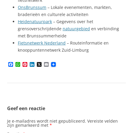
fietsnetwerk
OnsBrunssum
– Lokale evenementen, markten,
braderieën en culturele activiteiten
Heidenatuurpark
– Gegevens over het
grensoverschrijdende
natuurgebied
en verbinding
met Brunssummerheide
Fietsnetwerk Nederland
– Routeinformatie en
knooppuntennetwerk Zuid-Limburg
F
W
P
L
X
E
a
h
i
i
m
c
a
n
n
a
e
t
t
k
i
b
s
e
e
l
o
A
r
d
o
p
e
I
k
p
s
n
t
Geef een reactie
Je e-mailadres wordt niet gepubliceerd.
Vereiste velden
zijn gemarkeerd met
*