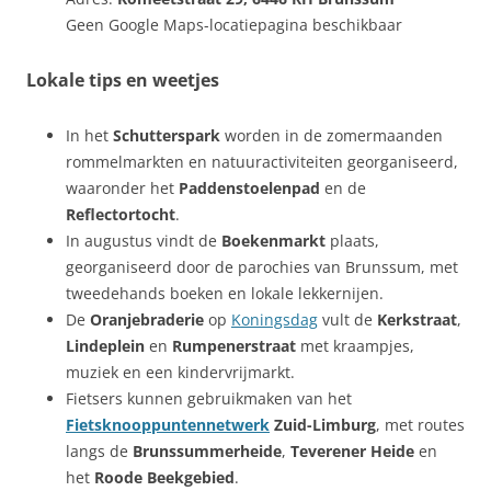
Geen Google Maps-locatiepagina beschikbaar
Lokale tips en weetjes
In het
Schutterspark
worden in de zomermaanden
rommelmarkten en natuuractiviteiten georganiseerd,
waaronder het
Paddenstoelenpad
en de
Reflectortocht
.
In augustus vindt de
Boekenmarkt
plaats,
georganiseerd door de parochies van Brunssum, met
tweedehands boeken en lokale lekkernijen.
De
Oranjebraderie
op
Koningsdag
vult de
Kerkstraat
,
Lindeplein
en
Rumpenerstraat
met kraampjes,
muziek en een kindervrijmarkt.
Fietsers kunnen gebruikmaken van het
Fietsknooppuntennetwerk
Zuid-Limburg
, met routes
langs de
Brunssummerheide
,
Teverener Heide
en
het
Roode Beekgebied
.