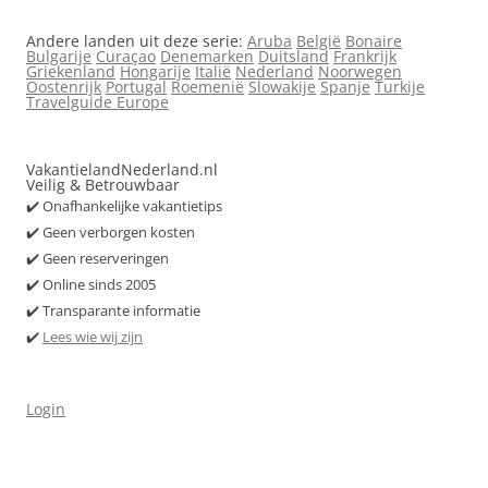
Andere landen uit deze serie:
Aruba
België
Bonaire
Bulgarije
Curaçao
Denemarken
Duitsland
Frankrijk
Griekenland
Hongarije
Italië
Nederland
Noorwegen
Oostenrijk
Portugal
Roemenië
Slowakije
Spanje
Turkije
Travelguide Europe
VakantielandNederland.nl
Veilig & Betrouwbaar
✔️ Onafhankelijke vakantietips
✔️ Geen verborgen kosten
✔️ Geen reserveringen
✔️ Online sinds 2005
✔️ Transparante informatie
✔️
Lees wie wij zijn
Login