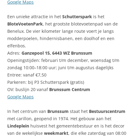
Google Maps
Een unieke attractie in het
Schutterspark
is het
BloteVoetenPark
, het grootste blotevoetenpad van de
Benelux. De vier kilometer lange route voert je langs
modderpoelen, hindernisbanen, een doolhof en een
elfenbos.
Adres:
Ganzepool 15, 6443 WZ Brunssum
Openingstijden: februari t/m december, woensdag t/m
zondag 10:00–18:00 uur; juni t/m augustus dagelijks
Entree: vanaf €7,50
Parkeren: bij P3 Schutterspark (gratis)
OV: buslijn 20 vanaf
Brunssum Centrum
Google Maps
In het centrum van
Brunssum
staat het
Bestuurscentrum
met carillon, geopend in 1974. Het gebouw aan het
Lindeplein
huisvest het gemeentebestuur en is het decor
van de wekelijkse
weekmarkt
, die elke zaterdag van 08:00