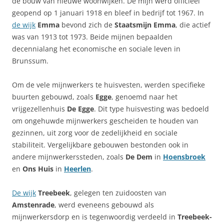
de bouw van nieuwe woonwijken. De mijn werd officieel
geopend op 1 januari 1918 en bleef in bedrijf tot 1967. In
de wijk
Emma
bevond zich de
Staatsmijn Emma
, die actief
was van 1913 tot 1973. Beide mijnen bepaalden
decennialang het economische en sociale leven in
Brunssum.
Om de vele mijnwerkers te huisvesten, werden specifieke
buurten gebouwd, zoals
Egge
, genoemd naar het
vrijgezellenhuis
De Egge
. Dit type huisvesting was bedoeld
om ongehuwde mijnwerkers gescheiden te houden van
gezinnen, uit zorg voor de zedelijkheid en sociale
stabiliteit. Vergelijkbare gebouwen bestonden ook in
andere mijnwerkerssteden, zoals
De Dem
in
Hoensbroek
en
Ons Huis
in
Heerlen
.
De wijk
Treebeek
, gelegen ten zuidoosten van
Amstenrade
, werd eveneens gebouwd als
mijnwerkersdorp en is tegenwoordig verdeeld in
Treebeek-