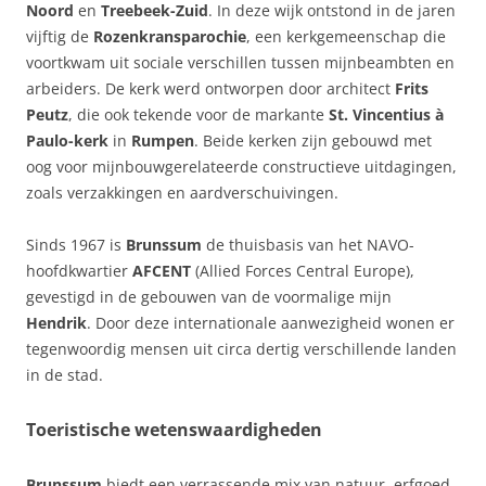
Noord
en
Treebeek-Zuid
. In deze wijk ontstond in de jaren
vijftig de
Rozenkransparochie
, een kerkgemeenschap die
voortkwam uit sociale verschillen tussen mijnbeambten en
arbeiders. De kerk werd ontworpen door architect
Frits
Peutz
, die ook tekende voor de markante
St. Vincentius à
Paulo-kerk
in
Rumpen
. Beide kerken zijn gebouwd met
oog voor mijnbouwgerelateerde constructieve uitdagingen,
zoals verzakkingen en aardverschuivingen.
Sinds 1967 is
Brunssum
de thuisbasis van het NAVO-
hoofdkwartier
AFCENT
(Allied Forces Central Europe),
gevestigd in de gebouwen van de voormalige mijn
Hendrik
. Door deze internationale aanwezigheid wonen er
tegenwoordig mensen uit circa dertig verschillende landen
in de stad.
Toeristische wetenswaardigheden
Brunssum
biedt een verrassende mix van natuur, erfgoed