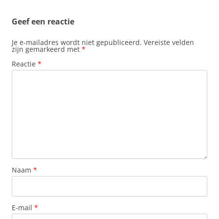
k
p
s
n
t
Geef een reactie
Je e-mailadres wordt niet gepubliceerd.
Vereiste velden
zijn gemarkeerd met
*
Reactie
*
Naam
*
E-mail
*