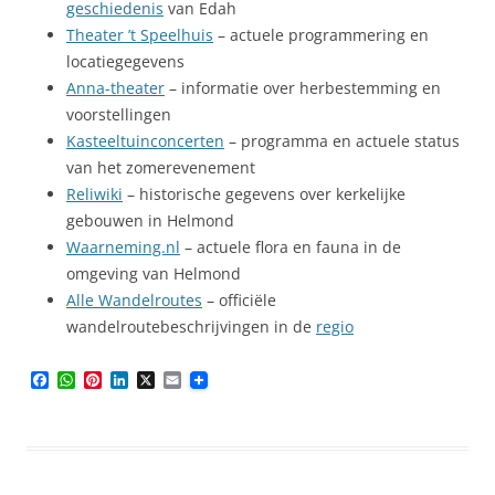
geschiedenis
van Edah
Theater ’t Speelhuis
– actuele programmering en
locatiegegevens
Anna-theater
– informatie over herbestemming en
voorstellingen
Kasteeltuinconcerten
– programma en actuele status
van het zomerevenement
Reliwiki
– historische gegevens over kerkelijke
gebouwen in Helmond
Waarneming.nl
– actuele flora en fauna in de
omgeving van Helmond
Alle Wandelroutes
– officiële
wandelroutebeschrijvingen in de
regio
F
W
P
L
X
E
a
h
i
i
m
c
a
n
n
a
e
t
t
k
i
b
s
e
e
l
o
A
r
d
o
p
e
I