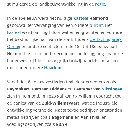
stimuleerde de landbouwontwikkeling in de
regio
.
In de 15e eeuw werd het huidige
Kasteel
Helmond
gebouwd, ter vervanging van een oudere
burcht
. Het
kasteel
werd omringd door wallen en grachten en vormde
het bestuurlijke hart van de stad. Tijdens
de Tachtigjarige
Oorlog
en andere conflicten in de 16e tot 18e eeuw had
Helmond te lijden onder economische teruggang, maar de
linnenweverij bleef belangrijk dankzij handelscontacten
met onder andere
Haarlem
.
Vanaf de 18e eeuw vestigden textielondernemers zoals
Raymakers
,
Ramaer
,
Diddens
en
Fentener van
Vlissingen
zich in Helmond. In 1823 gaf koning Willem I opdracht tot
de aanleg van de
Zuid-Willemsvaart
, wat de industriële
ontwikkeling versnelde. Naast textielbedrijven ontstonden
metaalbedrijven zoals
Begemann
en
Van Thiel
, en
voedingsbedrijven zoals
EDAH
.