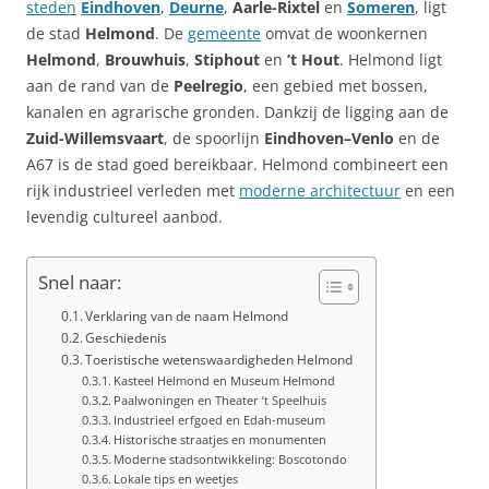
steden
Eindhoven
,
Deurne
,
Aarle-Rixtel
en
Someren
, ligt
de stad
Helmond
. De
gemeente
omvat de woonkernen
Helmond
,
Brouwhuis
,
Stiphout
en
’t Hout
. Helmond ligt
aan de rand van de
Peelregio
, een gebied met bossen,
kanalen en agrarische gronden. Dankzij de ligging aan de
Zuid-Willemsvaart
, de spoorlijn
Eindhoven–Venlo
en de
A67 is de stad goed bereikbaar. Helmond combineert een
rijk industrieel verleden met
moderne architectuur
en een
levendig cultureel aanbod.
Snel naar:
Verklaring van de naam Helmond
Geschiedenis
Toeristische wetenswaardigheden Helmond
Kasteel Helmond en Museum Helmond
Paalwoningen en Theater ’t Speelhuis
Industrieel erfgoed en Edah-museum
Historische straatjes en monumenten
Moderne stadsontwikkeling: Boscotondo
Lokale tips en weetjes