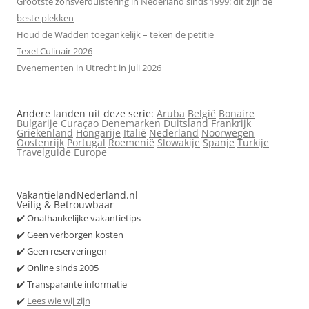
Grootste zonsverduistering in Nederland sinds 1999: dit zijn de
beste plekken
Houd de Wadden toegankelijk – teken de petitie
Texel Culinair 2026
Evenementen in Utrecht in juli 2026
Andere landen uit deze serie:
Aruba
België
Bonaire
Bulgarije
Curaçao
Denemarken
Duitsland
Frankrijk
Griekenland
Hongarije
Italië
Nederland
Noorwegen
Oostenrijk
Portugal
Roemenië
Slowakije
Spanje
Turkije
Travelguide Europe
VakantielandNederland.nl
Veilig & Betrouwbaar
✔️ Onafhankelijke vakantietips
✔️ Geen verborgen kosten
✔️ Geen reserveringen
✔️ Online sinds 2005
✔️ Transparante informatie
✔️
Lees wie wij zijn