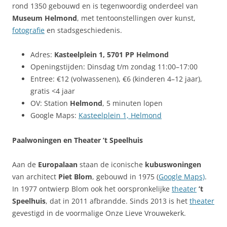
rond 1350 gebouwd en is tegenwoordig onderdeel van
Museum Helmond
, met tentoonstellingen over kunst,
fotografie
en stadsgeschiedenis.
Adres:
Kasteelplein 1, 5701 PP Helmond
Openingstijden: Dinsdag t/m zondag 11:00–17:00
Entree: €12 (volwassenen), €6 (kinderen 4–12 jaar),
gratis <4 jaar
OV: Station
Helmond
, 5 minuten lopen
Google Maps:
Kasteelplein 1, Helmond
Paalwoningen en Theater ’t Speelhuis
Aan de
Europalaan
staan de iconische
kubuswoningen
van architect
Piet Blom
, gebouwd in 1975 (
Google Maps)
.
In 1977 ontwierp Blom ook het oorspronkelijke
theater
’t
Speelhuis
, dat in 2011 afbrandde. Sinds 2013 is het
theater
gevestigd in de voormalige Onze Lieve Vrouwekerk.