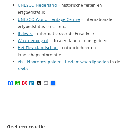
UNESCO Nederland
– historische feiten en
erfgoedstatus
UNESCO World Heritage Centre
– internationale
erfgoedstatus en criteria
Reliwiki
– informatie over de Enserkerk
Waarneming.nl
– flora en fauna in het gebied
Het Flevo‑landschap
– natuurbeheer en
landschapsinformatie
Visit Noordoostpolder
–
bezienswaardigheden
in de
regio
F
W
P
L
X
E
a
h
i
i
m
c
a
n
n
a
e
t
t
k
i
b
s
e
e
l
o
A
r
d
o
p
e
I
k
p
s
n
t
Geef een reactie