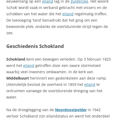
eeuwenlang op een
eiland
lag in de
Zuiderzee
. Het woord
‘schok’ wordt vaak in verband gebracht met vissers en de
schokken van het water die het
eiland
regelmatig troffen.
De toevoeging ‘land’ benadrukt dat het ging om een
bewoonde plek, ondanks de voortdurende strijd tegen de
zee.
Geschiedenis Schokland
Schokland
kent een bewogen verleden. Op 3 februari 1825
werd het
eiland
getroffen door een zware stormvloed
waarbij veel inwoners omkwamen. In de kerk van
Middelbuurt
herinnert een gedenksteen aan deze ramp.
Uiteindelijk besloot de overheid in 1859 het
eiland
te
ontruimen vanwege de voortdurende dreiging van het
water.
Na de drooglegging van de
Noordoostpolder
in 1942
verloor Schokland zijn eilandstatus en werd het onderdeel