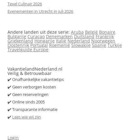
Texel Culinair 2026
Evenementen in Utrecht in juli 2026
Andere landen uit deze serie:
Aruba
België
Bonaire
Bulgarije
Curaçao
Denemarken
Duitsland
Frankrijk
Griekenland
Hongarije
Italië
Nederland
Noorwegen
Oostenrijk
Portugal
Roemenië
Slowakije
Spanje
Turkije
Travelguide Europe
VakantielandNederland.nl
Veilig & Betrouwbaar
✔️ Onafhankelijke vakantietips
✔️ Geen verborgen kosten
✔️ Geen reserveringen
✔️ Online sinds 2005
✔️ Transparante informatie
✔️
Lees wie wij zijn
Login