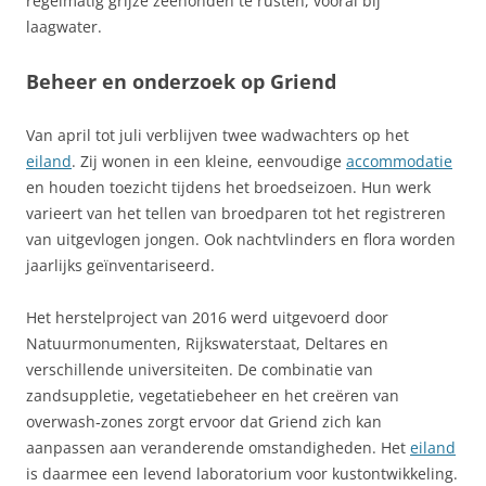
regelmatig grijze zeehonden te rusten, vooral bij
laagwater.
Beheer en onderzoek op Griend
Van april tot juli verblijven twee wadwachters op het
eiland
. Zij wonen in een kleine, eenvoudige
accommodatie
en houden toezicht tijdens het broedseizoen. Hun werk
varieert van het tellen van broedparen tot het registreren
van uitgevlogen jongen. Ook nachtvlinders en flora worden
jaarlijks geïnventariseerd.
Het herstelproject van 2016 werd uitgevoerd door
Natuurmonumenten, Rijkswaterstaat, Deltares en
verschillende universiteiten. De combinatie van
zandsuppletie, vegetatiebeheer en het creëren van
overwash‑zones zorgt ervoor dat Griend zich kan
aanpassen aan veranderende omstandigheden. Het
eiland
is daarmee een levend laboratorium voor kustontwikkeling.