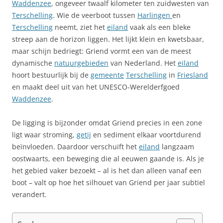
Waddenzee
, ongeveer twaalf kilometer ten zuidwesten van
Terschelling
. Wie de veerboot tussen
Harlingen
en
Terschelling
neemt, ziet het
eiland
vaak als een bleke
streep aan de horizon liggen. Het lijkt klein en kwetsbaar,
maar schijn bedriegt: Griend vormt een van de meest
dynamische
natuurgebieden
van Nederland. Het
eiland
hoort bestuurlijk bij de
gemeente
Terschelling
in
Friesland
en maakt deel uit van het UNESCO‑Werelderfgoed
Waddenzee
.
De ligging is bijzonder omdat Griend precies in een zone
ligt waar stroming,
getij
en sediment elkaar voortdurend
beïnvloeden. Daardoor verschuift het
eiland
langzaam
oostwaarts, een beweging die al eeuwen gaande is. Als je
het gebied vaker bezoekt – al is het dan alleen vanaf een
boot – valt op hoe het silhouet van Griend per jaar subtiel
verandert.