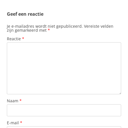
k
p
s
n
t
Geef een reactie
Je e-mailadres wordt niet gepubliceerd.
Vereiste velden
zijn gemarkeerd met
*
Reactie
*
Naam
*
E-mail
*