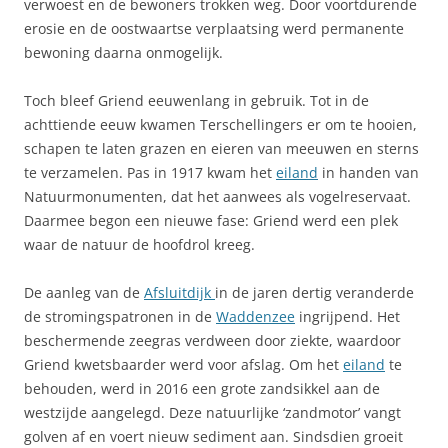
verwoest en de bewoners trokken weg. Door voortdurende
erosie en de oostwaartse verplaatsing werd permanente
bewoning daarna onmogelijk.
Toch bleef Griend eeuwenlang in gebruik. Tot in de
achttiende eeuw kwamen Terschellingers er om te hooien,
schapen te laten grazen en eieren van meeuwen en sterns
te verzamelen. Pas in 1917 kwam het
eiland
in handen van
Natuurmonumenten, dat het aanwees als vogelreservaat.
Daarmee begon een nieuwe fase: Griend werd een plek
waar de natuur de hoofdrol kreeg.
De aanleg van de
Afsluitdijk
in de jaren dertig veranderde
de stromingspatronen in de
Waddenzee
ingrijpend. Het
beschermende zeegras verdween door ziekte, waardoor
Griend kwetsbaarder werd voor afslag. Om het
eiland
te
behouden, werd in 2016 een grote zandsikkel aan de
westzijde aangelegd. Deze natuurlijke ‘zandmotor’ vangt
golven af en voert nieuw sediment aan. Sindsdien groeit