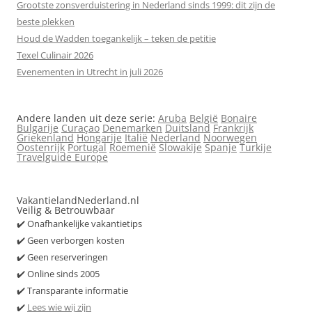
Grootste zonsverduistering in Nederland sinds 1999: dit zijn de
beste plekken
Houd de Wadden toegankelijk – teken de petitie
Texel Culinair 2026
Evenementen in Utrecht in juli 2026
Andere landen uit deze serie:
Aruba
België
Bonaire
Bulgarije
Curaçao
Denemarken
Duitsland
Frankrijk
Griekenland
Hongarije
Italië
Nederland
Noorwegen
Oostenrijk
Portugal
Roemenië
Slowakije
Spanje
Turkije
Travelguide Europe
VakantielandNederland.nl
Veilig & Betrouwbaar
✔️ Onafhankelijke vakantietips
✔️ Geen verborgen kosten
✔️ Geen reserveringen
✔️ Online sinds 2005
✔️ Transparante informatie
✔️
Lees wie wij zijn