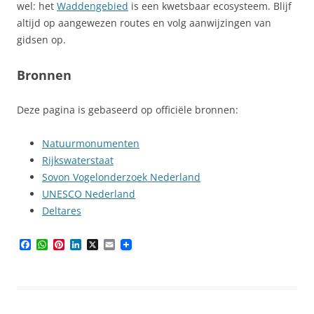
wel: het
Waddengebied
is een kwetsbaar ecosysteem. Blijf
altijd op aangewezen routes en volg aanwijzingen van
gidsen op.
Bronnen
Deze pagina is gebaseerd op officiële bronnen:
Natuurmonumenten
Rijkswaterstaat
Sovon Vogelonderzoek Nederland
UNESCO Nederland
Deltares
F
W
P
L
X
E
a
h
i
i
m
c
a
n
n
a
e
t
t
k
i
b
s
e
e
l
o
A
r
d
o
p
e
I