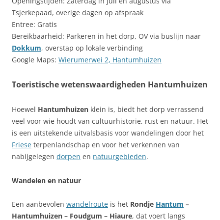
Openingstijden: Zaterdag in juli en augustus via
Tsjerkepaad, overige dagen op afspraak
Entree: Gratis
Bereikbaarheid: Parkeren in het dorp, OV via buslijn naar
Dokkum
, overstap op lokale verbinding
Google Maps:
Wierumerwei 2, Hantumhuizen
Toeristische wetenswaardigheden Hantumhuizen
Hoewel
Hantumhuizen
klein is, biedt het dorp verrassend
veel voor wie houdt van cultuurhistorie, rust en natuur. Het
is een uitstekende uitvalsbasis voor wandelingen door het
Friese
terpenlandschap en voor het verkennen van
nabijgelegen
dorpen
en
natuurgebieden
.
Wandelen en natuur
Een aanbevolen
wandelroute
is het
Rondje
Hantum
–
Hantumhuizen – Foudgum – Hiaure
, dat voert langs