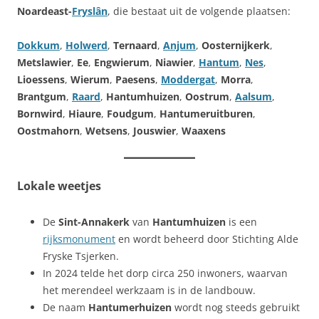
Noardeast-
Fryslân
, die bestaat uit de volgende plaatsen:
Dokkum
,
Holwerd
,
Ternaard
,
Anjum
,
Oosternijkerk
,
Metslawier
,
Ee
,
Engwierum
,
Niawier
,
Hantum
,
Nes
,
Lioessens
,
Wierum
,
Paesens
,
Moddergat
,
Morra
,
Brantgum
,
Raard
,
Hantumhuizen
,
Oostrum
,
Aalsum
,
Bornwird
,
Hiaure
,
Foudgum
,
Hantumeruitburen
,
Oostmahorn
,
Wetsens
,
Jouswier
,
Waaxens
Lokale weetjes
De
Sint-Annakerk
van
Hantumhuizen
is een
rijksmonument
en wordt beheerd door Stichting Alde
Fryske Tsjerken.
In 2024 telde het dorp circa 250 inwoners, waarvan
het merendeel werkzaam is in de landbouw.
De naam
Hantumerhuizen
wordt nog steeds gebruikt