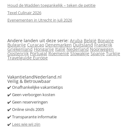
Houd de Wadden toegankelijk – teken de petitie
Texel Culinair 2026
Evenementen in Utrecht in juli 2026
Andere landen uit deze serie:
Aruba
België
Bonaire
Bulgarije
Curaçao
Denemarken
Duitsland
Frankrijk
Griekenland
Hongarije
Italië
Nederland
Noorwegen
Oostenrijk
Portugal
Roemenië
Slowakije
Spanje
Turkije
Travelguide Europe
VakantielandNederland.nl
Veilig & Betrouwbaar
✔️ Onafhankelijke vakantietips
✔️ Geen verborgen kosten
✔️ Geen reserveringen
✔️ Online sinds 2005
✔️ Transparante informatie
✔️
Lees wie wij zijn