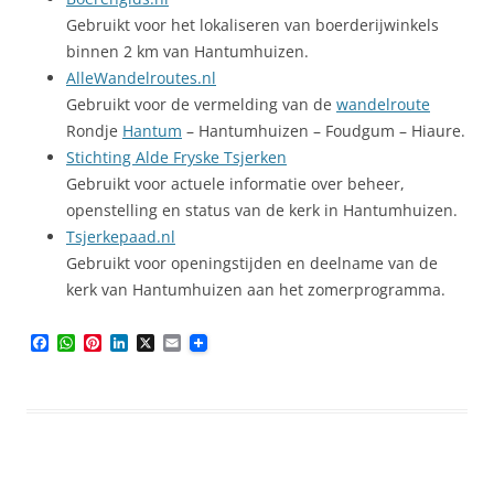
Gebruikt voor het lokaliseren van boerderijwinkels
binnen 2 km van Hantumhuizen.
AlleWandelroutes.nl
Gebruikt voor de vermelding van de
wandelroute
Rondje
Hantum
– Hantumhuizen – Foudgum – Hiaure.
Stichting Alde Fryske Tsjerken
Gebruikt voor actuele informatie over beheer,
openstelling en status van de kerk in Hantumhuizen.
Tsjerkepaad.nl
Gebruikt voor openingstijden en deelname van de
kerk van Hantumhuizen aan het zomerprogramma.
F
W
P
L
X
E
a
h
i
i
m
c
a
n
n
a
e
t
t
k
i
b
s
e
e
l
o
A
r
d
o
p
e
I
k
p
s
n
t