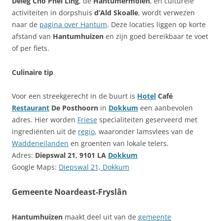
Deleg Chö Phel Ling
, de
Hantumermolen
, en culturele
activiteiten in dorpshuis
d’Ald Skoalle
, wordt verwezen
naar de
pagina over Hantum
. Deze locaties liggen op korte
afstand van
Hantumhuizen
en zijn goed bereikbaar te voet
of per fiets.
Culinaire tip
Voor een streekgerecht in de buurt is
Hotel
Café
Restaurant
De Posthoorn
in
Dokkum
een aanbevolen
adres. Hier worden
Friese
specialiteiten geserveerd met
ingrediënten uit de
regio
, waaronder lamsvlees van de
Waddeneilanden
en groenten van lokale telers.
Adres:
Diepswal 21, 9101 LA
Dokkum
Google Maps:
Diepswal 21, Dokkum
Gemeente Noardeast-Fryslân
Hantumhuizen
maakt deel uit van de
gemeente