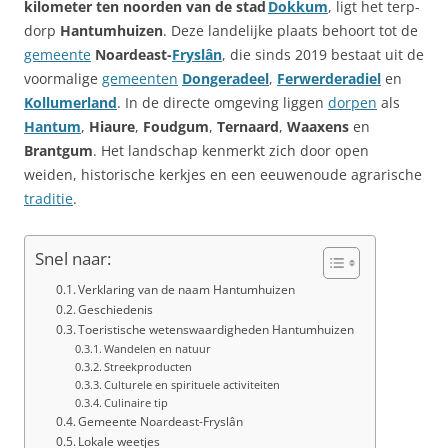
kilometer ten noorden van de stad
Dokkum
, ligt het terp­
dorp
Hantumhuizen
. Deze landelijke plaats behoort tot de
gemeente
Noardeast-
Fryslân
, die sinds 2019 bestaat uit de
voormalige
gemeenten
Dongeradeel
,
Ferwerderadiel
en
Kollumerland
. In de directe omgeving liggen
dorpen
als
Hantum
,
Hiaure
,
Foudgum
,
Ternaard
,
Waaxens
en
Brantgum
. Het landschap kenmerkt zich door open
weiden, historische kerkjes en een eeuwenoude agrarische
traditie
.
Snel naar:
Verklaring van de naam Hantumhuizen
Geschiedenis
Toeristische wetenswaardigheden Hantumhuizen
Wandelen en natuur
Streekproducten
Culturele en spirituele activiteiten
Culinaire tip
Gemeente Noardeast-Fryslân
Lokale weetjes