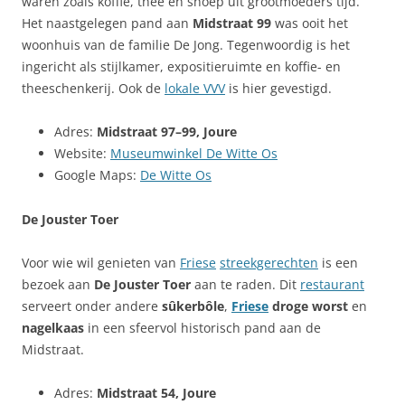
waren zoals koffie, thee en snoep uit grootmoeders tijd.
Het naastgelegen pand aan
Midstraat 99
was ooit het
woonhuis van de familie De Jong. Tegenwoordig is het
ingericht als stijlkamer, expositieruimte en koffie- en
theeschenkerij. Ook de
lokale VVV
is hier gevestigd.
Adres:
Midstraat 97–99, Joure
Website:
Museumwinkel De Witte Os
Google Maps:
De Witte Os
De Jouster Toer
Voor wie wil genieten van
Friese
streekgerechten
is een
bezoek aan
De Jouster Toer
aan te raden. Dit
restaurant
serveert onder andere
sûkerbôle
,
Friese
droge worst
en
nagelkaas
in een sfeervol historisch pand aan de
Midstraat.
Adres:
Midstraat 54, Joure