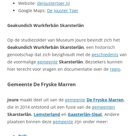
Website:
dejoustertoer.nl
Google Maps:
De Jouster Toer
Geakundich Wurkferbân Skarsterlân
Op de studiezolder van Museum Joure bevindt zich het
Geakundich Wurkferbân Skarsterlân
, een historisch
genootschap dat zich bezighoudt met de
geschiedenis
van
de voormalige
gemeente
Skarsterlân
. Bezoekers kunnen
hier terecht voor vragen en documentatie over de
regio
.
Gemeente De Fryske Marren
Joure
maakt deel uit van de
gemeente
De Fryske Marren
,
die in 2014 ontstond uit een fusie van de
gemeenten
Skarsterlân
,
Lemsterland
en
Gaasterlân-Sleat
. Andere
plaatsen binnen deze
gemeente
zijn onder meer: