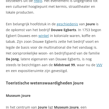
bezoekers uit de
regio
. Het evenement is uitgegroeid tot
een cultureel hoogtepunt met kermis, straattheater en
lokale producten.
Een belangrijk hoofdstuk in de
geschiedenis
van
Joure
is
de opkomst van het bedrijf
Douwe Egberts
. In 1753 begon
Egbert Douwes een
winkel
in koloniale waren, koffie en
tabak. Zijn zoon Douwe Egberts zette het bedrijf voort en
legde de basis voor de multinational die het vandaag is.
Het oorspronkelijke woon- en bedrijfspand van de familie
De Jong
, latere eigenaren van Douwe Egberts, is nog
steeds te bezichtigen aan de
Midstraat 99
, waar nu de
VVV
en een expositieruimte zijn gevestigd.
Toeristische wetenswaardigheden Joure
Museum Joure
In het centrum van
Joure
ligt
Museum Joure
, een