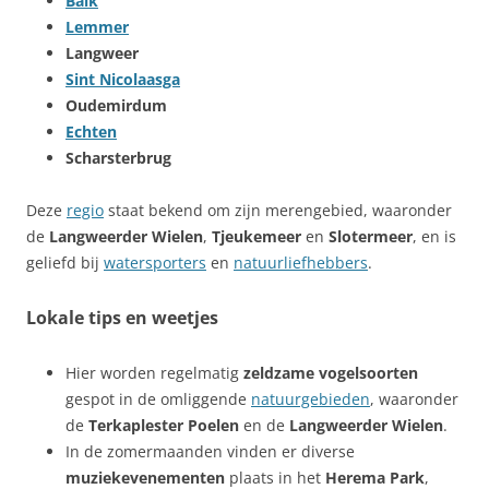
Balk
Lemmer
Langweer
Sint Nicolaasga
Oudemirdum
Echten
Scharsterbrug
Deze
regio
staat bekend om zijn merengebied, waaronder
de
Langweerder Wielen
,
Tjeukemeer
en
Slotermeer
, en is
geliefd bij
watersporters
en
natuurliefhebbers
.
Lokale tips en weetjes
Hier worden regelmatig
zeldzame vogelsoorten
gespot in de omliggende
natuurgebieden
, waaronder
de
Terkaplester Poelen
en de
Langweerder Wielen
.
In de zomermaanden vinden er diverse
muziekevenementen
plaats in het
Herema Park
,