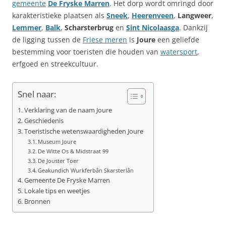
gemeente
De Fryske Marren
. Het dorp wordt omringd door
karakteristieke plaatsen als
Sneek
,
Heerenveen
,
Langweer
,
Lemmer
,
Balk
,
Scharsterbrug
en
Sint Nicolaasga
. Dankzij
de ligging tussen de
Friese meren
is
Joure
een geliefde
bestemming voor toeristen die houden van
watersport
,
erfgoed en streekcultuur.
Snel naar:
Verklaring van de naam Joure
Geschiedenis
Toeristische wetenswaardigheden Joure
Museum Joure
De Witte Os & Midstraat 99
De Jouster Toer
Geakundich Wurkferbân Skarsterlân
Gemeente De Fryske Marren
Lokale tips en weetjes
Bronnen