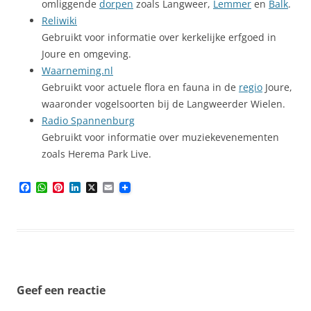
omliggende
dorpen
zoals Langweer,
Lemmer
en
Balk
.
Reliwiki
Gebruikt voor informatie over kerkelijke erfgoed in
Joure en omgeving.
Waarneming.nl
Gebruikt voor actuele flora en fauna in de
regio
Joure,
waaronder vogelsoorten bij de Langweerder Wielen.
Radio Spannenburg
Gebruikt voor informatie over muziekevenementen
zoals Herema Park Live.
F
W
P
L
X
E
a
h
i
i
m
c
a
n
n
a
e
t
t
k
i
b
s
e
e
l
o
A
r
d
o
p
e
I
k
p
s
n
t
Geef een reactie