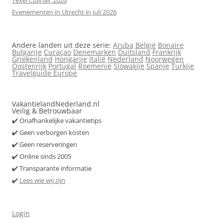
Evenementen in Utrecht in juli 2026
Andere landen uit deze serie:
Aruba
België
Bonaire
Bulgarije
Curaçao
Denemarken
Duitsland
Frankrijk
Griekenland
Hongarije
Italië
Nederland
Noorwegen
Oostenrijk
Portugal
Roemenië
Slowakije
Spanje
Turkije
Travelguide Europe
VakantielandNederland.nl
Veilig & Betrouwbaar
✔️ Onafhankelijke vakantietips
✔️ Geen verborgen kosten
✔️ Geen reserveringen
✔️ Online sinds 2005
✔️ Transparante informatie
✔️
Lees wie wij zijn
Login