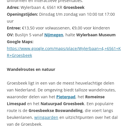
uniformen en interactieve presentaties.
Adres:
Wylerbaan 4, 6561 KR
Groesbeek
Openingstijden:
Dinsdag t/m zondag van 10:00 tot 17:00
uur
Entree:
€13,50 voor volwassenen, €9,00 voor kinderen
OV:
Buslijn 5 vanaf
Nijmegen
, halte
Wylerbaan Museum
Google Maps:
https://www.google.com/maps/place/Wylerbaan+4,+6561+K
R+Groesbeek
Wandelroutes en natuur
Groesbeek ligt in een van de meest heuvelachtige delen
van Nederland. De omgeving biedt talloze wandelroutes,
waaronder delen van het
Pieterpad
, het
Romeinse
Limespad
en het
Natuurpad Groesbeek
. Een populaire
route is de
Groesbeekse Boswandeling
, die voert langs
beukenlanen,
wijngaarden
en uitzichtpunten over het dal
van de Groesbeek.