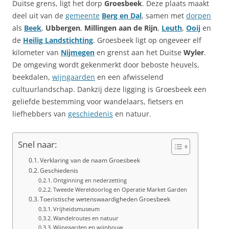
Duitse grens, ligt het dorp
Groesbeek
. Deze plaats maakt
deel uit van de
gemeente
Berg en Dal
, samen met
dorpen
als
Beek
,
Ubbergen
,
Millingen aan de Rijn
,
Leuth
,
Ooij
en
de
Heilig Landstichting
. Groesbeek ligt op ongeveer elf
kilometer van
Nijmegen
en grenst aan het Duitse
Wyler
.
De omgeving wordt gekenmerkt door beboste heuvels,
beekdalen,
wijngaarden
en een afwisselend
cultuurlandschap. Dankzij deze ligging is Groesbeek een
geliefde bestemming voor wandelaars, fietsers en
liefhebbers van
geschiedenis
en natuur.
Snel naar:
Verklaring van de naam Groesbeek
Geschiedenis
Ontginning en nederzetting
Tweede Wereldoorlog en Operatie Market Garden
Toeristische wetenswaardigheden Groesbeek
Vrijheidsmuseum
Wandelroutes en natuur
Wijngaarden en wijnbouw