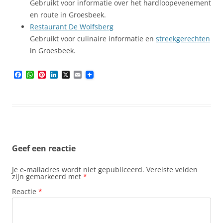
Gebruikt voor informatie over het hardloopevenement
en route in Groesbeek.
Restaurant De Wolfsberg
Gebruikt voor culinaire informatie en
streekgerechten
in Groesbeek.
F
W
P
L
X
E
a
h
i
i
m
c
a
n
n
a
e
t
t
k
i
b
s
e
e
l
o
A
r
d
o
p
e
I
k
p
s
n
t
Geef een reactie
Je e-mailadres wordt niet gepubliceerd.
Vereiste velden
zijn gemarkeerd met
*
Reactie
*