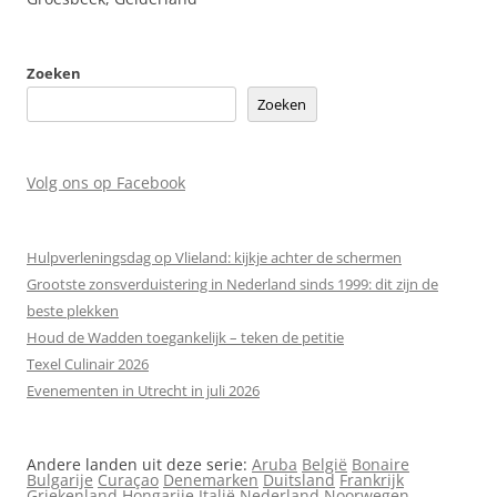
Zoeken
Zoeken
Volg ons op Facebook
Hulpverleningsdag op Vlieland: kijkje achter de schermen
Grootste zonsverduistering in Nederland sinds 1999: dit zijn de
beste plekken
Houd de Wadden toegankelijk – teken de petitie
Texel Culinair 2026
Evenementen in Utrecht in juli 2026
Andere landen uit deze serie:
Aruba
België
Bonaire
Bulgarije
Curaçao
Denemarken
Duitsland
Frankrijk
Griekenland
Hongarije
Italië
Nederland
Noorwegen