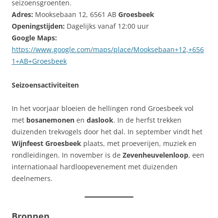
seizoensgroenten.
Adres:
Mooksebaan 12, 6561 AB
Groesbeek
Openingstijden:
Dagelijks vanaf 12:00 uur
Google Maps:
https://www.google.com/maps/place/Mooksebaan+12,+656
1+AB+Groesbeek
Seizoensactiviteiten
In het voorjaar bloeien de hellingen rond Groesbeek vol
met
bosanemonen
en
daslook
. In de herfst trekken
duizenden trekvogels door het dal. In september vindt het
Wijnfeest Groesbeek
plaats, met proeverijen, muziek en
rondleidingen. In november is de
Zevenheuvelenloop
, een
internationaal hardloopevenement met duizenden
deelnemers.
Bronnen