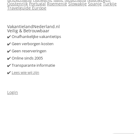
Oostenrijk
Portugal
Roemenië
Slowakije
Spanje
Turkije
Travelguide Europe
VakantielandNederland.nl
Veilig & Betrouwbaar
✔️ Onafhankelijke vakantietips
✔️ Geen verborgen kosten
✔️ Geen reserveringen
✔️ Online sinds 2005
✔️ Transparante informatie
✔️
Lees wie wij zijn
Login