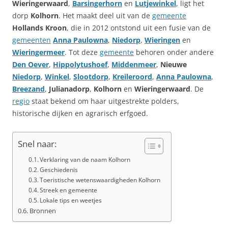
Wieringerwaard
,
Barsingerhorn
en
Lutjewinkel
, ligt het
dorp
Kolhorn
. Het maakt deel uit van de
gemeente
Hollands Kroon
, die in 2012 ontstond uit een fusie van de
gemeenten
Anna Paulowna
,
Niedorp
,
Wieringen
en
Wieringermeer
. Tot deze
gemeente
behoren onder andere
Den Oever
,
Hippolytushoef
,
Middenmeer
,
Nieuwe
Niedorp
,
Winkel
,
Slootdorp
,
Kreileroord
,
Anna Paulowna
,
Breezand
,
Julianadorp
,
Kolhorn
en
Wieringerwaard
. De
regio
staat bekend om haar uitgestrekte polders,
historische dijken en agrarisch erfgoed.
Snel naar:
Verklaring van de naam Kolhorn
Geschiedenis
Toeristische wetenswaardigheden Kolhorn
Streek en gemeente
Lokale tips en weetjes
Bronnen