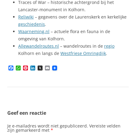
Traces of War – historische achtergrond bij het
Lancaster-monument in Kolhorn.
Reliwiki
– gegevens over de Laurenskerk en kerkelijke
geschiedenis
.
Waarneming.nl
– actuele flora en fauna in de
omgeving van Kolhorn.
Allewandelroutes.nl
– wandelroutes in de
regio
Kolhorn en langs de
Westfriese Omringdijk
.
F
W
P
L
X
E
a
h
i
i
m
c
a
n
n
a
e
t
t
k
i
b
s
e
e
l
o
A
r
d
o
p
e
I
k
p
s
n
t
Geef een reactie
Je e-mailadres wordt niet gepubliceerd.
Vereiste velden
zijn gemarkeerd met
*