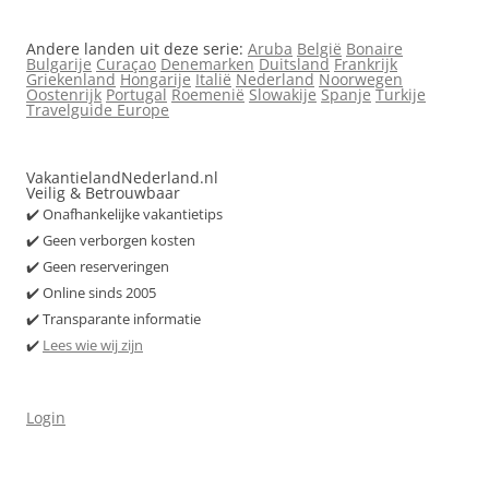
Andere landen uit deze serie:
Aruba
België
Bonaire
Bulgarije
Curaçao
Denemarken
Duitsland
Frankrijk
Griekenland
Hongarije
Italië
Nederland
Noorwegen
Oostenrijk
Portugal
Roemenië
Slowakije
Spanje
Turkije
Travelguide Europe
VakantielandNederland.nl
Veilig & Betrouwbaar
✔️ Onafhankelijke vakantietips
✔️ Geen verborgen kosten
✔️ Geen reserveringen
✔️ Online sinds 2005
✔️ Transparante informatie
✔️
Lees wie wij zijn
Login