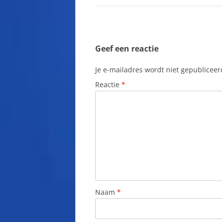
b
s
e
e
l
o
A
r
d
o
p
e
I
k
p
s
n
t
Geef een reactie
Je e-mailadres wordt niet gepubliceer
Reactie
*
Naam
*