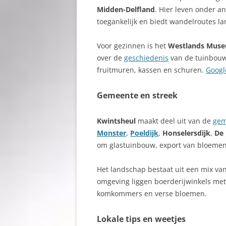
Midden-Delfland
. Hier leven onder and
toegankelijk en biedt wandelroutes l
Voor gezinnen is het
Westlands Mus
over de
geschiedenis
van de tuinbouw
fruitmuren, kassen en schuren.
Googl
Gemeente en streek
Kwintsheul
maakt deel uit van de
gem
Monster
,
Poeldijk
,
Honselersdijk
,
De 
om glastuinbouw, export van bloemen 
Het landschap bestaat uit een mix va
omgeving liggen boerderijwinkels me
komkommers en verse bloemen.
Lokale tips en weetjes