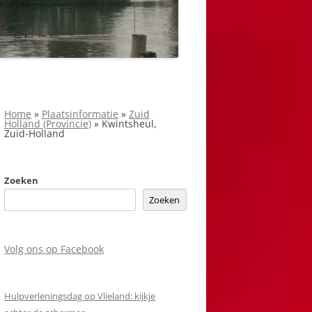
Home
»
Plaatsinformatie
»
Zuid
Holland (Provincie)
»
Kwintsheul,
Zuid-Holland
Zoeken
Zoeken
Volg ons op Facebook
Hulpverleningsdag op Vlieland: kijkje