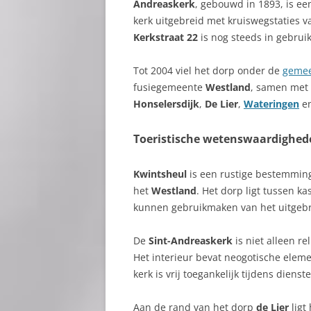
Andreaskerk
, gebouwd in 1893, is ee
kerk uitgebreid met kruiswegstaties 
Kerkstraat 22
is nog steeds in gebrui
Tot 2004 viel het dorp onder de
geme
fusiegemeente
Westland
, samen met
Honselersdijk
,
De Lier
,
Wateringen
e
Toeristische wetenswaardighed
Kwintsheul
is een rustige bestemming 
het
Westland
. Het dorp ligt tussen k
kunnen gebruikmaken van het uitgeb
De
Sint-Andreaskerk
is niet alleen re
Het interieur bevat neogotische elem
kerk is vrij toegankelijk tijdens diens
Aan de rand van het dorp
de Lier
ligt