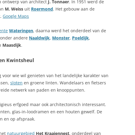
n ontwerp van architect
J. Tonnaer
. In 1951 werd de
van
M. Weiss
uit
Roermond
. Het gebouw aan de
k.
Google Maps
ente
Wateringen
, daarna werd het onderdeel van de
 onder andere
Naaldwijk
,
Monster
,
Poeldijk
,
n
Maasdijk
.
en Kwintsheul
voor wie wil genieten van het landelijke karakter van
assen,
sloten
en groene linten. Wandelaars en fietsers
reide netwerk van paden en knooppunten.
ligieus erfgoed maar ook architectonisch interessant.
enten, glas-in-loodramen en een houten gewelf. De
ten en op afspraak.
 het
natuurgebied
Het Kraaiennest
, onderdeel van