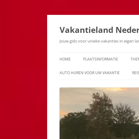
Ga
naar
de
Vakantieland Nede
inhoud
Jouw gids voor unieke vakanties in eigen l
HOME
PLAATSINFORMATIE
THE
AUTO HUREN VOOR UW VAKANTIE
REI