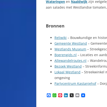
Wateringen
en
Naaldwijk
zijn eetgel
aan salades met Westlandse tomaten, 
Bronnen
Reliwiki
– Bouwkundige en histor
Gemeente Westland
– Gemeentel
Westlands Museum
– Streekgesc
Boerengids.nl
– Locaties en aanb
Allewandelroutes.nl
– Wandelrou
Bezoek Westland
– Streekinform
Lokaal Westland
– Streekwinkel 
omgeving
Partycentrum Kastanjehof
– Dorp
F
W
P
L
X
E
a
h
i
i
m
c
a
n
n
a
e
t
t
k
i