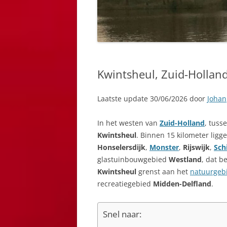
Kwintsheul, Zuid-Hollan
Laatste update 30/06/2026 door
Johan
In het westen van
Zuid-Holland
, tuss
Kwintsheul
. Binnen 15 kilometer lig
Honselersdijk
,
Monster
,
Rijswijk
,
Sch
glastuinbouwgebied
Westland
, dat b
Kwintsheul
grenst aan het
natuurgeb
recreatiegebied
Midden-Delfland
.
Snel naar: