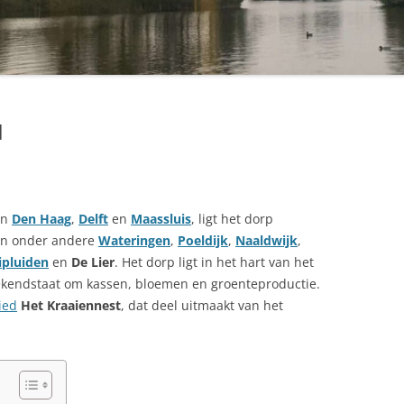
d
en
Den Haag
,
Delft
en
Maassluis
, ligt het dorp
gen onder andere
Wateringen
,
Poeldijk
,
Naaldwijk
,
ipluiden
en
De Lier
. Het dorp ligt in het hart van het
ekendstaat om kassen, bloemen en groenteproductie.
ied
Het Kraaiennest
, dat deel uitmaakt van het