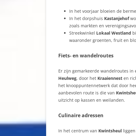
In het voorjaar bloeien de berm
In het dorpshuis
Kastanjehof
wor
zoals markten en verenigingsav
Streekwinkel
Lokaal Westland
bi
waaronder groenten, fruit en b
Fiets- en wandelroutes
Er zijn gemarkeerde wandelroutes in
Heulweg
, door het
Kraaiennest
en ric
het knooppuntennetwerk dat door he
aanbevolen route is die van
Kwintshe
uitzicht op kassen en weilanden.
Culinaire adressen
In het centrum van
Kwintsheul
liggen