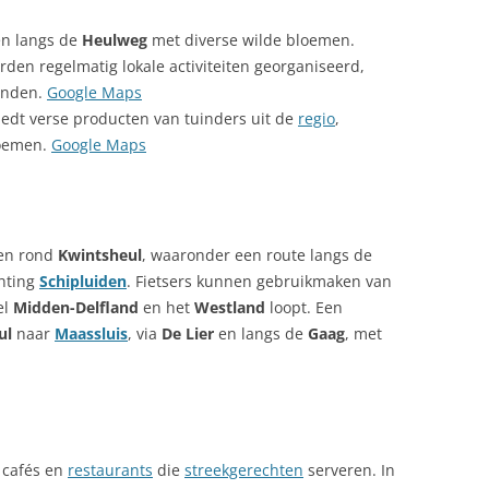
en langs de
Heulweg
met diverse wilde bloemen.
den regelmatig lokale activiteiten georganiseerd,
onden.
Google Maps
edt verse producten van tuinders uit de
regio
,
loemen.
Google Maps
 en rond
Kwintsheul
, waaronder een route langs de
hting
Schipluiden
. Fietsers kunnen gebruikmaken van
el
Midden-Delfland
en het
Westland
loopt. Een
ul
naar
Maassluis
, via
De Lier
en langs de
Gaag
, met
 cafés en
restaurants
die
streekgerechten
serveren. In