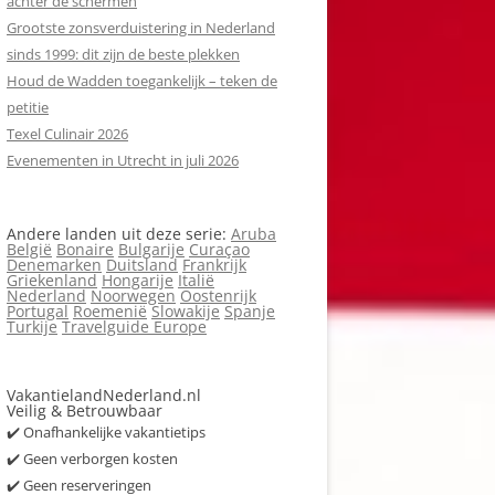
achter de schermen
Grootste zonsverduistering in Nederland
sinds 1999: dit zijn de beste plekken
Houd de Wadden toegankelijk – teken de
petitie
Texel Culinair 2026
Evenementen in Utrecht in juli 2026
Andere landen uit deze serie:
Aruba
België
Bonaire
Bulgarije
Curaçao
Denemarken
Duitsland
Frankrijk
Griekenland
Hongarije
Italië
Nederland
Noorwegen
Oostenrijk
Portugal
Roemenië
Slowakije
Spanje
Turkije
Travelguide Europe
VakantielandNederland.nl
Veilig & Betrouwbaar
✔️ Onafhankelijke vakantietips
✔️ Geen verborgen kosten
✔️ Geen reserveringen