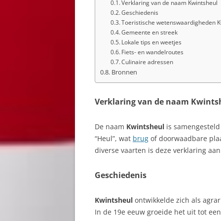
Verklaring van de naam Kwintsheul
Geschiedenis
Toeristische wetenswaardigheden K
Gemeente en streek
Lokale tips en weetjes
Fiets- en wandelroutes
Culinaire adressen
Bronnen
Verklaring van de naam Kwints
De naam
Kwintsheul
is samengesteld 
“Heul”, wat
brug
of doorwaadbare plaa
diverse vaarten is deze verklaring aan
Geschiedenis
Kwintsheul
ontwikkelde zich als agra
In de 19e eeuw groeide het uit tot ee