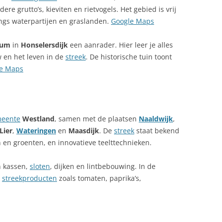
ere grutto’s, kieviten en rietvogels. Het gebied is vrij
angs waterpartijen en graslanden.
Google Maps
eum
in
Honselersdijk
een aanrader. Hier leer je alles
 en het leven in de
streek
. De historische tuin toont
e Maps
eente
Westland
, samen met de plaatsen
Naaldwijk
,
Lier
,
Wateringen
en
Maasdijk
. De
streek
staat bekend
en groenten, en innovatieve teelttechnieken.
n kassen,
sloten
, dijken en lintbebouwing. In de
t
streekproducten
zoals tomaten, paprika’s,